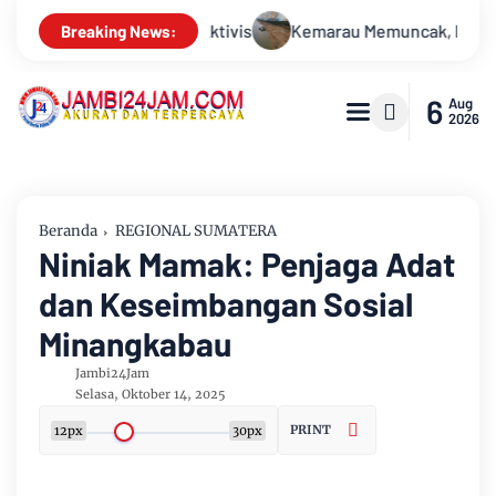
ak, Debit Sungai Batanghari Terus Menyusut, Jambi Hadapi Anc
Breaking News:
6
Aug
2026
Beranda
REGIONAL SUMATERA
Niniak Mamak: Penjaga Adat
dan Keseimbangan Sosial
Minangkabau
Jambi24Jam
Selasa, Oktober 14, 2025
PRINT
12px
30px