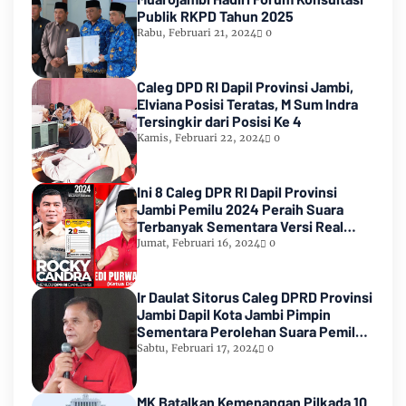
Publik RKPD Tahun 2025
Rabu, Februari 21, 2024
0
Caleg DPD RI Dapil Provinsi Jambi,
Elviana Posisi Teratas, M Sum Indra
Tersingkir dari Posisi Ke 4
Kamis, Februari 22, 2024
0
Ini 8 Caleg DPR RI Dapil Provinsi
Jambi Pemilu 2024 Peraih Suara
Terbanyak Sementara Versi Real
Count KPU RI
Jumat, Februari 16, 2024
0
Ir Daulat Sitorus Caleg DPRD Provinsi
Jambi Dapil Kota Jambi Pimpin
Sementara Perolehan Suara Pemilu
2024
Sabtu, Februari 17, 2024
0
MK Batalkan Kemenangan Pilkada 10