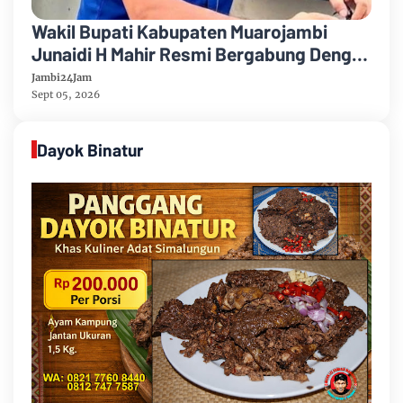
Wakil Bupati Kabupaten Muarojambi
Junaidi H Mahir Resmi Bergabung Dengan
Partai Demikrat
Jambi24Jam
Sept 05, 2026
Dayok Binatur