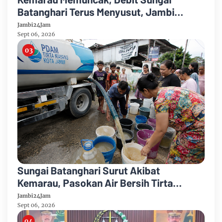
Batanghari Terus Menyusut, Jambi
Hadapi Ancaman Krisis Air Bersih dan
Jambi24Jam
Karhutla
Sept 06, 2026
Sungai Batanghari Surut Akibat
Kemarau, Pasokan Air Bersih Tirta
Mayang Jambi Keruh
Jambi24Jam
Sept 06, 2026