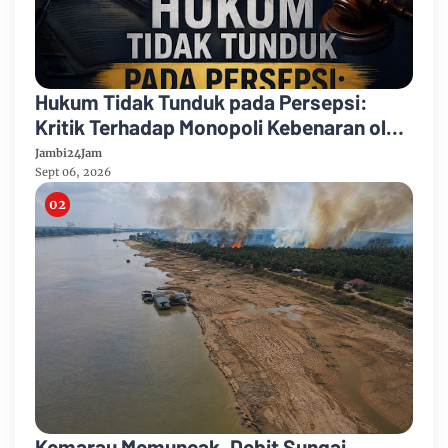
Hukum Tidak Tunduk pada Persepsi:
Kritik Terhadap Monopoli Kebenaran oleh
Media dan Aktivis
Jambi24Jam
Sept 06, 2026
Kemarau Memuncak, Debit Sungai