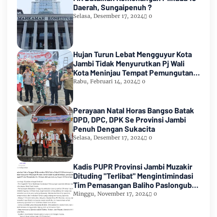
Daerah, Sungaipenuh ?
Selasa, Desember 17, 2024
0
Hujan Turun Lebat Mengguyur Kota
Jambi Tidak Menyurutkan Pj Wali
Kota Meninjau Tempat Pemungutan
Suara Pemilu 2024
Rabu, Februari 14, 2024
0
Perayaan Natal Horas Bangso Batak
DPD, DPC, DPK Se Provinsi Jambi
Penuh Dengan Sukacita
Selasa, Desember 17, 2024
0
Kadis PUPR Provinsi Jambi Muzakir
Dituding "Terlibat" Mengintimindasi
Tim Pemasangan Baliho Paslongub
Romi-Sudirman
Minggu, November 17, 2024
0