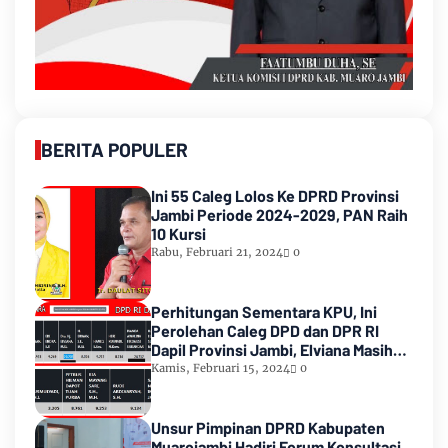
BERITA POPULER
Ini 55 Caleg Lolos Ke DPRD Provinsi
Jambi Periode 2024-2029, PAN Raih
10 Kursi
Rabu, Februari 21, 2024
0
Perhitungan Sementara KPU, Ini
Perolehan Caleg DPD dan DPR RI
Dapil Provinsi Jambi, Elviana Masih
Urutan Kedua Teratas
Kamis, Februari 15, 2024
0
Unsur Pimpinan DPRD Kabupaten
Muarojambi Hadiri Forum Konsultasi