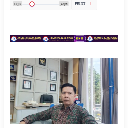
PRINT
12px
30px