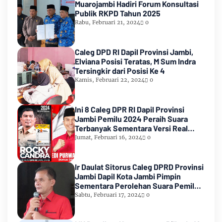
Muarojambi Hadiri Forum Konsultasi
Publik RKPD Tahun 2025
Rabu, Februari 21, 2024
0
Caleg DPD RI Dapil Provinsi Jambi,
Elviana Posisi Teratas, M Sum Indra
Tersingkir dari Posisi Ke 4
Kamis, Februari 22, 2024
0
Ini 8 Caleg DPR RI Dapil Provinsi
Jambi Pemilu 2024 Peraih Suara
Terbanyak Sementara Versi Real
Count KPU RI
Jumat, Februari 16, 2024
0
Ir Daulat Sitorus Caleg DPRD Provinsi
Jambi Dapil Kota Jambi Pimpin
Sementara Perolehan Suara Pemilu
2024
Sabtu, Februari 17, 2024
0