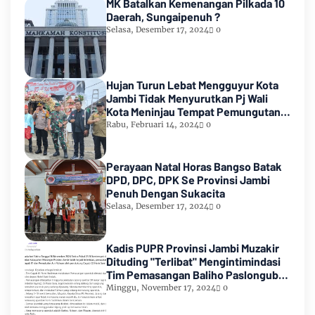
MK Batalkan Kemenangan Pilkada 10
Daerah, Sungaipenuh ?
Selasa, Desember 17, 2024
0
Hujan Turun Lebat Mengguyur Kota
Jambi Tidak Menyurutkan Pj Wali
Kota Meninjau Tempat Pemungutan
Suara Pemilu 2024
Rabu, Februari 14, 2024
0
Perayaan Natal Horas Bangso Batak
DPD, DPC, DPK Se Provinsi Jambi
Penuh Dengan Sukacita
Selasa, Desember 17, 2024
0
Kadis PUPR Provinsi Jambi Muzakir
Dituding "Terlibat" Mengintimindasi
Tim Pemasangan Baliho Paslongub
Romi-Sudirman
Minggu, November 17, 2024
0