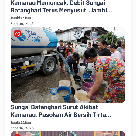
Kemarau Memuncak, Debit Sungai
Batanghari Terus Menyusut, Jambi
Hadapi Ancaman Krisis Air Bersih dan
Jambi24Jam
Karhutla
Sept 06, 2026
Sungai Batanghari Surut Akibat
Kemarau, Pasokan Air Bersih Tirta
Mayang Jambi Keruh
Jambi24Jam
Sept 06, 2026