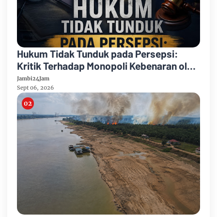
Hukum Tidak Tunduk pada Persepsi:
Kritik Terhadap Monopoli Kebenaran oleh
Media dan Aktivis
Jambi24Jam
Sept 06, 2026