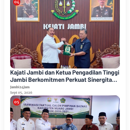
Kajati Jambi dan Ketua Pengadilan Tinggi
Jambi Berkomitmen Perkuat Sinergitas
Penegakan Hukum
Jambi24Jam
Sept 05, 2026