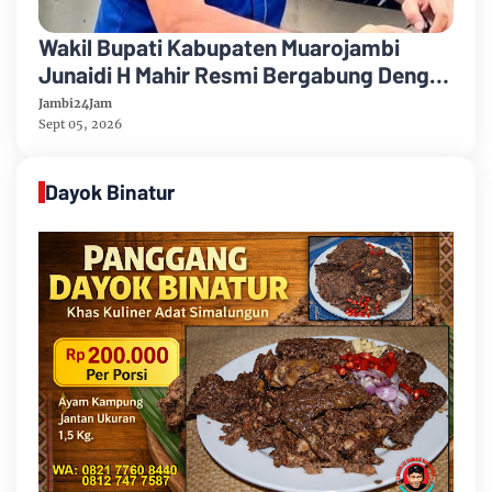
Wakil Bupati Kabupaten Muarojambi
Junaidi H Mahir Resmi Bergabung Dengan
Partai Demikrat
Jambi24Jam
Sept 05, 2026
Dayok Binatur