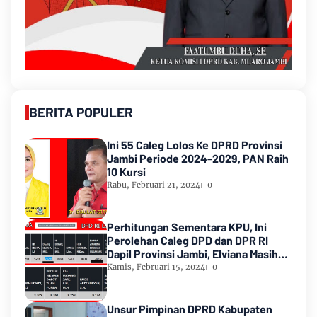
BERITA POPULER
Ini 55 Caleg Lolos Ke DPRD Provinsi
Jambi Periode 2024-2029, PAN Raih
10 Kursi
Rabu, Februari 21, 2024
0
Perhitungan Sementara KPU, Ini
Perolehan Caleg DPD dan DPR RI
Dapil Provinsi Jambi, Elviana Masih
Urutan Kedua Teratas
Kamis, Februari 15, 2024
0
Unsur Pimpinan DPRD Kabupaten