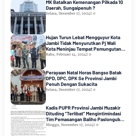
MK Batalkan Kemenangan Pilkada 10
Daerah, Sungaipenuh ?
Selasa, Desember 17, 2024
0
Hujan Turun Lebat Mengguyur Kota
Jambi Tidak Menyurutkan Pj Wali
Kota Meninjau Tempat Pemungutan
Suara Pemilu 2024
Rabu, Februari 14, 2024
0
Perayaan Natal Horas Bangso Batak
DPD, DPC, DPK Se Provinsi Jambi
Penuh Dengan Sukacita
Selasa, Desember 17, 2024
0
Kadis PUPR Provinsi Jambi Muzakir
Dituding "Terlibat" Mengintimindasi
Tim Pemasangan Baliho Paslongub
Romi-Sudirman
Minggu, November 17, 2024
0