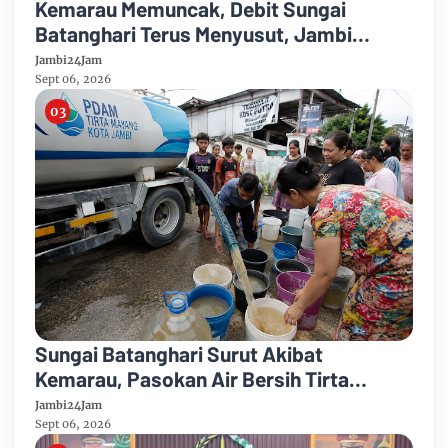
Kemarau Memuncak, Debit Sungai
Batanghari Terus Menyusut, Jambi
Hadapi Ancaman Krisis Air Bersih dan
Jambi24Jam
Karhutla
Sept 06, 2026
Sungai Batanghari Surut Akibat
Kemarau, Pasokan Air Bersih Tirta
Mayang Jambi Keruh
Jambi24Jam
Sept 06, 2026