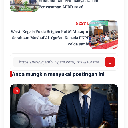
Efisiensi Dan Pro-Rakyat Dalam
Penyusunan APBD 2026
NEXT
Wakil Kepala Polda Brigjen Pol M Mutaqim
Serahkan Mushaf Al-Qur'an Kepada PNPP
Polda Jambi
Anda mungkin menyukai postingan ini