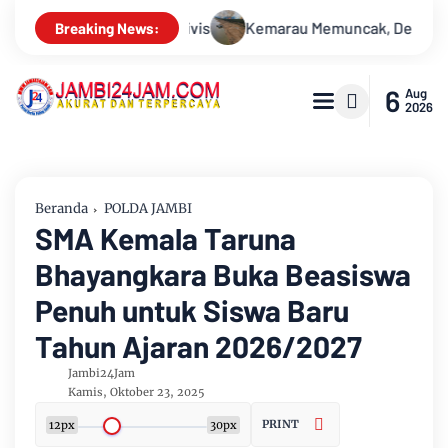
ncak, Debit Sungai Batanghari Terus Menyusut, Jambi Hadapi A
Breaking News:
6
Aug
2026
Beranda
POLDA JAMBI
SMA Kemala Taruna
Bhayangkara Buka Beasiswa
Penuh untuk Siswa Baru
Tahun Ajaran 2026/2027
Jambi24Jam
Kamis, Oktober 23, 2025
PRINT
12px
30px