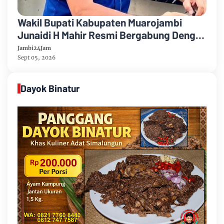
Wakil Bupati Kabupaten Muarojambi
Junaidi H Mahir Resmi Bergabung Dengan
Partai Demikrat
Jambi24Jam
Sept 05, 2026
Dayok Binatur