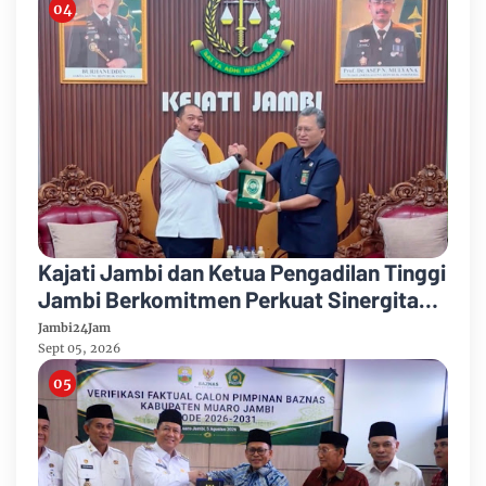
Kajati Jambi dan Ketua Pengadilan Tinggi
Jambi Berkomitmen Perkuat Sinergitas
Penegakan Hukum
Jambi24Jam
Sept 05, 2026