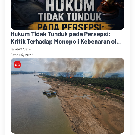
Hukum Tidak Tunduk pada Persepsi:
Kritik Terhadap Monopoli Kebenaran oleh
Media dan Aktivis
Jambi24Jam
Sept 06, 2026