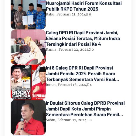
Muarojambi Hadiri Forum Konsultasi
Publik RKPD Tahun 2025
Rabu, Februari 21, 2024
0
Caleg DPD RI Dapil Provinsi Jambi,
Elviana Posisi Teratas, M Sum Indra
Tersingkir dari Posisi Ke 4
Kamis, Februari 22, 2024
0
Ini 8 Caleg DPR RI Dapil Provinsi
Jambi Pemilu 2024 Peraih Suara
Terbanyak Sementara Versi Real
Count KPU RI
Jumat, Februari 16, 2024
0
Ir Daulat Sitorus Caleg DPRD Provinsi
Jambi Dapil Kota Jambi Pimpin
Sementara Perolehan Suara Pemilu
2024
Sabtu, Februari 17, 2024
0