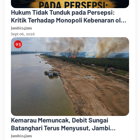
Hukum Tidak Tunduk pada Persepsi:
Kritik Terhadap Monopoli Kebenaran oleh
Media dan Aktivis
Jambi24Jam
Sept 06, 2026
Kemarau Memuncak, Debit Sungai
Batanghari Terus Menyusut, Jambi
Hadapi Ancaman Krisis Air Bersih dan
Jambi24Jam