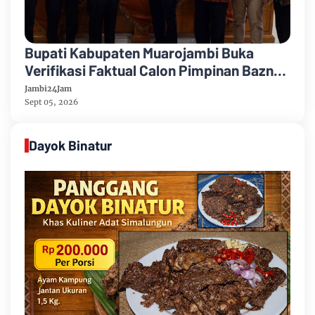
Bupati Kabupaten Muarojambi Buka
Verifikasi Faktual Calon Pimpinan Baznas
Tahun 2026-2031
Jambi24Jam
Sept 05, 2026
Dayok Binatur