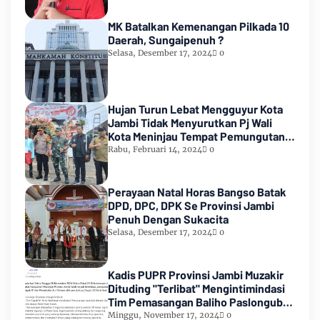
MK Batalkan Kemenangan Pilkada 10
Daerah, Sungaipenuh ?
Selasa, Desember 17, 2024
0
Hujan Turun Lebat Mengguyur Kota
Jambi Tidak Menyurutkan Pj Wali
Kota Meninjau Tempat Pemungutan
Suara Pemilu 2024
Rabu, Februari 14, 2024
0
Perayaan Natal Horas Bangso Batak
DPD, DPC, DPK Se Provinsi Jambi
Penuh Dengan Sukacita
Selasa, Desember 17, 2024
0
Kadis PUPR Provinsi Jambi Muzakir
Dituding "Terlibat" Mengintimindasi
Tim Pemasangan Baliho Paslongub
Romi-Sudirman
Minggu, November 17, 2024
0