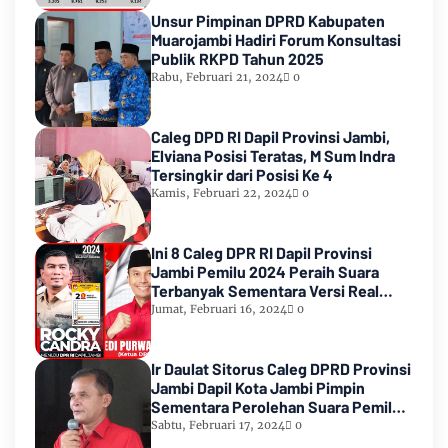
Unsur Pimpinan DPRD Kabupaten
Muarojambi Hadiri Forum Konsultasi
Publik RKPD Tahun 2025
Rabu, Februari 21, 2024
0
Caleg DPD RI Dapil Provinsi Jambi,
Elviana Posisi Teratas, M Sum Indra
Tersingkir dari Posisi Ke 4
Kamis, Februari 22, 2024
0
Ini 8 Caleg DPR RI Dapil Provinsi
Jambi Pemilu 2024 Peraih Suara
Terbanyak Sementara Versi Real
Count KPU RI
Jumat, Februari 16, 2024
0
Ir Daulat Sitorus Caleg DPRD Provinsi
Jambi Dapil Kota Jambi Pimpin
Sementara Perolehan Suara Pemilu
2024
Sabtu, Februari 17, 2024
0