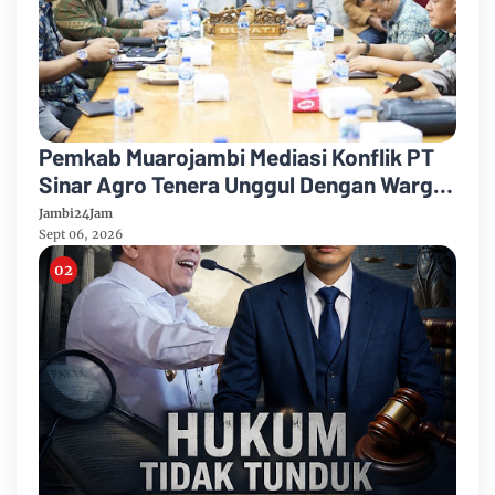
Pemkab Muarojambi Mediasi Konflik PT
Sinar Agro Tenera Unggul Dengan Warga
Sipin Teluk Duren
Jambi24Jam
Sept 06, 2026