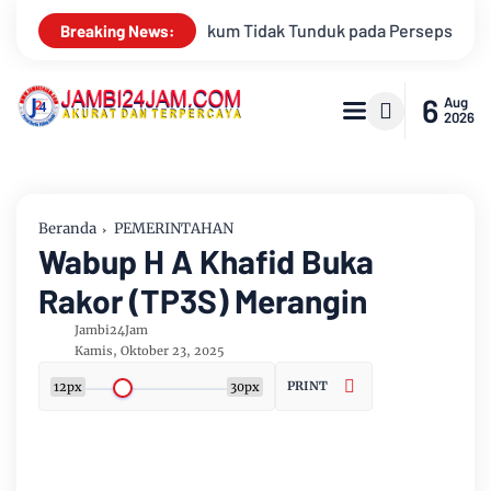
ada Persepsi: Kritik Terhadap Monopoli Kebenaran oleh Media d
Breaking News:
6
Aug
2026
Beranda
PEMERINTAHAN
Wabup H A Khafid Buka
Rakor (TP3S) Merangin
Jambi24Jam
Kamis, Oktober 23, 2025
PRINT
12px
30px