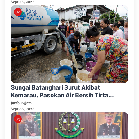
Karhutla
Sept 06, 2026
Sungai Batanghari Surut Akibat
Kemarau, Pasokan Air Bersih Tirta
Mayang Jambi Keruh
Jambi24Jam
Sept 06, 2026