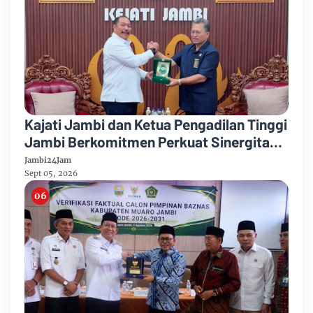
Kajati Jambi dan Ketua Pengadilan Tinggi
Jambi Berkomitmen Perkuat Sinergitas
Penegakan Hukum
Jambi24Jam
Sept 05, 2026