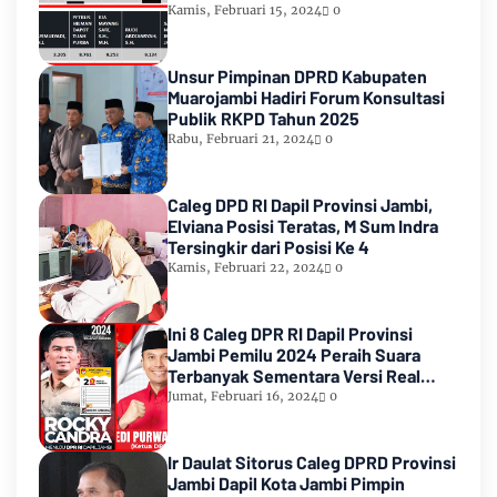
Urutan Kedua Teratas
Kamis, Februari 15, 2024
0
Unsur Pimpinan DPRD Kabupaten
Muarojambi Hadiri Forum Konsultasi
Publik RKPD Tahun 2025
Rabu, Februari 21, 2024
0
Caleg DPD RI Dapil Provinsi Jambi,
Elviana Posisi Teratas, M Sum Indra
Tersingkir dari Posisi Ke 4
Kamis, Februari 22, 2024
0
Ini 8 Caleg DPR RI Dapil Provinsi
Jambi Pemilu 2024 Peraih Suara
Terbanyak Sementara Versi Real
Count KPU RI
Jumat, Februari 16, 2024
0
Ir Daulat Sitorus Caleg DPRD Provinsi
Jambi Dapil Kota Jambi Pimpin