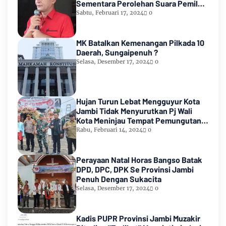
Sementara Perolehan Suara Pemilu
2024
Sabtu, Februari 17, 2024
0
MK Batalkan Kemenangan Pilkada 10
Daerah, Sungaipenuh ?
Selasa, Desember 17, 2024
0
Hujan Turun Lebat Mengguyur Kota
Jambi Tidak Menyurutkan Pj Wali
Kota Meninjau Tempat Pemungutan
Suara Pemilu 2024
Rabu, Februari 14, 2024
0
Perayaan Natal Horas Bangso Batak
DPD, DPC, DPK Se Provinsi Jambi
Penuh Dengan Sukacita
Selasa, Desember 17, 2024
0
Kadis PUPR Provinsi Jambi Muzakir