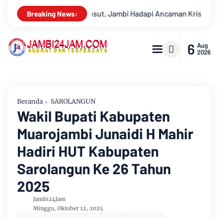
Krisis Air Bersih dan Karhutla
Sungai Batanghari Surut Ak
Breaking News:
6
Aug
2026
Beranda
SAROLANGUN
Wakil Bupati Kabupaten
Muarojambi Junaidi H Mahir
Hadiri HUT Kabupaten
Sarolangun Ke 26 Tahun
2025
Jambi24Jam
Minggu, Oktober 12, 2025