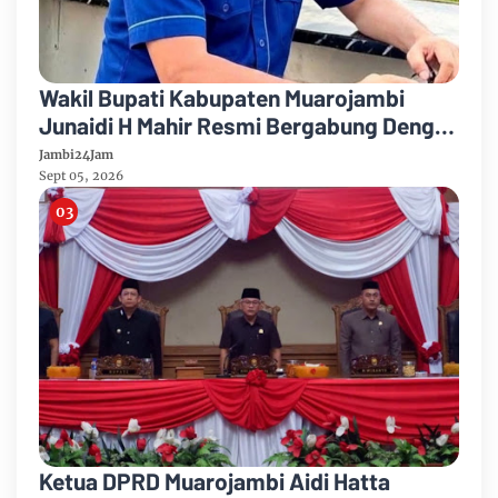
Wakil Bupati Kabupaten Muarojambi
Junaidi H Mahir Resmi Bergabung Dengan
Partai Demikrat
Jambi24Jam
Sept 05, 2026
Ketua DPRD Muarojambi Aidi Hatta