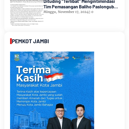
Dituding "Terlibat" Mengintimindasi
Tim Pemasangan Baliho Paslongub
Romi-Sudirman
Minggu, November 17, 2024
0
PEMKOT JAMBI