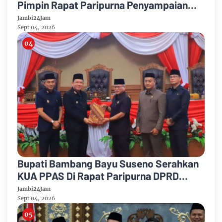
Pimpin Rapat Paripurna Penyampaian
Rancangan Perubahan KUA-PPAS Tahun
Jambi24Jam
Anggaran 2026
Sept 04, 2026
Bupati Bambang Bayu Suseno Serahkan
KUA PPAS Di Rapat Paripurna DPRD
Muarojambi
Jambi24Jam
Sept 04, 2026