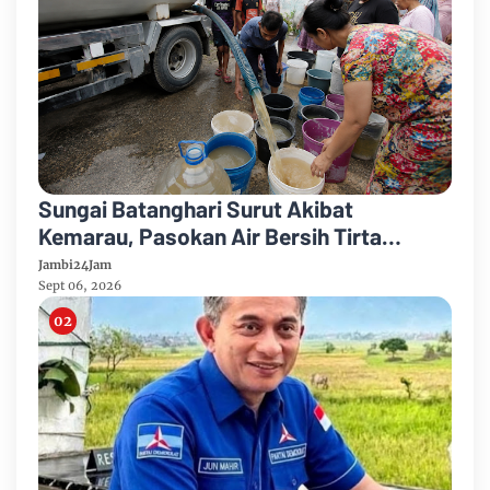
Sungai Batanghari Surut Akibat
Kemarau, Pasokan Air Bersih Tirta
Mayang Jambi Keruh
Jambi24Jam
Sept 06, 2026