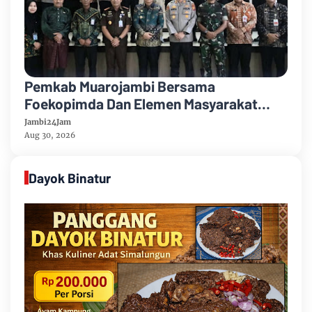
Pemkab Muarojambi Bersama
Foekopimda Dan Elemen Masyarakat
Menyatakan Sikap Dengan Tegas Tolak
Jambi24Jam
Keberadaan Geng Motor
Aug 30, 2026
Dayok Binatur