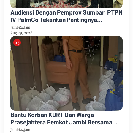
Audiensi Dengan Pemprov Sumbar, PTPN
IV PalmCo Tekankan Pentingnya
Harmonisasi Operasional Kebun
Jambi24Jam
Aug 29, 2026
Bantu Korban KDRT Dan Warga
Prasejahtera Pemkot Jambi Bersama
PTPN IV Regional IV Salurkan Paket
Jambi24Jam