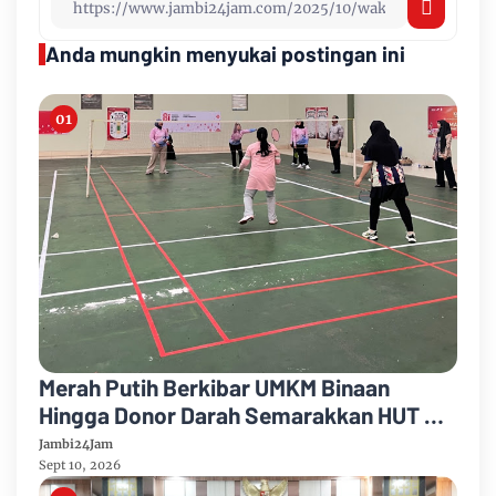
Anda mungkin menyukai postingan ini
Merah Putih Berkibar UMKM Binaan
Hingga Donor Darah Semarakkan HUT RI
Ke-81 Di PTPN IV Regional IV
Jambi24Jam
Sept 10, 2026