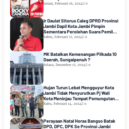
Count KPU RI
Jumat, Februari 16, 2024
0
Ir Daulat Sitorus Caleg DPRD Provinsi
Jambi Dapil Kota Jambi Pimpin
Sementara Perolehan Suara Pemilu
2024
Sabtu, Februari 17, 2024
0
MK Batalkan Kemenangan Pilkada 10
Daerah, Sungaipenuh ?
Selasa, Desember 17, 2024
0
Hujan Turun Lebat Mengguyur Kota
Jambi Tidak Menyurutkan Pj Wali
Kota Meninjau Tempat Pemungutan
Suara Pemilu 2024
Rabu, Februari 14, 2024
0
Perayaan Natal Horas Bangso Batak
DPD, DPC, DPK Se Provinsi Jambi