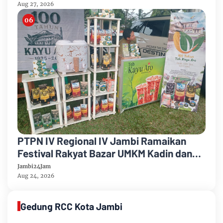
Sembako
Aug 27, 2026
PTPN IV Regional IV Jambi Ramaikan
Festival Rakyat Bazar UMKM Kadin dan
Korem 042/Garuda Putih
Jambi24Jam
Aug 24, 2026
Gedung RCC Kota Jambi