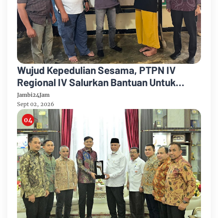
Wujud Kepedulian Sesama, PTPN IV
Regional IV Salurkan Bantuan Untuk
Pengobatan Putri Karyawan Pemanen
Jambi24Jam
Sept 02, 2026