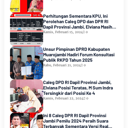
Perhitungan Sementara KPU, Ini
Perolehan Caleg DPD dan DPR RI
Dapil Provinsi Jambi, Elviana Masih
Urutan Kedua Teratas
Kamis, Februari 15, 2024
0
Unsur Pimpinan DPRD Kabupaten
Muarojambi Hadiri Forum Konsultasi
Publik RKPD Tahun 2025
Rabu, Februari 21, 2024
0
Caleg DPD RI Dapil Provinsi Jambi,
Elviana Posisi Teratas, M Sum Indra
Tersingkir dari Posisi Ke 4
Kamis, Februari 22, 2024
0
Ini 8 Caleg DPR RI Dapil Provinsi
Jambi Pemilu 2024 Peraih Suara
Terbanyak Sementara Versi Real