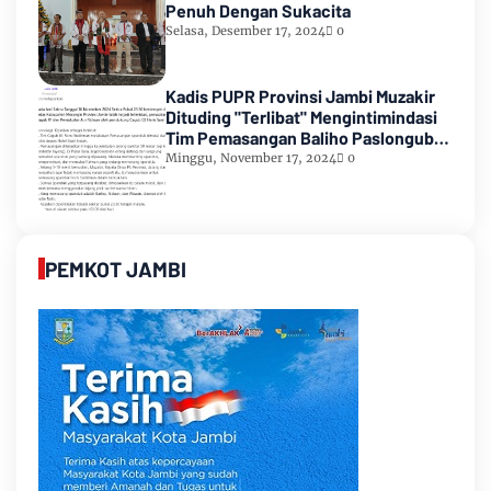
Penuh Dengan Sukacita
Selasa, Desember 17, 2024
0
Kadis PUPR Provinsi Jambi Muzakir
Dituding "Terlibat" Mengintimindasi
Tim Pemasangan Baliho Paslongub
Romi-Sudirman
Minggu, November 17, 2024
0
PEMKOT JAMBI