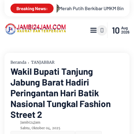
ibar UMKM Binaan Hingga Donor Darah Semarakkan HUT RI Ke-81 D
Breaking News:
10
Aug
2026
Beranda
TANJABBAR
Wakil Bupati Tanjung
Jabung Barat Hadiri
Peringantan Hari Batik
Nasional Tungkal Fashion
Street 2
Jambi24Jam
Sabtu, Oktober 04, 2025