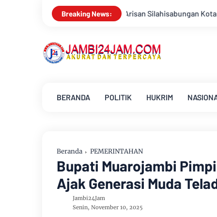
isan Silahisabungan Kota Jambi Sambut HUT Kemerdekaan RI Ke 
Breaking News:
BERANDA
POLITIK
HUKRIM
NASION
Beranda
PEMERINTAHAN
Bupati Muarojambi Pimpi
Ajak Generasi Muda Tela
Jambi24Jam
Senin, November 10, 2025