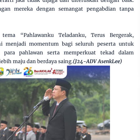
arti jika tidak dijaga dan diteruskan dengan baik.
uangan mereka dengan semangat pengabdian tanpa
tema “Pahlawanku Teladanku, Terus Bergerak,
ni menjadi momentum bagi seluruh peserta untuk
a para pahlawan serta memperkuat tekad dalam
bih maju dan berdaya saing.
(J24-ADV AsenkLee)