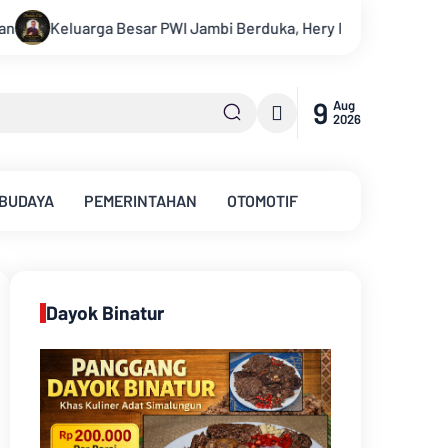
ka, Hery Rawas Mantan Sekretaris PWI Jambi Tutup Usia
Me
9
Aug
2026
 BUDAYA
PEMERINTAHAN
OTOMOTIF
Dayok Binatur