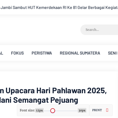
81 Gelar Berbagai Kegiatan
Keluarga Besar PWI Jambi Berdu
AL
FOKUS
PERISTIWA
REGIONAL SUMATERA
SENI
n Upacara Hari Pahlawan 2025,
dani Semangat Pejuang
Font size:
PRINT
12px
30px