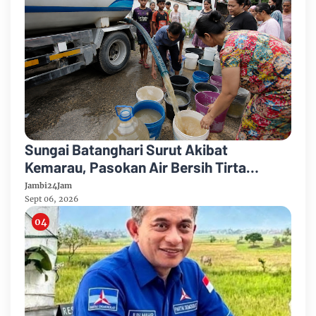
Sungai Batanghari Surut Akibat
Kemarau, Pasokan Air Bersih Tirta
Mayang Jambi Keruh
Jambi24Jam
Sept 06, 2026