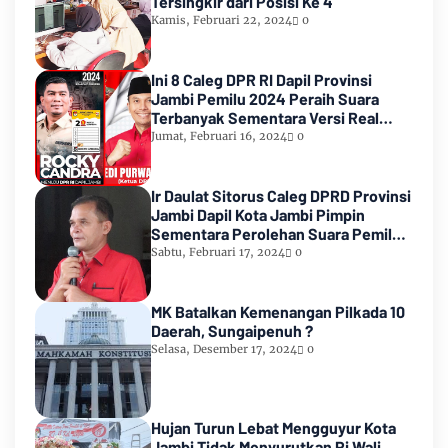
Tersingkir dari Posisi Ke 4
Kamis, Februari 22, 2024
0
Ini 8 Caleg DPR RI Dapil Provinsi
Jambi Pemilu 2024 Peraih Suara
Terbanyak Sementara Versi Real
Count KPU RI
Jumat, Februari 16, 2024
0
Ir Daulat Sitorus Caleg DPRD Provinsi
Jambi Dapil Kota Jambi Pimpin
Sementara Perolehan Suara Pemilu
2024
Sabtu, Februari 17, 2024
0
MK Batalkan Kemenangan Pilkada 10
Daerah, Sungaipenuh ?
Selasa, Desember 17, 2024
0
Hujan Turun Lebat Mengguyur Kota
Jambi Tidak Menyurutkan Pj Wali