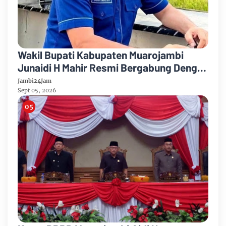
Wakil Bupati Kabupaten Muarojambi
Junaidi H Mahir Resmi Bergabung Dengan
Partai Demikrat
Jambi24Jam
Sept 05, 2026