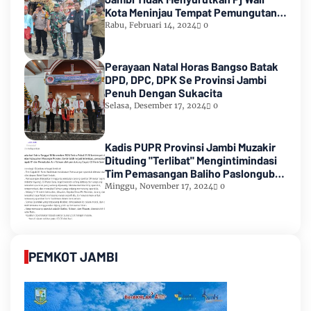
Kota Meninjau Tempat Pemungutan
Suara Pemilu 2024
Rabu, Februari 14, 2024
0
Perayaan Natal Horas Bangso Batak
DPD, DPC, DPK Se Provinsi Jambi
Penuh Dengan Sukacita
Selasa, Desember 17, 2024
0
Kadis PUPR Provinsi Jambi Muzakir
Dituding "Terlibat" Mengintimindasi
Tim Pemasangan Baliho Paslongub
Romi-Sudirman
Minggu, November 17, 2024
0
PEMKOT JAMBI