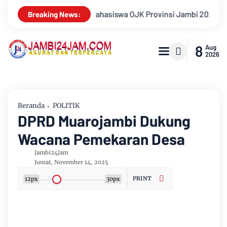
 Jambi 2026, Unjuk Kreativitas di Taman Banjuran Budayo, Spon
Breaking News:
8
Aug
2026
Beranda
POLITIK
DPRD Muarojambi Dukung
Wacana Pemekaran Desa
Jambi24Jam
Jumat, November 14, 2025
PRINT
12px
30px