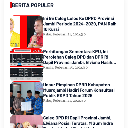
BERITA POPULER
Ini 55 Caleg Lolos Ke DPRD Provinsi
Jambi Periode 2024-2029, PAN Raih
10 Kursi
Rabu, Februari 21, 2024
0
Perhitungan Sementara KPU, Ini
Perolehan Caleg DPD dan DPR RI
Dapil Provinsi Jambi, Elviana Masih
Urutan Kedua Teratas
Kamis, Februari 15, 2024
0
Unsur Pimpinan DPRD Kabupaten
Muarojambi Hadiri Forum Konsultasi
Publik RKPD Tahun 2025
Rabu, Februari 21, 2024
0
Caleg DPD RI Dapil Provinsi Jambi,
Elviana Posisi Teratas, M Sum Indra