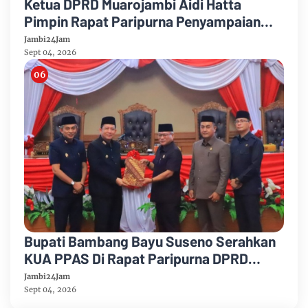
Ketua DPRD Muarojambi Aidi Hatta
Pimpin Rapat Paripurna Penyampaian
Rancangan Perubahan KUA-PPAS Tahun
Jambi24Jam
Anggaran 2026
Sept 04, 2026
Bupati Bambang Bayu Suseno Serahkan
KUA PPAS Di Rapat Paripurna DPRD
Muarojambi
Jambi24Jam
Sept 04, 2026