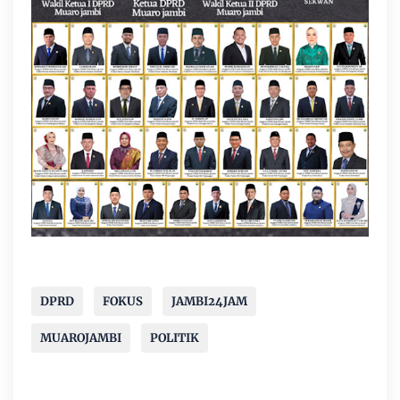
DPRD
FOKUS
JAMBI24JAM
MUAROJAMBI
POLITIK