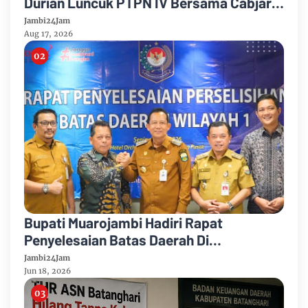
Durian Luncuk PTPN IV Bersama Cabjari
Batanghari Gelar Sosialisasi Hukum
Jambi24Jam
Aug 17, 2026
Bupati Muarojambi Hadiri Rapat
Penyelesaian Batas Daerah Di
Kemengagri Optimalkan Tata Kelola
Jambi24Jam
Wilayah
Jun 18, 2026