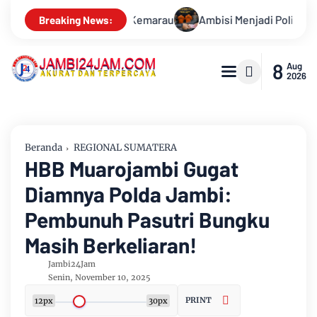
Ambisi Menjadi Polisi Dimanfaatkan Oknum, Dua Anggota Polda 
Breaking News:
8
Aug
2026
Beranda
REGIONAL SUMATERA
HBB Muarojambi Gugat
Diamnya Polda Jambi:
Pembunuh Pasutri Bungku
Masih Berkeliaran!
Jambi24Jam
Senin, November 10, 2025
PRINT
12px
30px