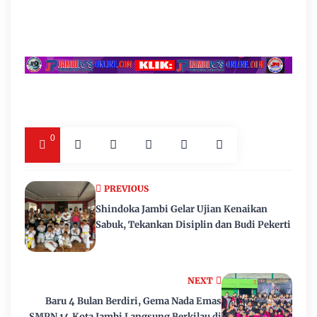
0
PREVIOUS
Shindoka Jambi Gelar Ujian Kenaikan
Sabuk, Tekankan Disiplin dan Budi Pekerti
NEXT
Baru 4 Bulan Berdiri, Gema Nada Emas
SMPN 14 Kota Jambi Langsung Berkilau di