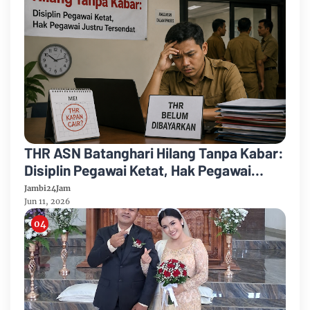
THR ASN Batanghari Hilang Tanpa Kabar:
Disiplin Pegawai Ketat, Hak Pegawai
Justru Tersendat
Jambi24Jam
Jun 11, 2026