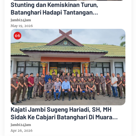
Stunting dan Kemiskinan Turun,
Batanghari Hadapi Tantangan
Transformasi Ekonomi
Jambi24Jam
May 19, 2026
Kajati Jambi Sugeng Hariadi, SH, MH
Sidak Ke Cabjari Batanghari Di Muara
Tembesi Periksa Absensi Pegawai
Jambi24Jam
Apr 26, 2026