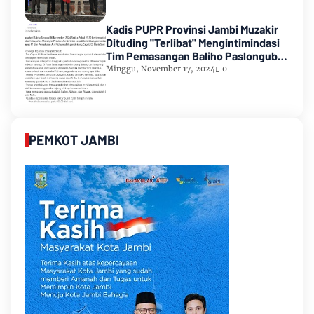
Kadis PUPR Provinsi Jambi Muzakir
Dituding "Terlibat" Mengintimindasi
Tim Pemasangan Baliho Paslongub
Romi-Sudirman
Minggu, November 17, 2024
0
PEMKOT JAMBI