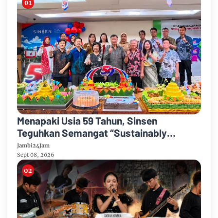
Menapaki Usia 59 Tahun, Sinsen
Teguhkan Semangat “Sustainably
Growing”
Jambi24Jam
Sept 08, 2026