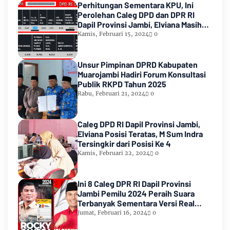
Perhitungan Sementara KPU, Ini
Perolehan Caleg DPD dan DPR RI
Dapil Provinsi Jambi, Elviana Masih
Urutan Kedua Teratas
Kamis, Februari 15, 2024
0
Unsur Pimpinan DPRD Kabupaten
Muarojambi Hadiri Forum Konsultasi
Publik RKPD Tahun 2025
Rabu, Februari 21, 2024
0
Caleg DPD RI Dapil Provinsi Jambi,
Elviana Posisi Teratas, M Sum Indra
Tersingkir dari Posisi Ke 4
Kamis, Februari 22, 2024
0
Ini 8 Caleg DPR RI Dapil Provinsi
Jambi Pemilu 2024 Peraih Suara
Terbanyak Sementara Versi Real
Count KPU RI
Jumat, Februari 16, 2024
0