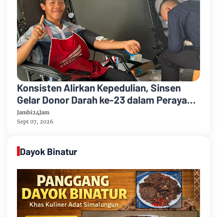
Konsisten Alirkan Kepedulian, Sinsen
Gelar Donor Darah ke-23 dalam Perayaan
Anniversary Sinsen
Jambi24Jam
Sept 07, 2026
Dayok Binatur