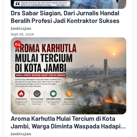
Drs Sabar Siagian, Dari Jurnalis Handal
Beralih Profesi Jadi Kontraktor Sukses
Jambi24Jam
Sept 08, 2026
Aroma Karhutla Mulai Tercium di Kota
Jambi, Warga Diminta Waspada Hadapi
Puncak Kemarau
Jambi24Jam