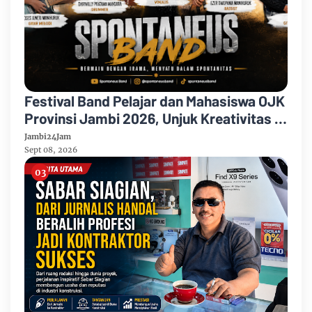
Festival Band Pelajar dan Mahasiswa OJK
Provinsi Jambi 2026, Unjuk Kreativitas di
Taman Banjuran Budayo, Spontaneus
Jambi24Jam
Band Raih Juara 2
Sept 08, 2026