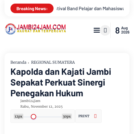
an Mahasiswa OJK Provinsi Jambi 2026, Unjuk Kreativitas di Tam
Breaking News:
8
Aug
2026
Beranda
REGIONAL SUMATERA
Kapolda dan Kajati Jambi
Sepakat Perkuat Sinergi
Penegakan Hukum
Jambi24Jam
Rabu, November 12, 2025
PRINT
12px
30px