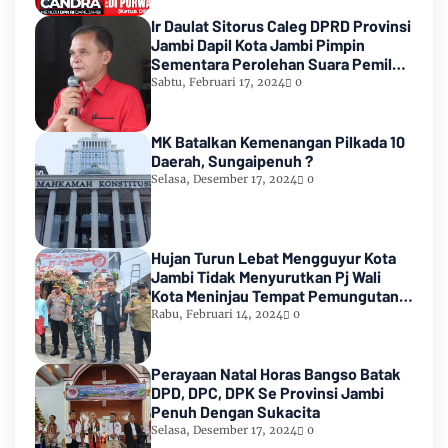
Ir Daulat Sitorus Caleg DPRD Provinsi
Jambi Dapil Kota Jambi Pimpin
Sementara Perolehan Suara Pemilu
2024
Sabtu, Februari 17, 2024
0
MK Batalkan Kemenangan Pilkada 10
Daerah, Sungaipenuh ?
Selasa, Desember 17, 2024
0
Hujan Turun Lebat Mengguyur Kota
Jambi Tidak Menyurutkan Pj Wali
Kota Meninjau Tempat Pemungutan
Suara Pemilu 2024
Rabu, Februari 14, 2024
0
Perayaan Natal Horas Bangso Batak
DPD, DPC, DPK Se Provinsi Jambi
Penuh Dengan Sukacita
Selasa, Desember 17, 2024
0