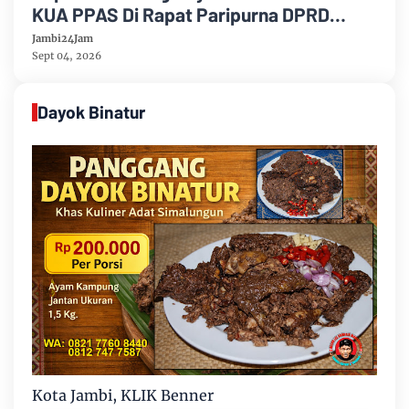
KUA PPAS Di Rapat Paripurna DPRD
Muarojambi
Jambi24Jam
Sept 04, 2026
Dayok Binatur
Kota Jambi, KLIK Benner