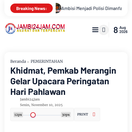
lisi Dimanfaatkan Oknum, Dua Anggota Polda Jambi Diduga Tipu C
Breaking News:
8
Aug
2026
Beranda
PEMERINTAHAN
Khidmat, Pemkab Merangin
Gelar Upacara Peringatan
Hari Pahlawan
Jambi24Jam
Senin, November 10, 2025
PRINT
12px
30px