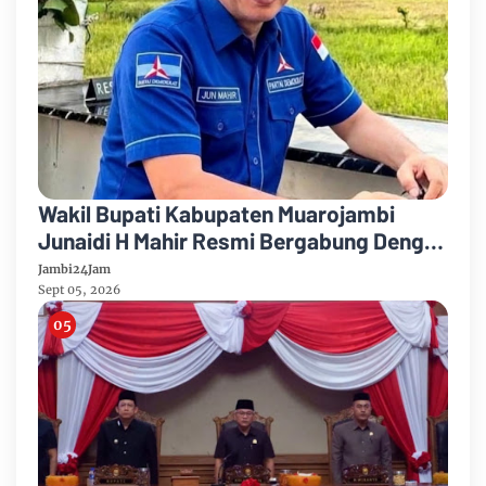
Wakil Bupati Kabupaten Muarojambi
Junaidi H Mahir Resmi Bergabung Dengan
Partai Demikrat
Jambi24Jam
Sept 05, 2026