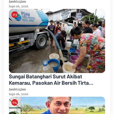
Abrasi
Jambi24Jam
Sept 06, 2026
Sungai Batanghari Surut Akibat
Kemarau, Pasokan Air Bersih Tirta
Mayang Jambi Keruh
Jambi24Jam
Sept 06, 2026