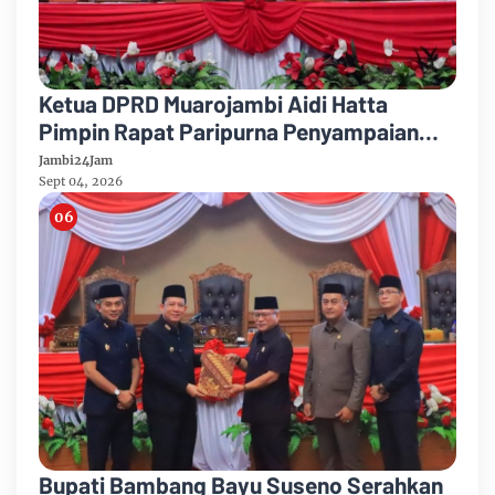
Ketua DPRD Muarojambi Aidi Hatta
Pimpin Rapat Paripurna Penyampaian
Rancangan Perubahan KUA-PPAS Tahun
Jambi24Jam
Anggaran 2026
Sept 04, 2026
Bupati Bambang Bayu Suseno Serahkan