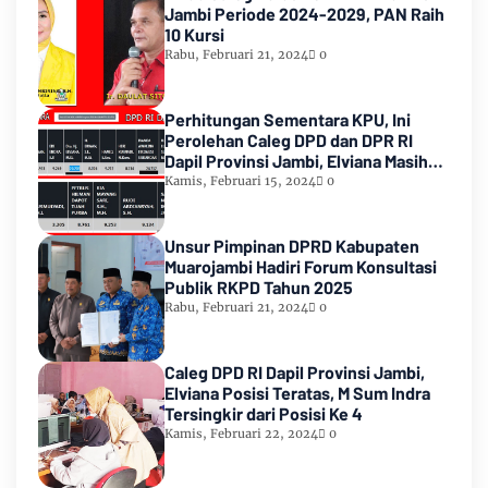
Jambi Periode 2024-2029, PAN Raih
10 Kursi
Rabu, Februari 21, 2024
0
Perhitungan Sementara KPU, Ini
Perolehan Caleg DPD dan DPR RI
Dapil Provinsi Jambi, Elviana Masih
Urutan Kedua Teratas
Kamis, Februari 15, 2024
0
Unsur Pimpinan DPRD Kabupaten
Muarojambi Hadiri Forum Konsultasi
Publik RKPD Tahun 2025
Rabu, Februari 21, 2024
0
Caleg DPD RI Dapil Provinsi Jambi,
Elviana Posisi Teratas, M Sum Indra
Tersingkir dari Posisi Ke 4
Kamis, Februari 22, 2024
0