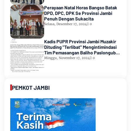
Perayaan Natal Horas Bangso Batak
DPD, DPC, DPK Se Provinsi Jambi
Penuh Dengan Sukacita
Selasa, Desember 17, 2024
0
Kadis PUPR Provinsi Jambi Muzakir
Dituding "Terlibat" Mengintimindasi
Tim Pemasangan Baliho Paslongub
Romi-Sudirman
Minggu, November 17, 2024
0
PEMKOT JAMBI