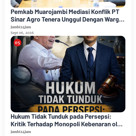
Pemkab Muarojambi Mediasi Konflik PT
Sinar Agro Tenera Unggul Dengan Warga
Sipin Teluk Duren
Jambi24Jam
Sept 06, 2026
Hukum Tidak Tunduk pada Persepsi:
Kritik Terhadap Monopoli Kebenaran oleh
Media dan Aktivis
Jambi24Jam