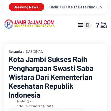
 Mingkung Jaya Ajak Warga Menuju Desa Mandiri 2026
Pemkab
Breaking News:
7
Aug
2026
Beranda
NASIONAL
Kota Jambi Sukses Raih
Penghargaan Swasti Saba
Wistara Dari Kementerian
Kesehatan Republik
Indonesia
Jambi24Jam
Sabtu, November 29, 2025