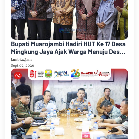
Bupati Muarojambi Hadiri HUT Ke 17 Desa
Mingkung Jaya Ajak Warga Menuju Desa
Mandiri 2026
Jambi24Jam
Sept 07, 2026