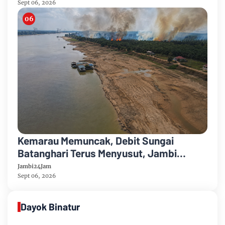
Sept 06, 2026
Kemarau Memuncak, Debit Sungai
Batanghari Terus Menyusut, Jambi
Hadapi Ancaman Krisis Air Bersih dan
Jambi24Jam
Karhutla
Sept 06, 2026
Dayok Binatur