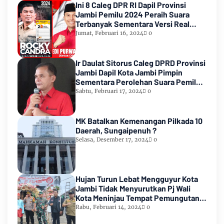
Ini 8 Caleg DPR RI Dapil Provinsi
Jambi Pemilu 2024 Peraih Suara
Terbanyak Sementara Versi Real
Count KPU RI
Jumat, Februari 16, 2024
0
Ir Daulat Sitorus Caleg DPRD Provinsi
Jambi Dapil Kota Jambi Pimpin
Sementara Perolehan Suara Pemilu
2024
Sabtu, Februari 17, 2024
0
MK Batalkan Kemenangan Pilkada 10
Daerah, Sungaipenuh ?
Selasa, Desember 17, 2024
0
Hujan Turun Lebat Mengguyur Kota
Jambi Tidak Menyurutkan Pj Wali
Kota Meninjau Tempat Pemungutan
Suara Pemilu 2024
Rabu, Februari 14, 2024
0