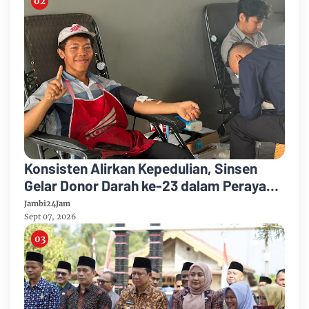
Konsisten Alirkan Kepedulian, Sinsen
Gelar Donor Darah ke-23 dalam Perayaan
Anniversary Sinsen
Jambi24Jam
Sept 07, 2026