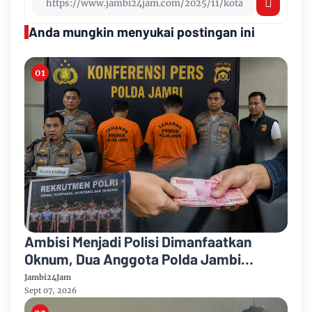
Anda mungkin menyukai postingan ini
Ambisi Menjadi Polisi Dimanfaatkan
Oknum, Dua Anggota Polda Jambi
Diduga Tipu Calon Bintara dengan Janji
Jambi24Jam
Kelulusan
Sept 07, 2026