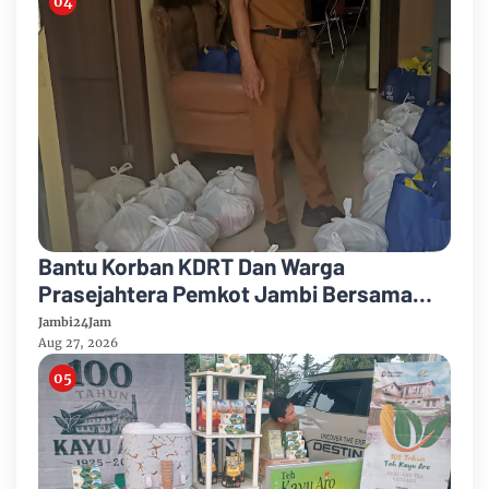
Bantu Korban KDRT Dan Warga
Prasejahtera Pemkot Jambi Bersama
PTPN IV Regional IV Salurkan Paket
Jambi24Jam
Sembako
Aug 27, 2026