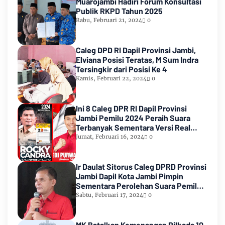
Muarojambi Hadiri Forum Konsultasi
Publik RKPD Tahun 2025
Rabu, Februari 21, 2024
0
Caleg DPD RI Dapil Provinsi Jambi,
Elviana Posisi Teratas, M Sum Indra
Tersingkir dari Posisi Ke 4
Kamis, Februari 22, 2024
0
Ini 8 Caleg DPR RI Dapil Provinsi
Jambi Pemilu 2024 Peraih Suara
Terbanyak Sementara Versi Real
Count KPU RI
Jumat, Februari 16, 2024
0
Ir Daulat Sitorus Caleg DPRD Provinsi
Jambi Dapil Kota Jambi Pimpin
Sementara Perolehan Suara Pemilu
2024
Sabtu, Februari 17, 2024
0
MK Batalkan Kemenangan Pilkada 10