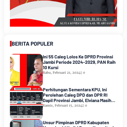
BERITA POPULER
Ini 55 Caleg Lolos Ke DPRD Provinsi
Jambi Periode 2024-2029, PAN Raih
10 Kursi
Rabu, Februari 21, 2024
0
Perhitungan Sementara KPU, Ini
Perolehan Caleg DPD dan DPR RI
Dapil Provinsi Jambi, Elviana Masih
Urutan Kedua Teratas
Kamis, Februari 15, 2024
0
Unsur Pimpinan DPRD Kabupaten