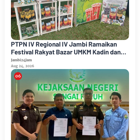
PTPN IV Regional IV Jambi Ramaikan
Festival Rakyat Bazar UMKM Kadin dan
Korem 042/Garuda Putih
Jambi24Jam
Aug 24, 2026