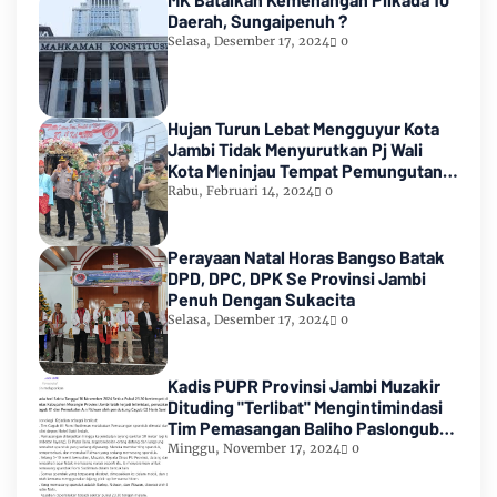
Daerah, Sungaipenuh ?
Selasa, Desember 17, 2024
0
Hujan Turun Lebat Mengguyur Kota
Jambi Tidak Menyurutkan Pj Wali
Kota Meninjau Tempat Pemungutan
Suara Pemilu 2024
Rabu, Februari 14, 2024
0
Perayaan Natal Horas Bangso Batak
DPD, DPC, DPK Se Provinsi Jambi
Penuh Dengan Sukacita
Selasa, Desember 17, 2024
0
Kadis PUPR Provinsi Jambi Muzakir
Dituding "Terlibat" Mengintimindasi
Tim Pemasangan Baliho Paslongub
Romi-Sudirman
Minggu, November 17, 2024
0