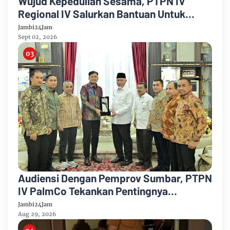
Wujud Kepedulian Sesama, PTPN IV
Regional IV Salurkan Bantuan Untuk
Pengobatan Putri Karyawan Pemanen
Jambi24Jam
Sept 02, 2026
Audiensi Dengan Pemprov Sumbar, PTPN
IV PalmCo Tekankan Pentingnya
Harmonisasi Operasional Kebun
Jambi24Jam
Aug 29, 2026