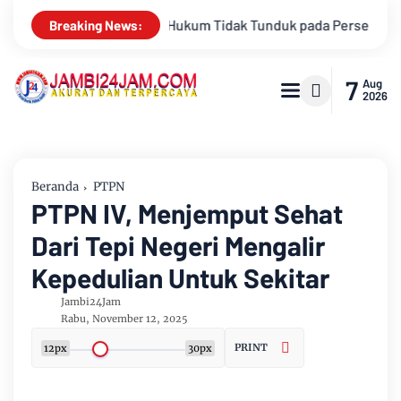
unduk pada Persepsi: Kritik Terhadap Monopoli Kebenaran oleh 
Breaking News:
7
Aug
2026
Beranda
PTPN
PTPN IV, Menjemput Sehat
Dari Tepi Negeri Mengalir
Kepedulian Untuk Sekitar
Jambi24Jam
Rabu, November 12, 2025
PRINT
12px
30px