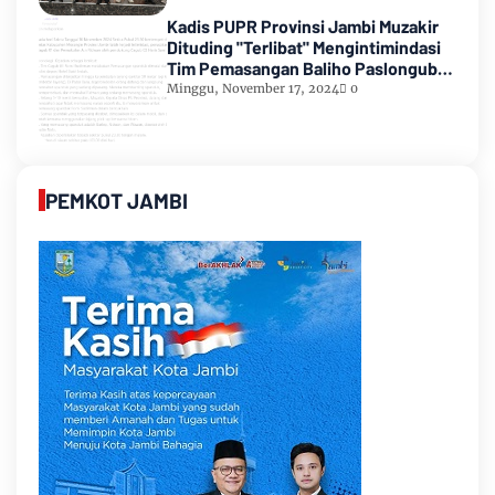
Kadis PUPR Provinsi Jambi Muzakir
Dituding "Terlibat" Mengintimindasi
Tim Pemasangan Baliho Paslongub
Romi-Sudirman
Minggu, November 17, 2024
0
PEMKOT JAMBI