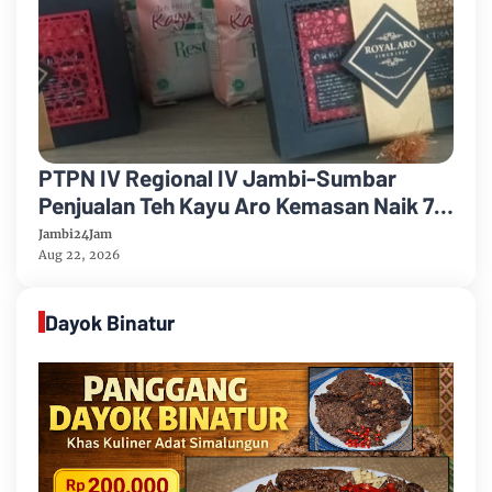
PTPN IV Regional IV Jambi-Sumbar
Penjualan Teh Kayu Aro Kemasan Naik 7
Persen Semester Pertama Tahun 2026
Jambi24Jam
Aug 22, 2026
Dayok Binatur