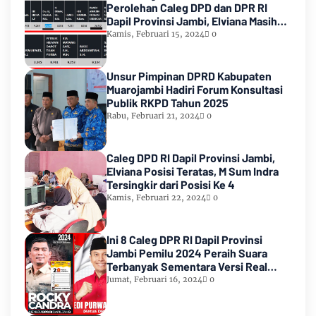
Perolehan Caleg DPD dan DPR RI
Dapil Provinsi Jambi, Elviana Masih
Urutan Kedua Teratas
Kamis, Februari 15, 2024
0
Unsur Pimpinan DPRD Kabupaten
Muarojambi Hadiri Forum Konsultasi
Publik RKPD Tahun 2025
Rabu, Februari 21, 2024
0
Caleg DPD RI Dapil Provinsi Jambi,
Elviana Posisi Teratas, M Sum Indra
Tersingkir dari Posisi Ke 4
Kamis, Februari 22, 2024
0
Ini 8 Caleg DPR RI Dapil Provinsi
Jambi Pemilu 2024 Peraih Suara
Terbanyak Sementara Versi Real
Count KPU RI
Jumat, Februari 16, 2024
0