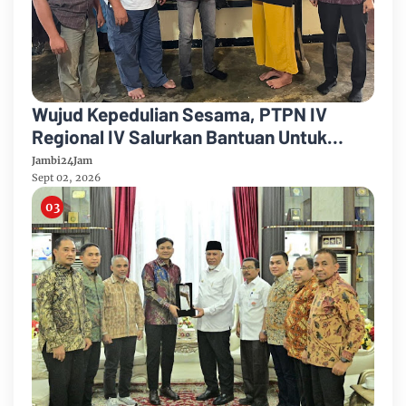
Wujud Kepedulian Sesama, PTPN IV
Regional IV Salurkan Bantuan Untuk
Pengobatan Putri Karyawan Pemanen
Jambi24Jam
Sept 02, 2026