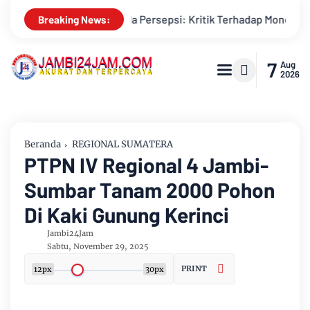
erhadap Monopoli Kebenaran oleh Media dan Aktivis
Kemarau
Breaking News:
7
Aug
2026
Beranda
REGIONAL SUMATERA
PTPN IV Regional 4 Jambi-
Sumbar Tanam 2000 Pohon
Di Kaki Gunung Kerinci
Jambi24Jam
Sabtu, November 29, 2025
PRINT
12px
30px