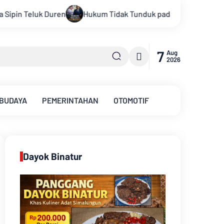
k Tunduk pada Persepsi: Kritik Terhadap Monopoli Kebenaran ol
7
Aug
2026
 BUDAYA
PEMERINTAHAN
OTOMOTIF
Dayok Binatur