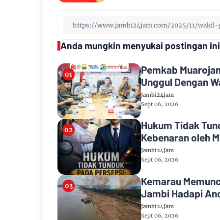
Anda mungkin menyukai postingan ini
Pemkab Muarojamb
Unggul Dengan Wa
Jambi24Jam
Sept 06, 2026
Hukum Tidak Tund
Kebenaran oleh M
Jambi24Jam
Sept 06, 2026
Kemarau Memuncak
Jambi Hadapi Anc
Jambi24Jam
Sept 06, 2026