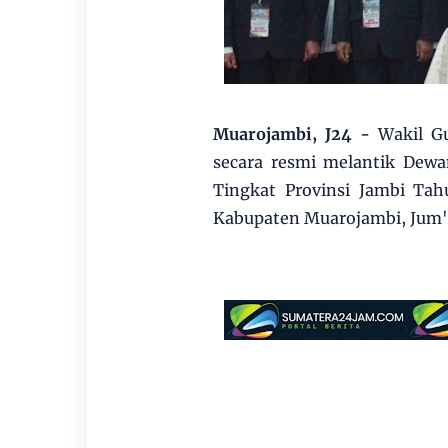
Muarojambi, J24
-
Wakil G
secara resmi melantik Dew
Tingkat Provinsi Jambi Ta
Kabupaten Muarojambi, Jum'a