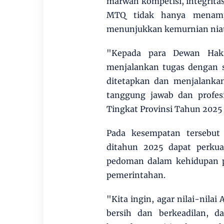
marwah kompetisi, integritas
MTQ tidak hanya menampi
menunjukkan kemurnian niat d
"Kepada para Dewan Haki
menjalankan tugas dengan s
ditetapkan dan menjalanka
tanggung jawab dan profes
Tingkat Provinsi Tahun 2025 
‎Pada kesempatan terseb
ditahun 2025 dapat perku
pedoman dalam kehidupan p
pemerintahan. ‎ ‎
"Kita ingin, agar nilai-nilai
bersih dan berkeadilan, 