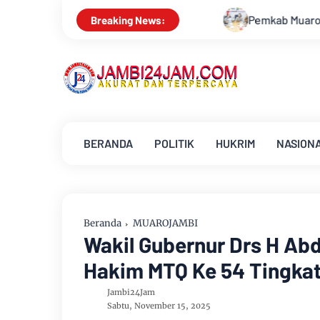
Pemkab Muarojambi Mediasi Konflik PT Sinar Agr
Breaking News:
BERANDA
POLITIK
HUKRIM
NASION
Beranda
MUAROJAMBI
Wakil Gubernur Drs H Abd
Hakim MTQ Ke 54 Tingkat
Jambi24Jam
Sabtu, November 15, 2025