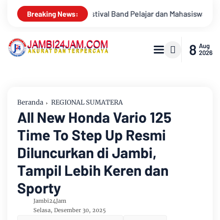
Band Pelajar dan Mahasiswa OJK Provinsi Jambi 2026, Unjuk Krea
Breaking News:
8
Aug
2026
Beranda
REGIONAL SUMATERA
All New Honda Vario 125
Time To Step Up Resmi
Diluncurkan di Jambi,
Tampil Lebih Keren dan
Sporty
Jambi24Jam
Selasa, Desember 30, 2025