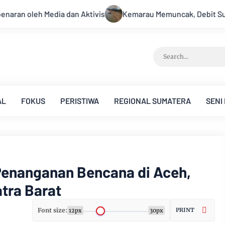
Kemarau Memuncak, Debit Sungai Batanghari Terus Menyusut, Ja
AL
FOKUS
PERISTIWA
REGIONAL SUMATERA
SENI
Penanganan Bencana di Aceh,
tra Barat
Font size:
PRINT
12px
30px