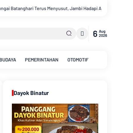
mbi Hadapi Ancaman Krisis Air Bersih dan Karhutla
Sungai 
6
Aug
2026
 BUDAYA
PEMERINTAHAN
OTOMOTIF
Dayok Binatur