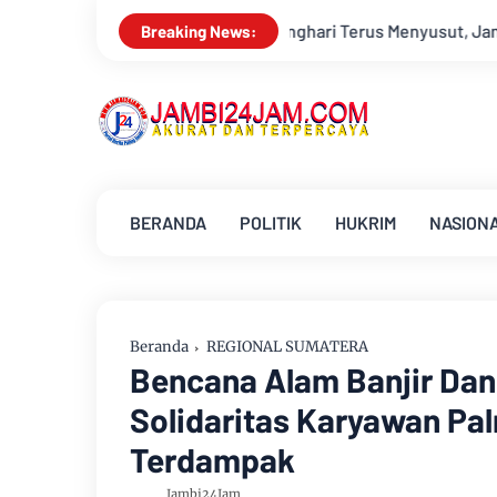
atanghari Terus Menyusut, Jambi Hadapi Ancaman Krisis Air Ber
Breaking News:
BERANDA
POLITIK
HUKRIM
NASION
Beranda
REGIONAL SUMATERA
Bencana Alam Banjir Dan
Solidaritas Karyawan Pa
Terdampak
Jambi24Jam