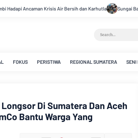
sih dan Karhutla
Sungai Batanghari Surut Akibat Kemarau, 
AL
FOKUS
PERISTIWA
REGIONAL SUMATERA
SENI
 Longsor Di Sumatera Dan Aceh
lmCo Bantu Warga Yang