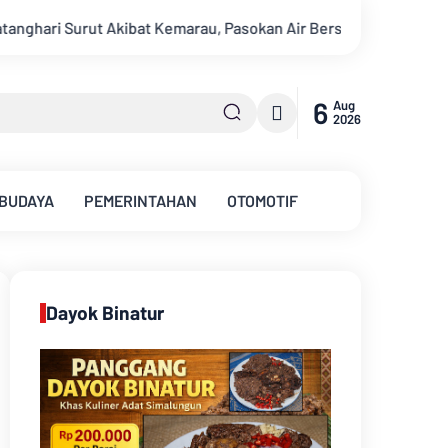
Pasokan Air Bersih Tirta Mayang Jambi Keruh
Kajati Jambi 
6
Aug
2026
 BUDAYA
PEMERINTAHAN
OTOMOTIF
Dayok Binatur