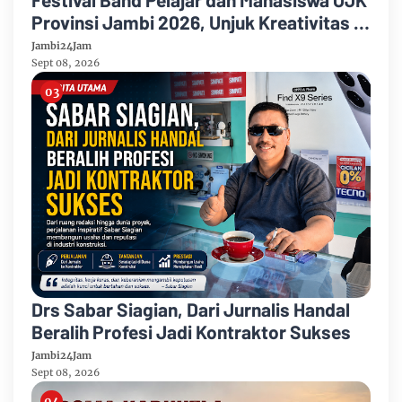
Provinsi Jambi 2026, Unjuk Kreativitas di
Taman Banjuran Budayo, Spontaneus
Jambi24Jam
Band Raih Juara 2
Sept 08, 2026
Drs Sabar Siagian, Dari Jurnalis Handal
Beralih Profesi Jadi Kontraktor Sukses
Jambi24Jam
Sept 08, 2026