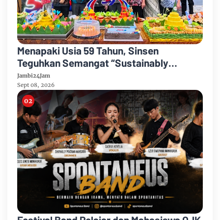
Menapaki Usia 59 Tahun, Sinsen
Teguhkan Semangat “Sustainably
Growing”
Jambi24Jam
Sept 08, 2026
Festival Band Pelajar dan Mahasiswa OJK