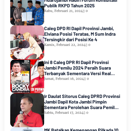
Publik RKPD Tahun 2025
Rabu, Februari 21, 2024
0
Caleg DPD RI Dapil Provinsi Jambi,
Elviana Posisi Teratas, M Sum Indra
Tersingkir dari Posisi Ke 4
Kamis, Februari 22, 2024
0
Ini 8 Caleg DPR RI Dapil Provinsi
Jambi Pemilu 2024 Peraih Suara
Terbanyak Sementara Versi Real
Count KPU RI
Jumat, Februari 16, 2024
0
Ir Daulat Sitorus Caleg DPRD Provinsi
Jambi Dapil Kota Jambi Pimpin
Sementara Perolehan Suara Pemilu
2024
Sabtu, Februari 17, 2024
0
MK Batalkan Kemenangan Pilkada 10