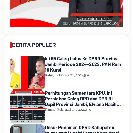
BERITA POPULER
Ini 55 Caleg Lolos Ke DPRD Provinsi
Jambi Periode 2024-2029, PAN Raih
10 Kursi
Rabu, Februari 21, 2024
0
Perhitungan Sementara KPU, Ini
Perolehan Caleg DPD dan DPR RI
Dapil Provinsi Jambi, Elviana Masih
Urutan Kedua Teratas
Kamis, Februari 15, 2024
0
Unsur Pimpinan DPRD Kabupaten
Muarojambi Hadiri Forum Konsultasi