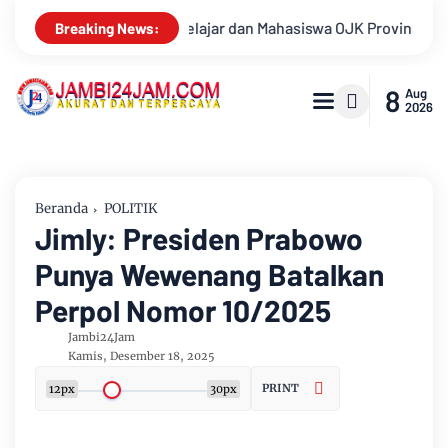
swa OJK Provinsi Jambi 2026, Unjuk Kreativitas di Taman Banjur
Breaking News:
8
Aug
2026
Beranda
POLITIK
Jimly: Presiden Prabowo
Punya Wewenang Batalkan
Perpol Nomor 10/2025
Jambi24Jam
Kamis, Desember 18, 2025
PRINT
12px
30px