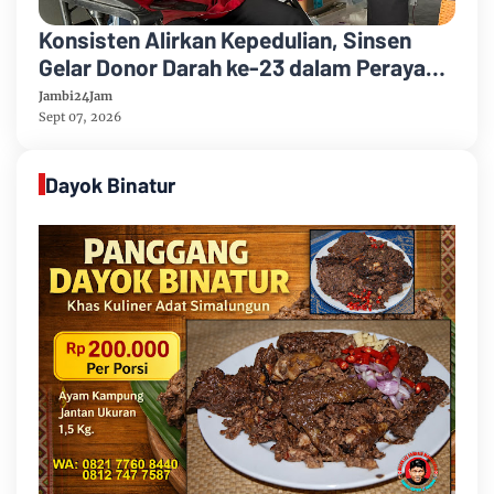
Konsisten Alirkan Kepedulian, Sinsen
Gelar Donor Darah ke-23 dalam Perayaan
Anniversary Sinsen
Jambi24Jam
Sept 07, 2026
Dayok Binatur