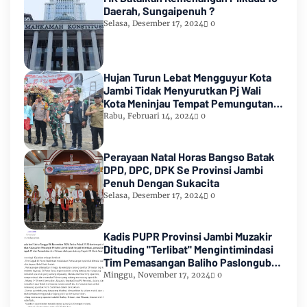
Daerah, Sungaipenuh ?
Selasa, Desember 17, 2024
0
Hujan Turun Lebat Mengguyur Kota
Jambi Tidak Menyurutkan Pj Wali
Kota Meninjau Tempat Pemungutan
Suara Pemilu 2024
Rabu, Februari 14, 2024
0
Perayaan Natal Horas Bangso Batak
DPD, DPC, DPK Se Provinsi Jambi
Penuh Dengan Sukacita
Selasa, Desember 17, 2024
0
Kadis PUPR Provinsi Jambi Muzakir
Dituding "Terlibat" Mengintimindasi
Tim Pemasangan Baliho Paslongub
Romi-Sudirman
Minggu, November 17, 2024
0