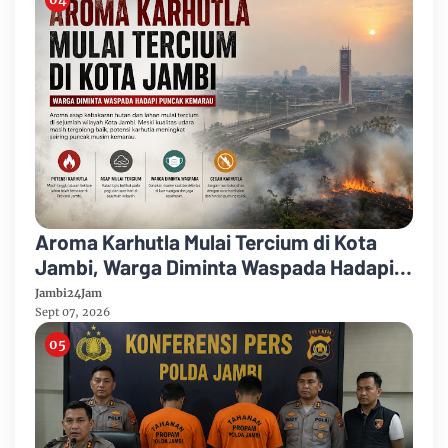
Aroma Karhutla Mulai Tercium di Kota
Jambi, Warga Diminta Waspada Hadapi
Puncak Kemarau
Jambi24Jam
Sept 07, 2026