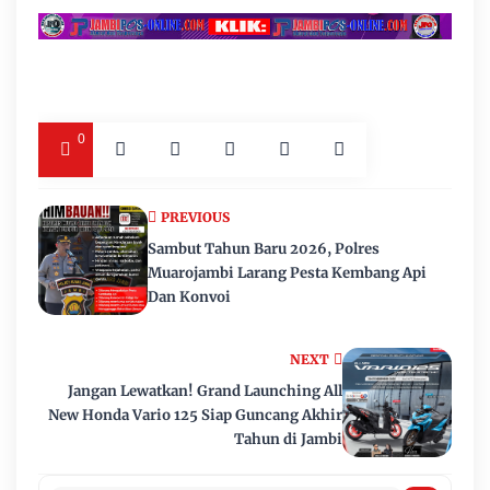
0
PREVIOUS
Sambut Tahun Baru 2026, Polres
Muarojambi Larang Pesta Kembang Api
Dan Konvoi
NEXT
Jangan Lewatkan! Grand Launching All
New Honda Vario 125 Siap Guncang Akhir
Tahun di Jambi