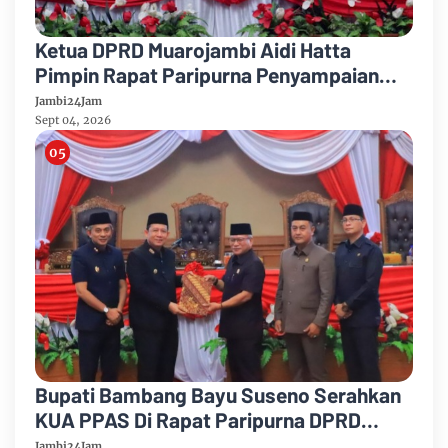
Ketua DPRD Muarojambi Aidi Hatta
Pimpin Rapat Paripurna Penyampaian
Rancangan Perubahan KUA-PPAS Tahun
Jambi24Jam
Anggaran 2026
Sept 04, 2026
Bupati Bambang Bayu Suseno Serahkan
KUA PPAS Di Rapat Paripurna DPRD
Muarojambi
Jambi24Jam