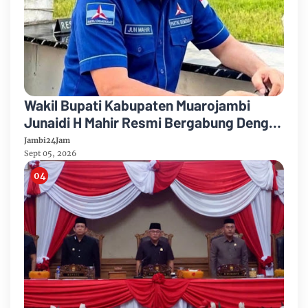
Wakil Bupati Kabupaten Muarojambi
Junaidi H Mahir Resmi Bergabung Dengan
Partai Demikrat
Jambi24Jam
Sept 05, 2026