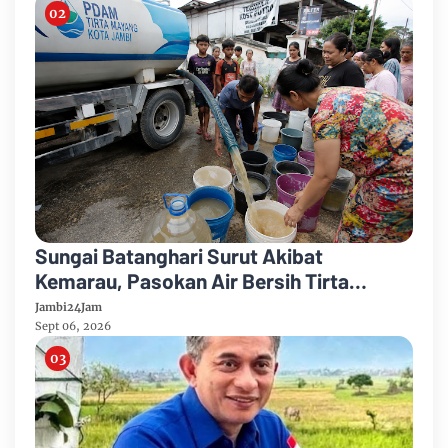
Sungai Batanghari Surut Akibat
Kemarau, Pasokan Air Bersih Tirta
Mayang Jambi Keruh
Jambi24Jam
Sept 06, 2026