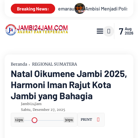
Menjadi Polisi Dimanfaatkan Oknum, Dua Anggota Polda Jambi Did
Breaking News:
7
Aug
2026
Beranda
REGIONAL SUMATERA
Natal Oikumene Jambi 2025,
Harmoni Iman Rajut Kota
Jambi yang Bahagia
Jambi24Jam
Sabtu, Desember 27, 2025
PRINT
12px
30px