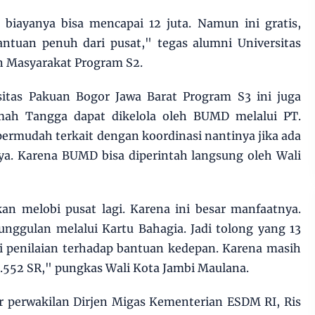
 biayanya bisa mencapai 12 juta. Namun ini gratis,
ntuan penuh dari pusat," tegas alumni Universitas
n Masyarakat Program S2.
rsitas Pakuan Bogor Jawa Barat Program S3 ini juga
ah Tangga dapat dikelola oleh BUMD melalui PT.
mpermudah terkait dengan koordinasi nantinya jika ada
ya. Karena BUMD bisa diperintah langsung oleh Wali
an melobi pusat lagi. Karena ini besar manfaatnya.
unggulan melalui Kartu Bahagia. Jadi tolong yang 13
ni penilaian terhadap bantuan kedepan. Karena masih
1.552 SR," pungkas Wali Kota Jambi Maulana.
ir perwakilan Dirjen Migas Kementerian ESDM RI, Ris