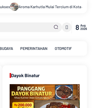
cium di Kota Jambi, Warga Diminta Waspada Hadapi Puncak Kema
8
Aug
2026
 BUDAYA
PEMERINTAHAN
OTOMOTIF
Dayok Binatur