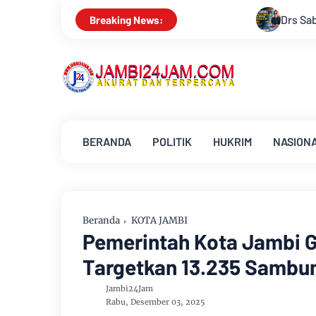
Drs Sabar Siagian, Dari Jurnalis Handal Bera
Breaking News:
BERANDA
POLITIK
HUKRIM
NASION
Beranda
KOTA JAMBI
Pemerintah Kota Jambi Ge
Targetkan 13.235 Sambu
Jambi24Jam
Rabu, Desember 03, 2025