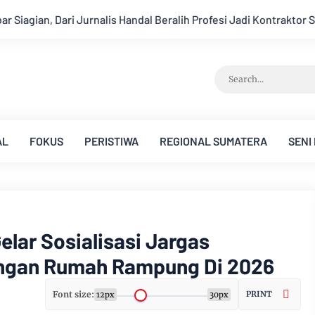
lih Profesi Jadi Kontraktor Sukses
Aroma Karhutla Mulai Ter
AL
FOKUS
PERISTIWA
REGIONAL SUMATERA
SENI
lar Sosialisasi Jargas
ngan Rumah Rampung Di 2026
Font size:
PRINT
12px
30px