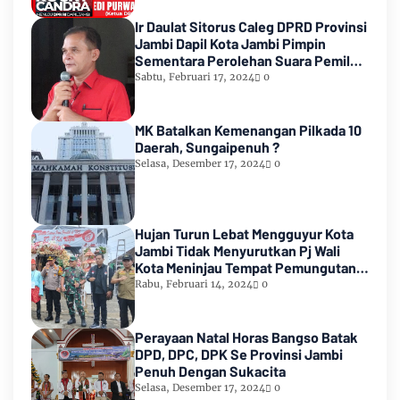
Ir Daulat Sitorus Caleg DPRD Provinsi
Jambi Dapil Kota Jambi Pimpin
Sementara Perolehan Suara Pemilu
2024
Sabtu, Februari 17, 2024
0
MK Batalkan Kemenangan Pilkada 10
Daerah, Sungaipenuh ?
Selasa, Desember 17, 2024
0
Hujan Turun Lebat Mengguyur Kota
Jambi Tidak Menyurutkan Pj Wali
Kota Meninjau Tempat Pemungutan
Suara Pemilu 2024
Rabu, Februari 14, 2024
0
Perayaan Natal Horas Bangso Batak
DPD, DPC, DPK Se Provinsi Jambi
Penuh Dengan Sukacita
Selasa, Desember 17, 2024
0