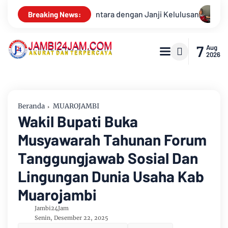
ulusan
Konsisten Alirkan Kepedulian, Sinsen Gelar Donor Da
Breaking News:
7
Aug
2026
Beranda
MUAROJAMBI
Wakil Bupati Buka
Musyawarah Tahunan Forum
Tanggungjawab Sosial Dan
Lingungan Dunia Usaha Kab
Muarojambi
Jambi24Jam
Senin, Desember 22, 2025