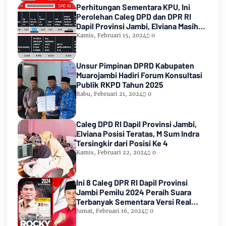
Perhitungan Sementara KPU, Ini
Perolehan Caleg DPD dan DPR RI
Dapil Provinsi Jambi, Elviana Masih
Urutan Kedua Teratas
Kamis, Februari 15, 2024
0
Unsur Pimpinan DPRD Kabupaten
Muarojambi Hadiri Forum Konsultasi
Publik RKPD Tahun 2025
Rabu, Februari 21, 2024
0
Caleg DPD RI Dapil Provinsi Jambi,
Elviana Posisi Teratas, M Sum Indra
Tersingkir dari Posisi Ke 4
Kamis, Februari 22, 2024
0
Ini 8 Caleg DPR RI Dapil Provinsi
Jambi Pemilu 2024 Peraih Suara
Terbanyak Sementara Versi Real
Count KPU RI
Jumat, Februari 16, 2024
0