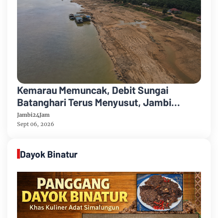
Kemarau Memuncak, Debit Sungai
Batanghari Terus Menyusut, Jambi
Hadapi Ancaman Krisis Air Bersih dan
Jambi24Jam
Karhutla
Sept 06, 2026
Dayok Binatur