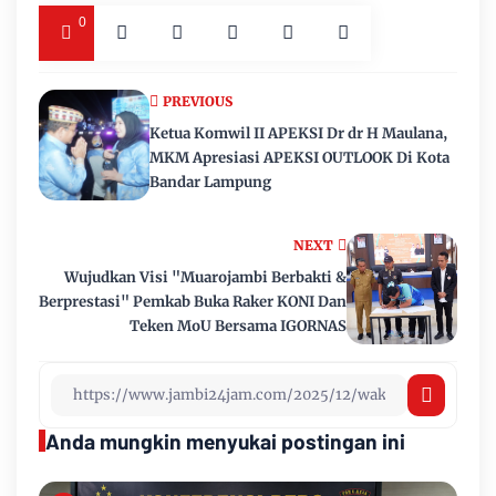
0
PREVIOUS
Ketua Komwil II APEKSI Dr dr H Maulana,
MKM Apresiasi APEKSI OUTLOOK Di Kota
Bandar Lampung
NEXT
Wujudkan Visi "Muarojambi Berbakti &
Berprestasi" Pemkab Buka Raker KONI Dan
Teken MoU Bersama IGORNAS
Anda mungkin menyukai postingan ini