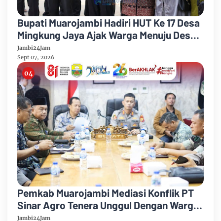
Bupati Muarojambi Hadiri HUT Ke 17 Desa
Mingkung Jaya Ajak Warga Menuju Desa
Mandiri 2026
Jambi24Jam
Sept 07, 2026
Pemkab Muarojambi Mediasi Konflik PT
Sinar Agro Tenera Unggul Dengan Warga
Sipin Teluk Duren
Jambi24Jam