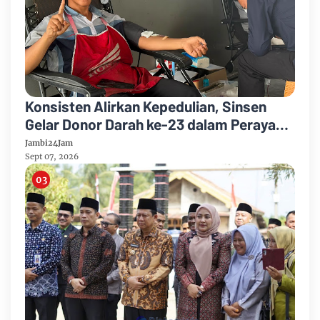
Konsisten Alirkan Kepedulian, Sinsen
Gelar Donor Darah ke-23 dalam Perayaan
Anniversary Sinsen
Jambi24Jam
Sept 07, 2026