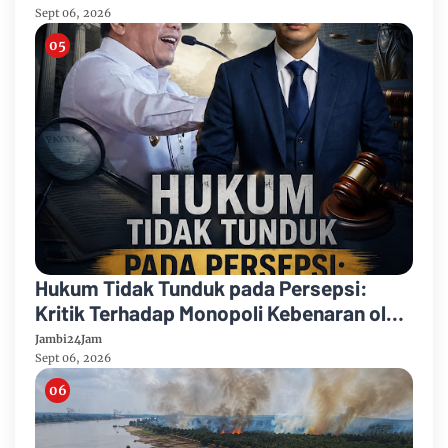
Sept 06, 2026
Hukum Tidak Tunduk pada Persepsi:
Kritik Terhadap Monopoli Kebenaran oleh
Media dan Aktivis
Jambi24Jam
Sept 06, 2026