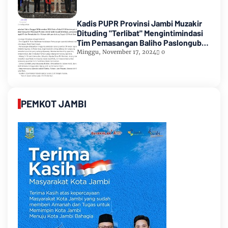
Kadis PUPR Provinsi Jambi Muzakir
Dituding "Terlibat" Mengintimindasi
Tim Pemasangan Baliho Paslongub
Romi-Sudirman
Minggu, November 17, 2024
0
PEMKOT JAMBI