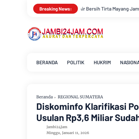
n Air Bersih Tirta Mayang Jambi Keruh
Kapolda Jambi Terima
Breaking News:
BERANDA
POLITIK
HUKRIM
NASION
Beranda
REGIONAL SUMATERA
Diskominfo Klarifikasi 
Usulan Rp3,6 Miliar Suda
Jambi24Jam
Minggu, Januari 11, 2026