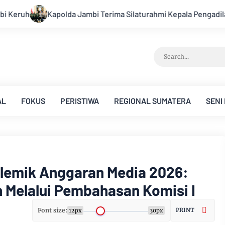
 Silaturahmi Kepala Pengadilan Tinggi Jambi Perkuat Sinergi A
AL
FOKUS
PERISTIWA
REGIONAL SUMATERA
SENI
Polemik Anggaran Media 2026:
h Melalui Pembahasan Komisi I
Font size:
PRINT
12px
30px