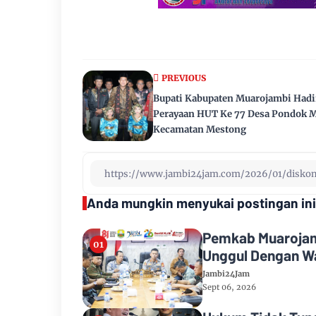
PREVIOUS
Bupati Kabupaten Muarojambi Hadi
Perayaan HUT Ke 77 Desa Pondok M
Kecamatan Mestong
Anda mungkin menyukai postingan ini
Pemkab Muarojamb
Unggul Dengan Wa
Jambi24Jam
Sept 06, 2026