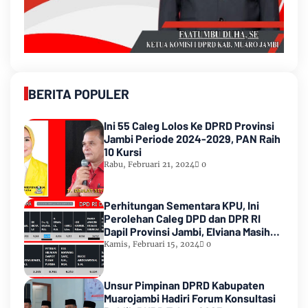
BERITA POPULER
Ini 55 Caleg Lolos Ke DPRD Provinsi
Jambi Periode 2024-2029, PAN Raih
10 Kursi
Rabu, Februari 21, 2024
0
Perhitungan Sementara KPU, Ini
Perolehan Caleg DPD dan DPR RI
Dapil Provinsi Jambi, Elviana Masih
Urutan Kedua Teratas
Kamis, Februari 15, 2024
0
Unsur Pimpinan DPRD Kabupaten
Muarojambi Hadiri Forum Konsultasi