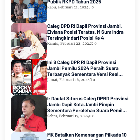
Publik RKPD Tahun 2025
Rabu, Februari 21, 2024
0
Caleg DPD RI Dapil Provinsi Jambi,
Elviana Posisi Teratas, M Sum Indra
Tersingkir dari Posisi Ke 4
Kamis, Februari 22, 2024
0
Ini 8 Caleg DPR RI Dapil Provinsi
Jambi Pemilu 2024 Peraih Suara
Terbanyak Sementara Versi Real
Count KPU RI
Jumat, Februari 16, 2024
0
Ir Daulat Sitorus Caleg DPRD Provinsi
Jambi Dapil Kota Jambi Pimpin
Sementara Perolehan Suara Pemilu
2024
Sabtu, Februari 17, 2024
0
MK Batalkan Kemenangan Pilkada 10