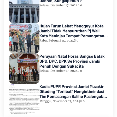
Daerah, Sungaipenuh ?
Selasa, Desember 17, 2024
0
Hujan Turun Lebat Mengguyur Kota
Jambi Tidak Menyurutkan Pj Wali
Kota Meninjau Tempat Pemungutan
Suara Pemilu 2024
Rabu, Februari 14, 2024
0
Perayaan Natal Horas Bangso Batak
DPD, DPC, DPK Se Provinsi Jambi
Penuh Dengan Sukacita
Selasa, Desember 17, 2024
0
Kadis PUPR Provinsi Jambi Muzakir
Dituding "Terlibat" Mengintimindasi
Tim Pemasangan Baliho Paslongub
Romi-Sudirman
Minggu, November 17, 2024
0