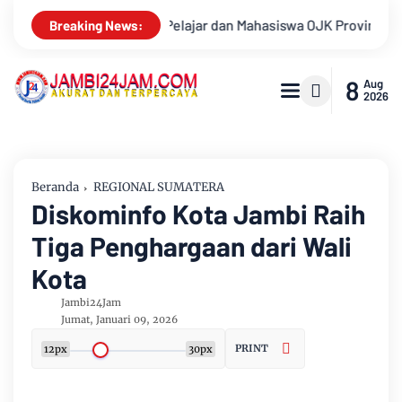
 Provinsi Jambi 2026, Unjuk Kreativitas di Taman Banjuran Buda
Breaking News:
8
Aug
2026
Beranda
REGIONAL SUMATERA
Diskominfo Kota Jambi Raih
Tiga Penghargaan dari Wali
Kota
Jambi24Jam
Jumat, Januari 09, 2026
PRINT
12px
30px