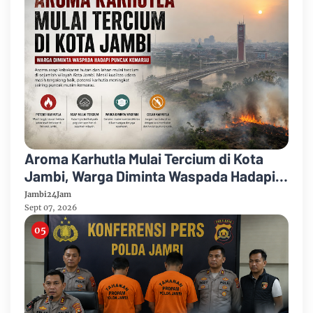
Aroma Karhutla Mulai Tercium di Kota
Jambi, Warga Diminta Waspada Hadapi
Puncak Kemarau
Jambi24Jam
Sept 07, 2026