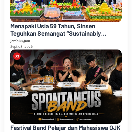
Menapaki Usia 59 Tahun, Sinsen
Teguhkan Semangat “Sustainably
Growing”
Jambi24Jam
Sept 08, 2026
Festival Band Pelajar dan Mahasiswa OJK