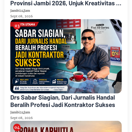
Provinsi Jambi 2026, Unjuk Kreativitas di
Taman Banjuran Budayo, Spontaneus
Jambi24Jam
Band Raih Juara 2
Sept 08, 2026
Drs Sabar Siagian, Dari Jurnalis Handal
Beralih Profesi Jadi Kontraktor Sukses
Jambi24Jam
Sept 08, 2026