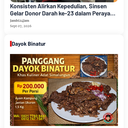
Konsisten Alirkan Kepedulian, Sinsen
Gelar Donor Darah ke-23 dalam Perayaan
Anniversary Sinsen
Jambi24Jam
Sept 07, 2026
Dayok Binatur