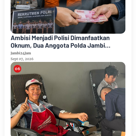
Ambisi Menjadi Polisi Dimanfaatkan
Oknum, Dua Anggota Polda Jambi
Diduga Tipu Calon Bintara dengan Janji
Jambi24Jam
Kelulusan
Sept 07, 2026