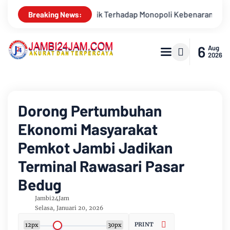
 Kebenaran oleh Media dan Aktivis
Kemarau Memuncak, Debit
Breaking News:
6
Aug
2026
Dorong Pertumbuhan
Ekonomi Masyarakat
Pemkot Jambi Jadikan
Terminal Rawasari Pasar
Bedug
Jambi24Jam
Selasa, Januari 20, 2026
PRINT
12px
30px