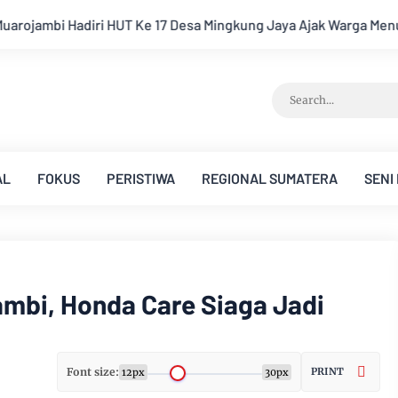
ingkung Jaya Ajak Warga Menuju Desa Mandiri 2026
Pemkab Mu
AL
FOKUS
PERISTIWA
REGIONAL SUMATERA
SENI
ambi, Honda Care Siaga Jadi
Font size:
PRINT
12px
30px