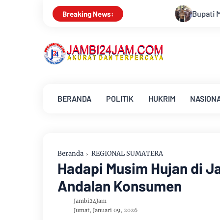
Bupati Muarojambi Hadiri HUT Ke 17 Desa M
Breaking News:
BERANDA
POLITIK
HUKRIM
NASION
Beranda
REGIONAL SUMATERA
Hadapi Musim Hujan di J
Andalan Konsumen
Jambi24Jam
Jumat, Januari 09, 2026