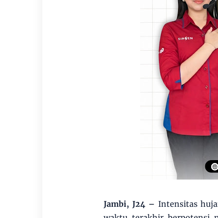
Jambi, J24 –
Intensitas huj
waktu terakhir berpotensi