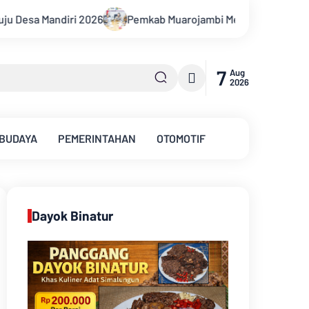
arojambi Mediasi Konflik PT Sinar Agro Tenera Unggul Dengan 
7
Aug
2026
 BUDAYA
PEMERINTAHAN
OTOMOTIF
Dayok Binatur