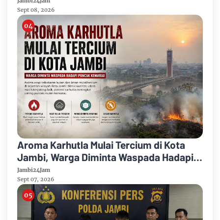
Jambi24Jam
Sept 08, 2026
Aroma Karhutla Mulai Tercium di Kota
Jambi, Warga Diminta Waspada Hadapi
Puncak Kemarau
Jambi24Jam
Sept 07, 2026