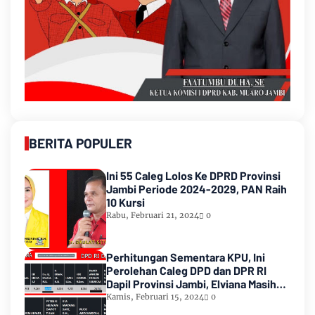
BERITA POPULER
Ini 55 Caleg Lolos Ke DPRD Provinsi
Jambi Periode 2024-2029, PAN Raih
10 Kursi
Rabu, Februari 21, 2024
0
Perhitungan Sementara KPU, Ini
Perolehan Caleg DPD dan DPR RI
Dapil Provinsi Jambi, Elviana Masih
Urutan Kedua Teratas
Kamis, Februari 15, 2024
0