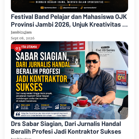
Festival Band Pelajar dan Mahasiswa OJK
Provinsi Jambi 2026, Unjuk Kreativitas di
Taman Banjuran Budayo, Spontaneus
Jambi24Jam
Band Raih Juara 2
Sept 08, 2026
Drs Sabar Siagian, Dari Jurnalis Handal
Beralih Profesi Jadi Kontraktor Sukses