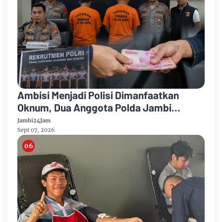
Ambisi Menjadi Polisi Dimanfaatkan
Oknum, Dua Anggota Polda Jambi
Diduga Tipu Calon Bintara dengan Janji
Jambi24Jam
Kelulusan
Sept 07, 2026