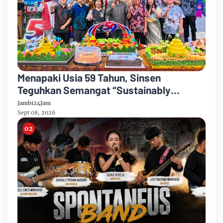
Menapaki Usia 59 Tahun, Sinsen
Teguhkan Semangat “Sustainably
Growing”
Jambi24Jam
Sept 08, 2026