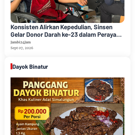
Konsisten Alirkan Kepedulian, Sinsen
Gelar Donor Darah ke-23 dalam Perayaan
Anniversary Sinsen
Jambi24Jam
Sept 07, 2026
Dayok Binatur