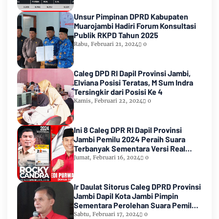
Unsur Pimpinan DPRD Kabupaten
Muarojambi Hadiri Forum Konsultasi
Publik RKPD Tahun 2025
Rabu, Februari 21, 2024
0
Caleg DPD RI Dapil Provinsi Jambi,
Elviana Posisi Teratas, M Sum Indra
Tersingkir dari Posisi Ke 4
Kamis, Februari 22, 2024
0
Ini 8 Caleg DPR RI Dapil Provinsi
Jambi Pemilu 2024 Peraih Suara
Terbanyak Sementara Versi Real
Count KPU RI
Jumat, Februari 16, 2024
0
Ir Daulat Sitorus Caleg DPRD Provinsi
Jambi Dapil Kota Jambi Pimpin
Sementara Perolehan Suara Pemilu
2024
Sabtu, Februari 17, 2024
0