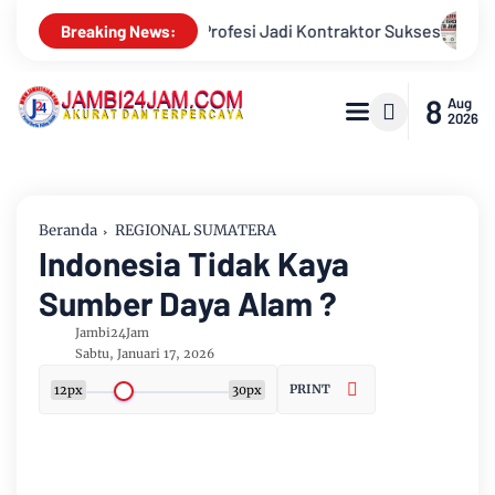
Kontraktor Sukses
Aroma Karhutla Mulai Tercium di Kota Ja
Breaking News:
8
Aug
2026
Beranda
REGIONAL SUMATERA
Indonesia Tidak Kaya
Sumber Daya Alam ?
Jambi24Jam
Sabtu, Januari 17, 2026
PRINT
12px
30px