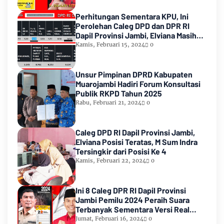
Perhitungan Sementara KPU, Ini
Perolehan Caleg DPD dan DPR RI
Dapil Provinsi Jambi, Elviana Masih
Urutan Kedua Teratas
Kamis, Februari 15, 2024
0
Unsur Pimpinan DPRD Kabupaten
Muarojambi Hadiri Forum Konsultasi
Publik RKPD Tahun 2025
Rabu, Februari 21, 2024
0
Caleg DPD RI Dapil Provinsi Jambi,
Elviana Posisi Teratas, M Sum Indra
Tersingkir dari Posisi Ke 4
Kamis, Februari 22, 2024
0
Ini 8 Caleg DPR RI Dapil Provinsi
Jambi Pemilu 2024 Peraih Suara
Terbanyak Sementara Versi Real
Count KPU RI
Jumat, Februari 16, 2024
0