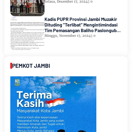
Selasa, Desember 17, 2024
0
Kadis PUPR Provinsi Jambi Muzakir
Dituding "Terlibat" Mengintimindasi
Tim Pemasangan Baliho Paslongub
Romi-Sudirman
Minggu, November 17, 2024
0
PEMKOT JAMBI