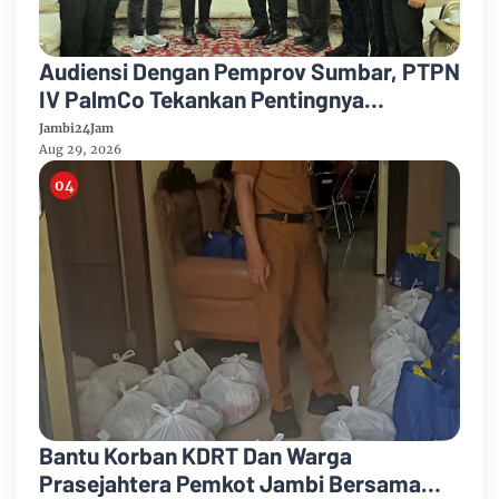
Audiensi Dengan Pemprov Sumbar, PTPN
IV PalmCo Tekankan Pentingnya
Harmonisasi Operasional Kebun
Jambi24Jam
Aug 29, 2026
Bantu Korban KDRT Dan Warga
Prasejahtera Pemkot Jambi Bersama