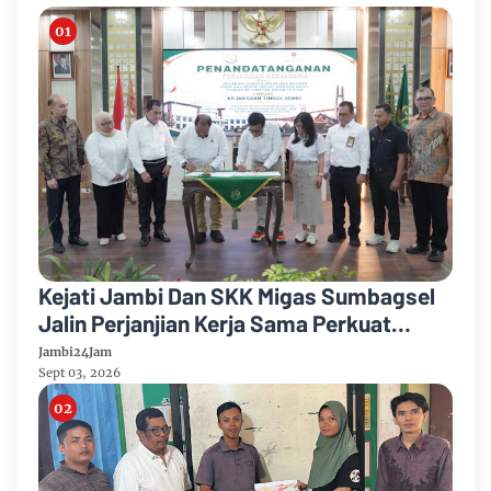
Kejati Jambi Dan SKK Migas Sumbagsel
Jalin Perjanjian Kerja Sama Perkuat
Kepastian Hukum
Jambi24Jam
Sept 03, 2026