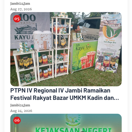
PTPN IV Regional IV Salurkan Paket
Jambi24Jam
Sembako
Aug 27, 2026
PTPN IV Regional IV Jambi Ramaikan
Festival Rakyat Bazar UMKM Kadin dan
Korem 042/Garuda Putih
Jambi24Jam
Aug 24, 2026