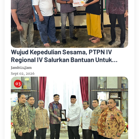
Wujud Kepedulian Sesama, PTPN IV
Regional IV Salurkan Bantuan Untuk
Pengobatan Putri Karyawan Pemanen
Jambi24Jam
Sept 02, 2026