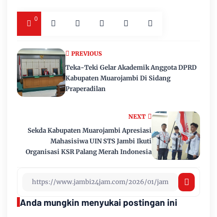
0
PREVIOUS
Teka-Teki Gelar Akademik Anggota DPRD
Kabupaten Muarojambi Di Sidang
Praperadilan
NEXT
Sekda Kabupaten Muarojambi Apresiasi
Mahasisiwa UIN STS Jambi Ikuti
Organisasi KSR Palang Merah Indonesia
Anda mungkin menyukai postingan ini