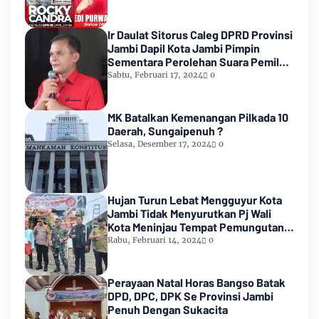
Ir Daulat Sitorus Caleg DPRD Provinsi
Jambi Dapil Kota Jambi Pimpin
Sementara Perolehan Suara Pemilu
2024
Sabtu, Februari 17, 2024
0
MK Batalkan Kemenangan Pilkada 10
Daerah, Sungaipenuh ?
Selasa, Desember 17, 2024
0
Hujan Turun Lebat Mengguyur Kota
Jambi Tidak Menyurutkan Pj Wali
Kota Meninjau Tempat Pemungutan
Suara Pemilu 2024
Rabu, Februari 14, 2024
0
Perayaan Natal Horas Bangso Batak
DPD, DPC, DPK Se Provinsi Jambi
Penuh Dengan Sukacita