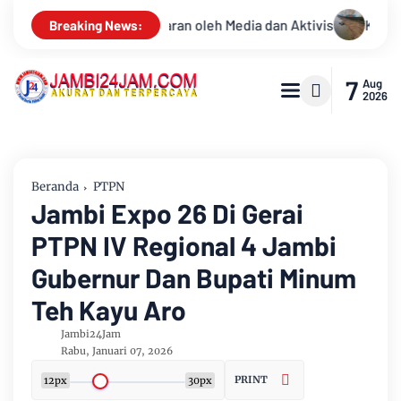
ktivis
Kemarau Memuncak, Debit Sungai Batanghari Terus Me
Breaking News:
7
Aug
2026
Beranda
PTPN
Jambi Expo 26 Di Gerai
PTPN IV Regional 4 Jambi
Gubernur Dan Bupati Minum
Teh Kayu Aro
Jambi24Jam
Rabu, Januari 07, 2026
PRINT
12px
30px