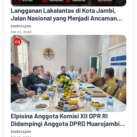
Langganan Lakalantas di Kota Jambi,
Jalan Nasional yang Menjadi Ancaman
Warga, Pemprov Jambi Tak Miliki Solusi
Jambi24Jam
Jun 21, 2026
Elpisina Anggota Komisi XII DPR RI
Didampingi Anggota DPRD Muarojambi
Kunjungi DLH Muarojambi
Jambi24Jam