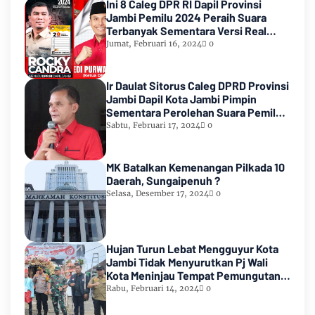
Ini 8 Caleg DPR RI Dapil Provinsi
Jambi Pemilu 2024 Peraih Suara
Terbanyak Sementara Versi Real
Count KPU RI
Jumat, Februari 16, 2024
0
Ir Daulat Sitorus Caleg DPRD Provinsi
Jambi Dapil Kota Jambi Pimpin
Sementara Perolehan Suara Pemilu
2024
Sabtu, Februari 17, 2024
0
MK Batalkan Kemenangan Pilkada 10
Daerah, Sungaipenuh ?
Selasa, Desember 17, 2024
0
Hujan Turun Lebat Mengguyur Kota
Jambi Tidak Menyurutkan Pj Wali
Kota Meninjau Tempat Pemungutan
Suara Pemilu 2024
Rabu, Februari 14, 2024
0