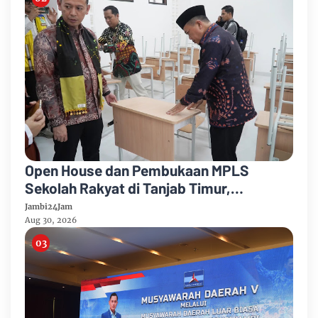
Open House dan Pembukaan MPLS
Sekolah Rakyat di Tanjab Timur,
Tekankan Pendidikan Inklusif dan
Jambi24Jam
Berbasis Komunitas
Aug 30, 2026