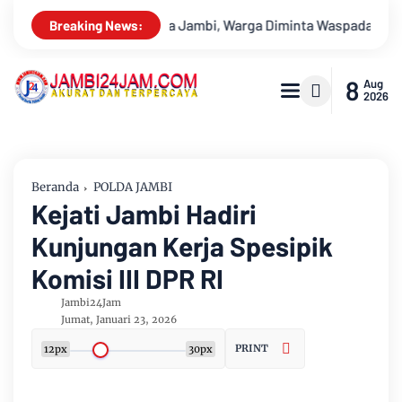
rga Diminta Waspada Hadapi Puncak Kemarau
Ambisi Menjadi 
Breaking News:
8
Aug
2026
Beranda
POLDA JAMBI
Kejati Jambi Hadiri
Kunjungan Kerja Spesipik
Komisi III DPR RI
Jambi24Jam
Jumat, Januari 23, 2026
PRINT
12px
30px