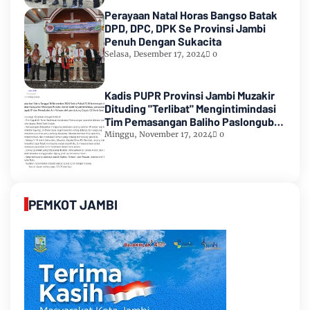
Perayaan Natal Horas Bangso Batak
DPD, DPC, DPK Se Provinsi Jambi
Penuh Dengan Sukacita
Selasa, Desember 17, 2024
0
Kadis PUPR Provinsi Jambi Muzakir
Dituding "Terlibat" Mengintimindasi
Tim Pemasangan Baliho Paslongub
Romi-Sudirman
Minggu, November 17, 2024
0
PEMKOT JAMBI