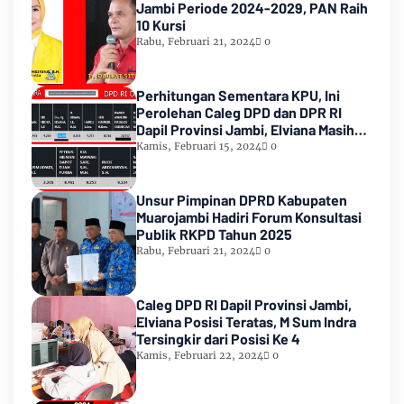
Jambi Periode 2024-2029, PAN Raih
10 Kursi
Rabu, Februari 21, 2024
0
Perhitungan Sementara KPU, Ini
Perolehan Caleg DPD dan DPR RI
Dapil Provinsi Jambi, Elviana Masih
Urutan Kedua Teratas
Kamis, Februari 15, 2024
0
Unsur Pimpinan DPRD Kabupaten
Muarojambi Hadiri Forum Konsultasi
Publik RKPD Tahun 2025
Rabu, Februari 21, 2024
0
Caleg DPD RI Dapil Provinsi Jambi,
Elviana Posisi Teratas, M Sum Indra
Tersingkir dari Posisi Ke 4
Kamis, Februari 22, 2024
0