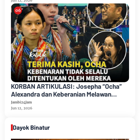
Jun 12, 2026
KORBAN ARTIKULASI: Josepha “Ocha”
Alexandra dan Keberanian Melawan
Ketidakadilan di Panggung Nasional
Jambi24Jam
Jun 12, 2026
Dayok Binatur