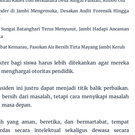
antan Kades Dan Bendahara Desa Sungai Pandan, Rimbo Ulu
nder di Jambi Mengemuka, Desakan Audit Forensik Hingga
t
Sungai Batanghari Terus Menyusut, Jambi Hadapi Ancaman
la
ibat Kemarau, Pasokan Air Bersih Tirta Mayang Jambi Keruh
akter bagi siswa harus lebih ditekankan agar mereka
menghargai otoritas pendidik.
nsiden ini justru dapat menjadi titik balik perbaikan.
 bersih dari masalah, tetapi cara menyikapi masalah
h masa depan.
h yang aman, beretika, dan bermartabat, tempat
rdas secara intelektual sekaligus dewasa secara