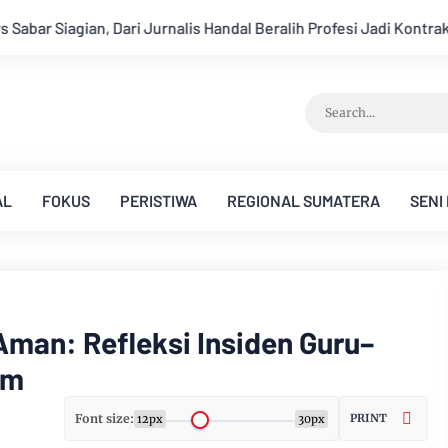
Beralih Profesi Jadi Kontraktor Sukses
Aroma Karhutla Mulai
AL
FOKUS
PERISTIWA
REGIONAL SUMATERA
SENI
Aman: Refleksi Insiden Guru–
im
Font size:
PRINT
12px
30px