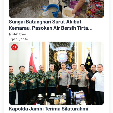
Sungai Batanghari Surut Akibat
Kemarau, Pasokan Air Bersih Tirta
Mayang Jambi Keruh
Jambi24Jam
Sept 06, 2026
Kapolda Jambi Terima Silaturahmi