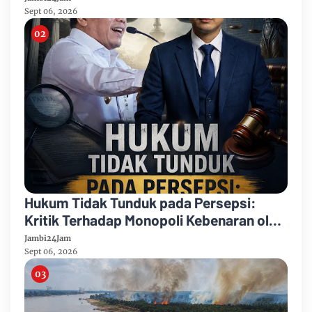
Sept 06, 2026
Hukum Tidak Tunduk pada Persepsi:
Kritik Terhadap Monopoli Kebenaran oleh
Media dan Aktivis
Jambi24Jam
Sept 06, 2026