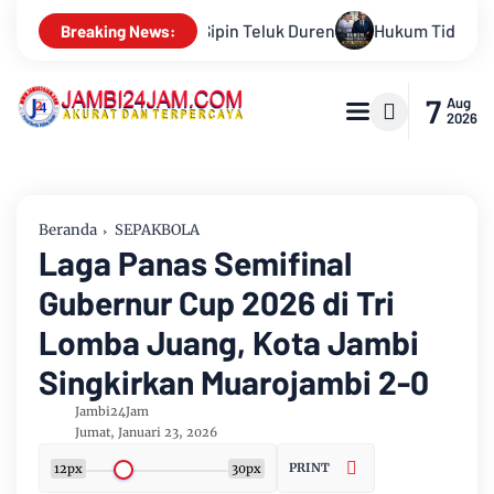
Hukum Tidak Tunduk pada Persepsi: Kritik Terhadap Monopoli 
Breaking News:
7
Aug
2026
Beranda
SEPAKBOLA
Laga Panas Semifinal
Gubernur Cup 2026 di Tri
Lomba Juang, Kota Jambi
Singkirkan Muarojambi 2-0
Jambi24Jam
Jumat, Januari 23, 2026
PRINT
12px
30px