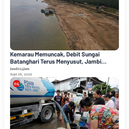
Kemarau Memuncak, Debit Sungai
Batanghari Terus Menyusut, Jambi
Hadapi Ancaman Krisis Air Bersih dan
Jambi24Jam
Karhutla
Sept 06, 2026