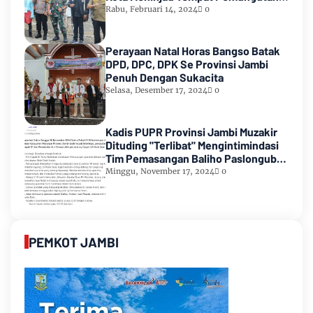
Suara Pemilu 2024
Rabu, Februari 14, 2024
0
Perayaan Natal Horas Bangso Batak
DPD, DPC, DPK Se Provinsi Jambi
Penuh Dengan Sukacita
Selasa, Desember 17, 2024
0
Kadis PUPR Provinsi Jambi Muzakir
Dituding "Terlibat" Mengintimindasi
Tim Pemasangan Baliho Paslongub
Romi-Sudirman
Minggu, November 17, 2024
0
PEMKOT JAMBI