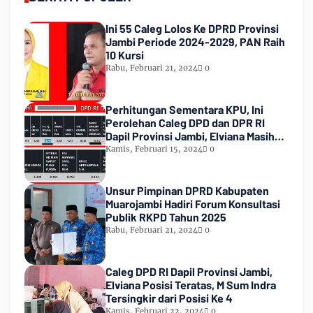
Ini 55 Caleg Lolos Ke DPRD Provinsi
Jambi Periode 2024-2029, PAN Raih
10 Kursi
Rabu, Februari 21, 2024
0
Perhitungan Sementara KPU, Ini
Perolehan Caleg DPD dan DPR RI
Dapil Provinsi Jambi, Elviana Masih
Urutan Kedua Teratas
Kamis, Februari 15, 2024
0
Unsur Pimpinan DPRD Kabupaten
Muarojambi Hadiri Forum Konsultasi
Publik RKPD Tahun 2025
Rabu, Februari 21, 2024
0
Caleg DPD RI Dapil Provinsi Jambi,
Elviana Posisi Teratas, M Sum Indra
Tersingkir dari Posisi Ke 4
Kamis, Februari 22, 2024
0