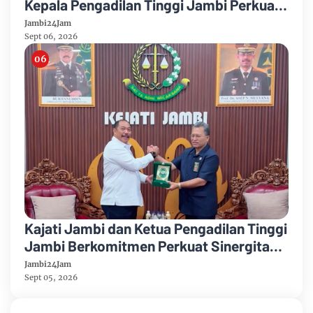
Kepala Pengadilan Tinggi Jambi Perkuat
Sinergi Antar Lembaga
Jambi24Jam
Sept 06, 2026
Kajati Jambi dan Ketua Pengadilan Tinggi
Jambi Berkomitmen Perkuat Sinergitas
Penegakan Hukum
Jambi24Jam
Sept 05, 2026