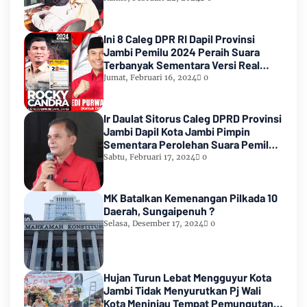
Ini 8 Caleg DPR RI Dapil Provinsi
Jambi Pemilu 2024 Peraih Suara
Terbanyak Sementara Versi Real
Count KPU RI
Jumat, Februari 16, 2024
0
Ir Daulat Sitorus Caleg DPRD Provinsi
Jambi Dapil Kota Jambi Pimpin
Sementara Perolehan Suara Pemilu
2024
Sabtu, Februari 17, 2024
0
MK Batalkan Kemenangan Pilkada 10
Daerah, Sungaipenuh ?
Selasa, Desember 17, 2024
0
Hujan Turun Lebat Mengguyur Kota
Jambi Tidak Menyurutkan Pj Wali
Kota Meninjau Tempat Pemungutan