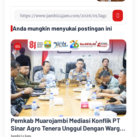
Anda mungkin menyukai postingan ini
Pemkab Muarojambi Mediasi Konflik PT
Sinar Agro Tenera Unggul Dengan Warga
Sipin Teluk Duren
Jambi24Jam