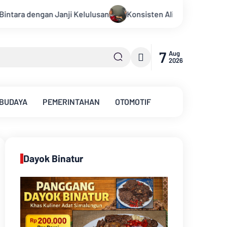
nsisten Alirkan Kepedulian, Sinsen Gelar Donor Darah ke-23 dal
7
Aug
2026
 BUDAYA
PEMERINTAHAN
OTOMOTIF
Dayok Binatur