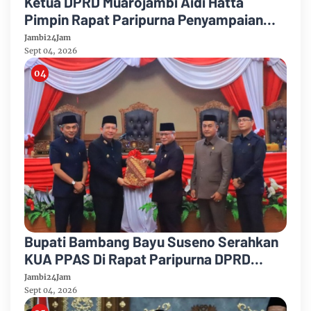
Ketua DPRD Muarojambi Aidi Hatta
Pimpin Rapat Paripurna Penyampaian
Rancangan Perubahan KUA-PPAS Tahun
Jambi24Jam
Anggaran 2026
Sept 04, 2026
Bupati Bambang Bayu Suseno Serahkan
KUA PPAS Di Rapat Paripurna DPRD
Muarojambi
Jambi24Jam
Sept 04, 2026