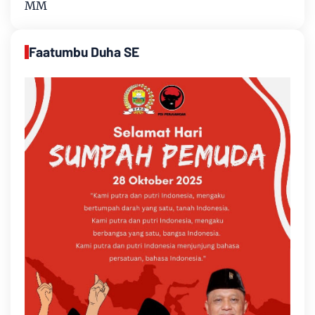
MM
Faatumbu Duha SE