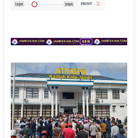
PRINT
12px
30px