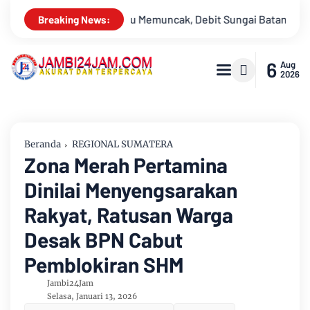
gai Batanghari Terus Menyusut, Jambi Hadapi Ancaman Krisis Ai
Breaking News:
6
Aug
2026
Beranda
REGIONAL SUMATERA
Zona Merah Pertamina
Dinilai Menyengsarakan
Rakyat, Ratusan Warga
Desak BPN Cabut
Pemblokiran SHM
Jambi24Jam
Selasa, Januari 13, 2026