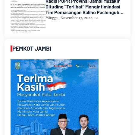
Kadis PUPR Provinsi Jambi Muzakir
Dituding "Terlibat" Mengintimindasi
Tim Pemasangan Baliho Paslongub
Romi-Sudirman
Minggu, November 17, 2024
0
PEMKOT JAMBI