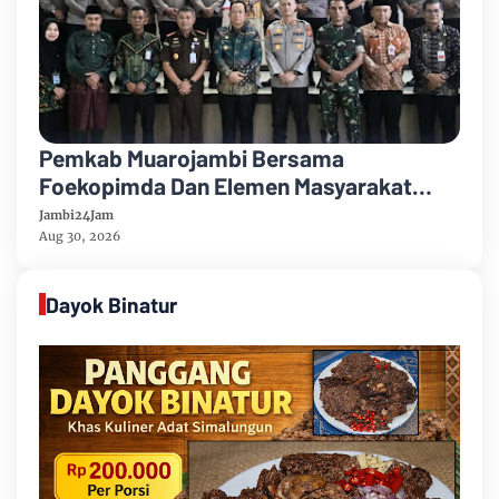
Pemkab Muarojambi Bersama
Foekopimda Dan Elemen Masyarakat
Menyatakan Sikap Dengan Tegas Tolak
Jambi24Jam
Keberadaan Geng Motor
Aug 30, 2026
Dayok Binatur