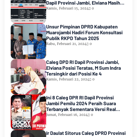
Dapil Provinsi Jambi, Elviana Masih
Urutan Kedua Teratas
Kamis, Februari 15, 2024
0
Unsur Pimpinan DPRD Kabupaten
Muarojambi Hadiri Forum Konsultasi
Publik RKPD Tahun 2025
Rabu, Februari 21, 2024
0
Caleg DPD RI Dapil Provinsi Jambi,
Elviana Posisi Teratas, M Sum Indra
Tersingkir dari Posisi Ke 4
Kamis, Februari 22, 2024
0
Ini 8 Caleg DPR RI Dapil Provinsi
Jambi Pemilu 2024 Peraih Suara
Terbanyak Sementara Versi Real
Count KPU RI
Jumat, Februari 16, 2024
0
Ir Daulat Sitorus Caleg DPRD Provinsi