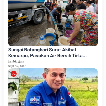
Sungai Batanghari Surut Akibat
Kemarau, Pasokan Air Bersih Tirta
Mayang Jambi Keruh
Jambi24Jam
Sept 06, 2026