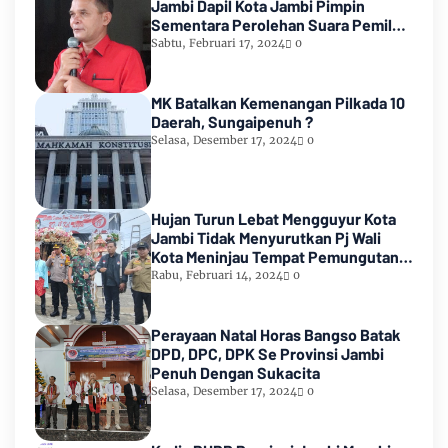
Jambi Dapil Kota Jambi Pimpin
Sementara Perolehan Suara Pemilu
2024
Sabtu, Februari 17, 2024
0
MK Batalkan Kemenangan Pilkada 10
Daerah, Sungaipenuh ?
Selasa, Desember 17, 2024
0
Hujan Turun Lebat Mengguyur Kota
Jambi Tidak Menyurutkan Pj Wali
Kota Meninjau Tempat Pemungutan
Suara Pemilu 2024
Rabu, Februari 14, 2024
0
Perayaan Natal Horas Bangso Batak
DPD, DPC, DPK Se Provinsi Jambi
Penuh Dengan Sukacita
Selasa, Desember 17, 2024
0