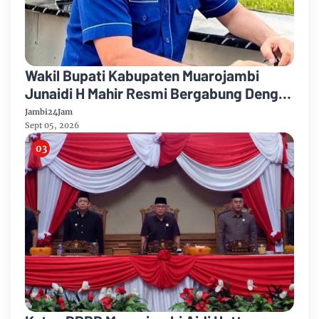
Wakil Bupati Kabupaten Muarojambi
Junaidi H Mahir Resmi Bergabung Dengan
Partai Demikrat
Jambi24Jam
Sept 05, 2026