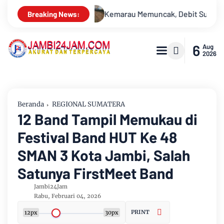
Debit Sungai Batanghari Terus Menyusut, Jambi Hadapi Ancaman
Breaking News:
6
Aug
2026
Beranda
REGIONAL SUMATERA
12 Band Tampil Memukau di
Festival Band HUT Ke 48
SMAN 3 Kota Jambi, Salah
Satunya FirstMeet Band
Jambi24Jam
Rabu, Februari 04, 2026
PRINT
12px
30px