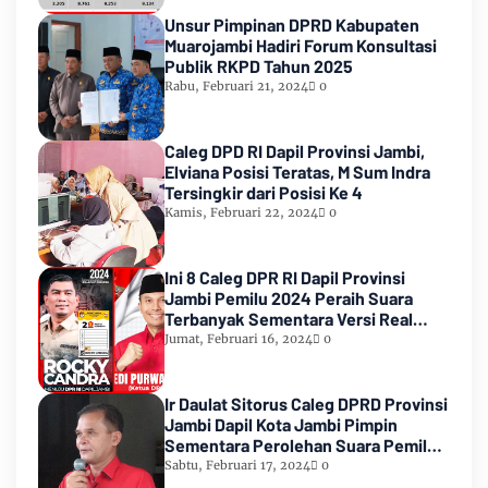
Unsur Pimpinan DPRD Kabupaten
Muarojambi Hadiri Forum Konsultasi
Publik RKPD Tahun 2025
Rabu, Februari 21, 2024
0
Caleg DPD RI Dapil Provinsi Jambi,
Elviana Posisi Teratas, M Sum Indra
Tersingkir dari Posisi Ke 4
Kamis, Februari 22, 2024
0
Ini 8 Caleg DPR RI Dapil Provinsi
Jambi Pemilu 2024 Peraih Suara
Terbanyak Sementara Versi Real
Count KPU RI
Jumat, Februari 16, 2024
0
Ir Daulat Sitorus Caleg DPRD Provinsi
Jambi Dapil Kota Jambi Pimpin
Sementara Perolehan Suara Pemilu
2024
Sabtu, Februari 17, 2024
0