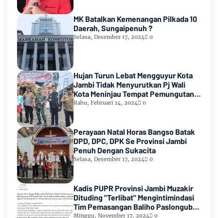
MK Batalkan Kemenangan Pilkada 10
Daerah, Sungaipenuh ?
Selasa, Desember 17, 2024
0
Hujan Turun Lebat Mengguyur Kota
Jambi Tidak Menyurutkan Pj Wali
Kota Meninjau Tempat Pemungutan
Suara Pemilu 2024
Rabu, Februari 14, 2024
0
Perayaan Natal Horas Bangso Batak
DPD, DPC, DPK Se Provinsi Jambi
Penuh Dengan Sukacita
Selasa, Desember 17, 2024
0
Kadis PUPR Provinsi Jambi Muzakir
Dituding "Terlibat" Mengintimindasi
Tim Pemasangan Baliho Paslongub
Romi-Sudirman
Minggu, November 17, 2024
0