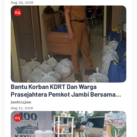
Aug 29, 2026
Bantu Korban KDRT Dan Warga
Prasejahtera Pemkot Jambi Bersama
PTPN IV Regional IV Salurkan Paket
Jambi24Jam
Sembako
Aug 27, 2026