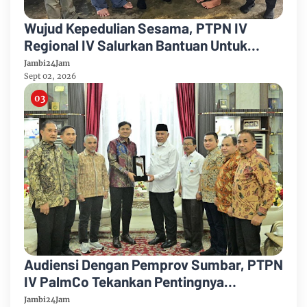
Wujud Kepedulian Sesama, PTPN IV
Regional IV Salurkan Bantuan Untuk
Pengobatan Putri Karyawan Pemanen
Jambi24Jam
Sept 02, 2026
Audiensi Dengan Pemprov Sumbar, PTPN
IV PalmCo Tekankan Pentingnya
Harmonisasi Operasional Kebun
Jambi24Jam