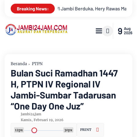
Rawas Mantan Sekretaris PWI Jambi Tutup Usia
Menapaki Us
Breaking News:
9
Aug
2026
Beranda
PTPN
Bulan Suci Ramadhan 1447
H, PTPN IV Regional IV
Jambi-Sumbar Tadarusan
“One Day One Juz”
Jambi24Jam
Kamis, Februari 19, 2026
PRINT
12px
30px