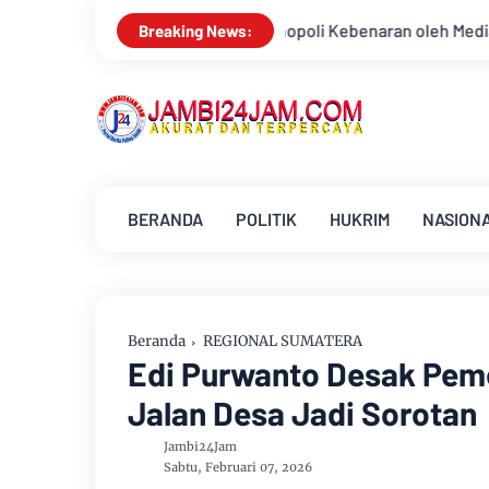
p Monopoli Kebenaran oleh Media dan Aktivis
Kemarau Memun
Breaking News:
BERANDA
POLITIK
HUKRIM
NASION
Beranda
REGIONAL SUMATERA
Edi Purwanto Desak Peme
Jalan Desa Jadi Sorotan
Jambi24Jam
Sabtu, Februari 07, 2026