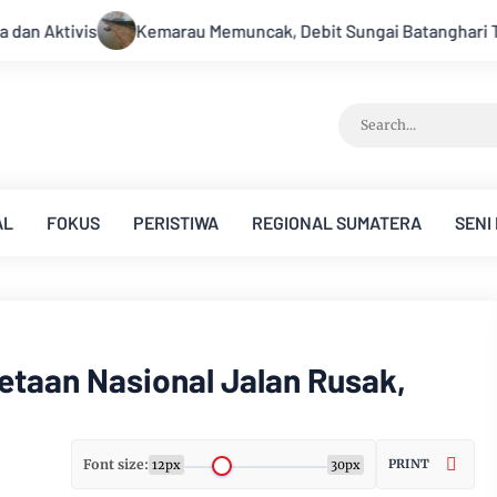
cak, Debit Sungai Batanghari Terus Menyusut, Jambi Hadapi Anc
AL
FOKUS
PERISTIWA
REGIONAL SUMATERA
SENI
taan Nasional Jalan Rusak,
Font size:
PRINT
12px
30px