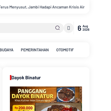
aman Krisis Air Bersih dan Karhutla
Sungai Batanghari Sur
6
Aug
2026
 BUDAYA
PEMERINTAHAN
OTOMOTIF
Dayok Binatur