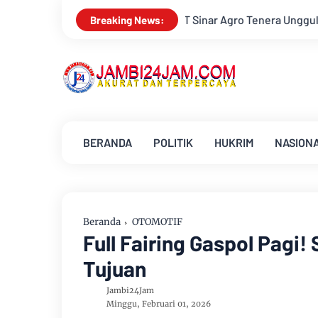
nar Agro Tenera Unggul Dengan Warga Sipin Teluk Duren
Huk
Breaking News:
BERANDA
POLITIK
HUKRIM
NASION
Beranda
OTOMOTIF
Full Fairing Gaspol Pag
Tujuan
Jambi24Jam
Minggu, Februari 01, 2026