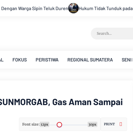
um Tidak Tunduk pada Persepsi: Kritik Terhadap Monopoli Keben
AL
FOKUS
PERISTIWA
REGIONAL SUMATERA
SENI
i! SUNMORGAB, Gas Aman Sampai
Font size:
PRINT
12px
30px