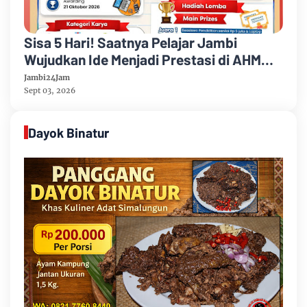
Sisa 5 Hari! Saatnya Pelajar Jambi
Wujudkan Ide Menjadi Prestasi di AHM
Best Student 2026
Jambi24Jam
Sept 03, 2026
Dayok Binatur