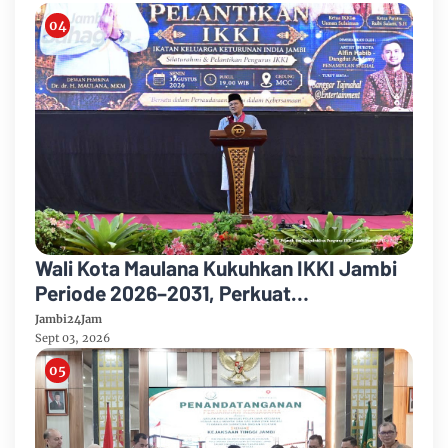
Wali Kota Maulana Kukuhkan IKKI Jambi
Periode 2026–2031, Perkuat
Persaudaraan dan Kolaborasi dalam
Jambi24Jam
Keberagaman
Sept 03, 2026