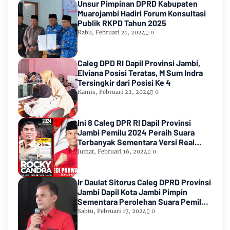
Unsur Pimpinan DPRD Kabupaten
Muarojambi Hadiri Forum Konsultasi
Publik RKPD Tahun 2025
Rabu, Februari 21, 2024
0
Caleg DPD RI Dapil Provinsi Jambi,
Elviana Posisi Teratas, M Sum Indra
Tersingkir dari Posisi Ke 4
Kamis, Februari 22, 2024
0
Ini 8 Caleg DPR RI Dapil Provinsi
Jambi Pemilu 2024 Peraih Suara
Terbanyak Sementara Versi Real
Count KPU RI
Jumat, Februari 16, 2024
0
Ir Daulat Sitorus Caleg DPRD Provinsi
Jambi Dapil Kota Jambi Pimpin
Sementara Perolehan Suara Pemilu
2024
Sabtu, Februari 17, 2024
0