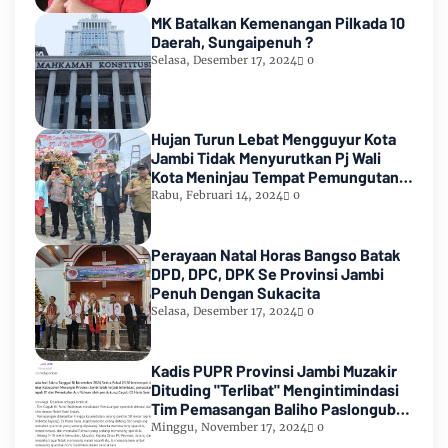
MK Batalkan Kemenangan Pilkada 10
Daerah, Sungaipenuh ?
Selasa, Desember 17, 2024
0
Hujan Turun Lebat Mengguyur Kota
Jambi Tidak Menyurutkan Pj Wali
Kota Meninjau Tempat Pemungutan
Suara Pemilu 2024
Rabu, Februari 14, 2024
0
Perayaan Natal Horas Bangso Batak
DPD, DPC, DPK Se Provinsi Jambi
Penuh Dengan Sukacita
Selasa, Desember 17, 2024
0
Kadis PUPR Provinsi Jambi Muzakir
Dituding "Terlibat" Mengintimindasi
Tim Pemasangan Baliho Paslongub
Romi-Sudirman
Minggu, November 17, 2024
0