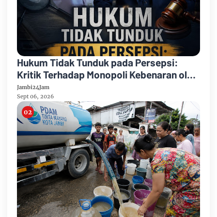
Hukum Tidak Tunduk pada Persepsi:
Kritik Terhadap Monopoli Kebenaran oleh
Media dan Aktivis
Jambi24Jam
Sept 06, 2026