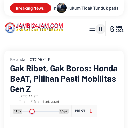
uk pada Persepsi: Kritik Terhadap Monopoli Kebenaran oleh Med
Breaking News:
6
Aug
2026
Beranda
OTOMOTIF
Gak Ribet, Gak Boros: Honda
BeAT, Pilihan Pasti Mobilitas
Gen Z
Jambi24Jam
Jumat, Februari 06, 2026
PRINT
12px
30px