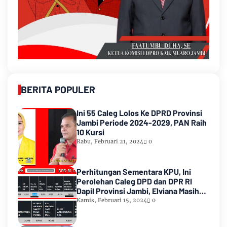
BERITA POPULER
Ini 55 Caleg Lolos Ke DPRD Provinsi
Jambi Periode 2024-2029, PAN Raih
10 Kursi
Rabu, Februari 21, 2024
0
Perhitungan Sementara KPU, Ini
Perolehan Caleg DPD dan DPR RI
Dapil Provinsi Jambi, Elviana Masih
Urutan Kedua Teratas
Kamis, Februari 15, 2024
0