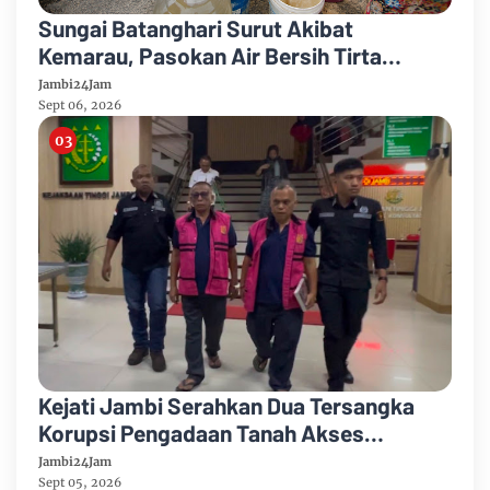
Sungai Batanghari Surut Akibat
Kemarau, Pasokan Air Bersih Tirta
Mayang Jambi Keruh
Jambi24Jam
Sept 06, 2026
Kejati Jambi Serahkan Dua Tersangka
Korupsi Pengadaan Tanah Akses
Pelabuhan Ujung Jabung Ke Penuntut
Jambi24Jam
Umum
Sept 05, 2026