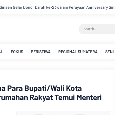
Anniversary Sinsen
Bupati Muarojambi Hadiri HUT Ke 17 Des
AL
FOKUS
PERISTIWA
REGIONAL SUMATERA
SENI
ma Para Bupati/Wali Kota
rumahan Rakyat Temui Menteri