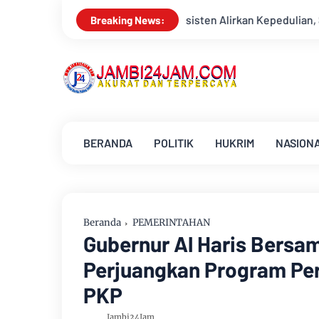
kan Kepedulian, Sinsen Gelar Donor Darah ke-23 dalam Perayaan 
Breaking News:
BERANDA
POLITIK
HUKRIM
NASION
Beranda
PEMERINTAHAN
Gubernur Al Haris Bersa
Perjuangkan Program Pe
PKP
Jambi24Jam