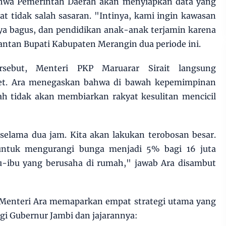
hwa Pemerintah Daerah akan menyiapkan data yang
at tidak salah sasaran. "Intinya, kami ingin kawasan
nya bagus, dan pendidikan anak-anak terjamin karena
tan Bupati Kabupaten Merangin dua periode ini.
rsebut, Menteri PKP Maruarar Sirait langsung
et. Ara menegaskan bahwa di bawah kepemimpinan
ah tidak akan membiarkan rakyat kesulitan mencicil
 selama dua jam. Kita akan lakukan terobosan besar.
untuk mengurangi bunga menjadi 5% bagi 16 juta
u-ibu yang berusaha di rumah," jawab Ara disambut
Menteri Ara memaparkan empat strategi utama yang
gi Gubernur Jambi dan jajarannya: