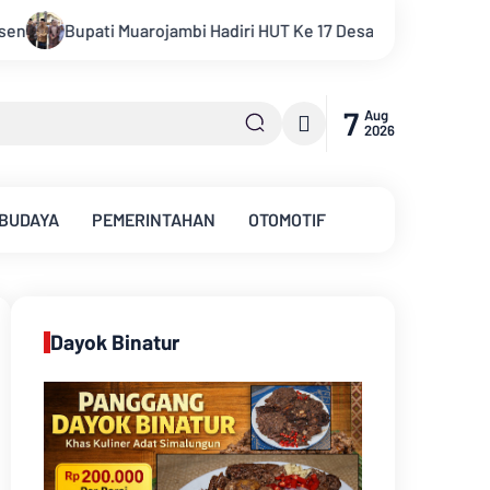
a Mingkung Jaya Ajak Warga Menuju Desa Mandiri 2026
Pemka
7
Aug
2026
 BUDAYA
PEMERINTAHAN
OTOMOTIF
Dayok Binatur