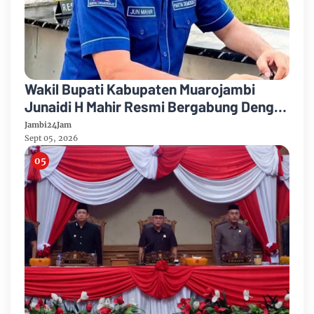
Wakil Bupati Kabupaten Muarojambi
Junaidi H Mahir Resmi Bergabung Dengan
Partai Demikrat
Jambi24Jam
Sept 05, 2026