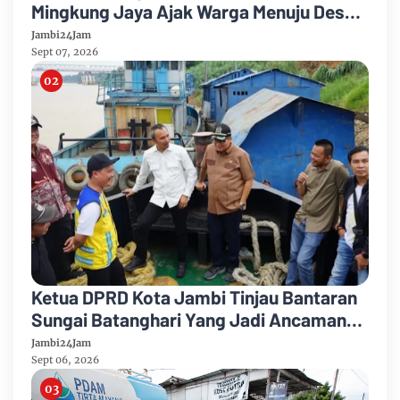
Mingkung Jaya Ajak Warga Menuju Desa
Mandiri 2026
Jambi24Jam
Sept 07, 2026
Ketua DPRD Kota Jambi Tinjau Bantaran
Sungai Batanghari Yang Jadi Ancaman
Abrasi
Jambi24Jam
Sept 06, 2026