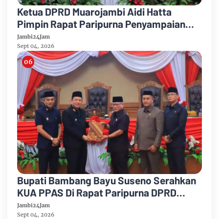
Ketua DPRD Muarojambi Aidi Hatta
Pimpin Rapat Paripurna Penyampaian
Rancangan Perubahan KUA-PPAS Tahun
Jambi24Jam
Anggaran 2026
Sept 04, 2026
Bupati Bambang Bayu Suseno Serahkan
KUA PPAS Di Rapat Paripurna DPRD
Muarojambi
Jambi24Jam
Sept 04, 2026