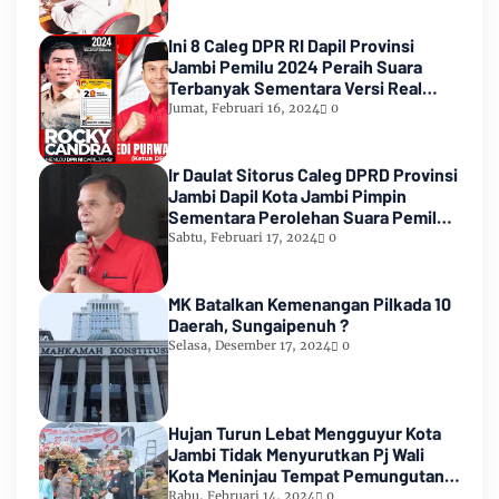
Ini 8 Caleg DPR RI Dapil Provinsi
Jambi Pemilu 2024 Peraih Suara
Terbanyak Sementara Versi Real
Count KPU RI
Jumat, Februari 16, 2024
0
Ir Daulat Sitorus Caleg DPRD Provinsi
Jambi Dapil Kota Jambi Pimpin
Sementara Perolehan Suara Pemilu
2024
Sabtu, Februari 17, 2024
0
MK Batalkan Kemenangan Pilkada 10
Daerah, Sungaipenuh ?
Selasa, Desember 17, 2024
0
Hujan Turun Lebat Mengguyur Kota
Jambi Tidak Menyurutkan Pj Wali
Kota Meninjau Tempat Pemungutan
Suara Pemilu 2024
Rabu, Februari 14, 2024
0