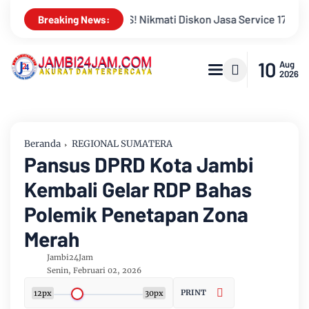
7% Selama Agustus
Merah Putih Berkibar UMKM Binaan Hingga
Breaking News:
10
Aug
2026
Beranda
REGIONAL SUMATERA
Pansus DPRD Kota Jambi
Kembali Gelar RDP Bahas
Polemik Penetapan Zona
Merah
Jambi24Jam
Senin, Februari 02, 2026
PRINT
12px
30px