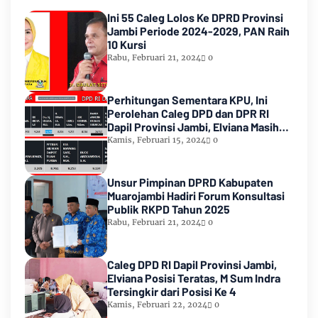
Ini 55 Caleg Lolos Ke DPRD Provinsi
Jambi Periode 2024-2029, PAN Raih
10 Kursi
Rabu, Februari 21, 2024
0
Perhitungan Sementara KPU, Ini
Perolehan Caleg DPD dan DPR RI
Dapil Provinsi Jambi, Elviana Masih
Urutan Kedua Teratas
Kamis, Februari 15, 2024
0
Unsur Pimpinan DPRD Kabupaten
Muarojambi Hadiri Forum Konsultasi
Publik RKPD Tahun 2025
Rabu, Februari 21, 2024
0
Caleg DPD RI Dapil Provinsi Jambi,
Elviana Posisi Teratas, M Sum Indra
Tersingkir dari Posisi Ke 4
Kamis, Februari 22, 2024
0