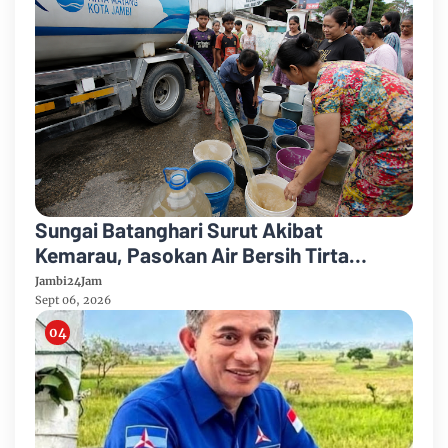
Sungai Batanghari Surut Akibat
Kemarau, Pasokan Air Bersih Tirta
Mayang Jambi Keruh
Jambi24Jam
Sept 06, 2026