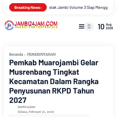
p Menggebrak! Menampilkan Marsada Band dan Siantar Rap Foun
Breaking News:
10
Aug
2026
Beranda
PEMERINTAHAN
Pemkab Muarojambi Gelar
Musrenbang Tingkat
Kecamatan Dalam Rangka
Penyusunan RKPD Tahun
2027
Jambi24Jam
Selasa, Februari 10, 2026