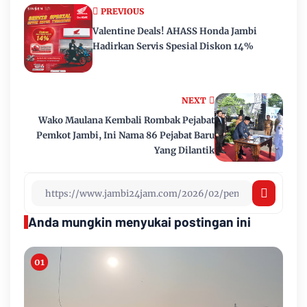
PREVIOUS
Valentine Deals! AHASS Honda Jambi
Hadirkan Servis Spesial Diskon 14%
NEXT
Wako Maulana Kembali Rombak Pejabat
Pemkot Jambi, Ini Nama 86 Pejabat Baru
Yang Dilantik
Anda mungkin menyukai postingan ini