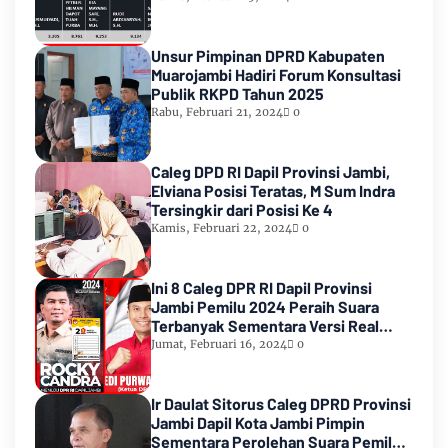
Unsur Pimpinan DPRD Kabupaten
Muarojambi Hadiri Forum Konsultasi
Publik RKPD Tahun 2025
Rabu, Februari 21, 2024
0
Caleg DPD RI Dapil Provinsi Jambi,
Elviana Posisi Teratas, M Sum Indra
Tersingkir dari Posisi Ke 4
Kamis, Februari 22, 2024
0
Ini 8 Caleg DPR RI Dapil Provinsi
Jambi Pemilu 2024 Peraih Suara
Terbanyak Sementara Versi Real
Count KPU RI
Jumat, Februari 16, 2024
0
Ir Daulat Sitorus Caleg DPRD Provinsi
Jambi Dapil Kota Jambi Pimpin
Sementara Perolehan Suara Pemilu