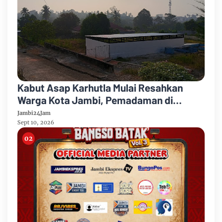
Kabut Asap Karhutla Mulai Resahkan
Warga Kota Jambi, Pemadaman di
Sungai Gelam Terus Dikebut
Jambi24Jam
Sept 10, 2026