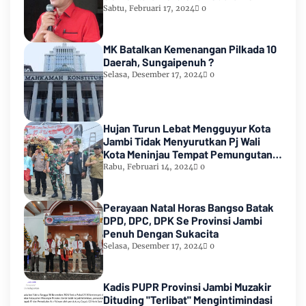
2024
Sabtu, Februari 17, 2024
0
MK Batalkan Kemenangan Pilkada 10
Daerah, Sungaipenuh ?
Selasa, Desember 17, 2024
0
Hujan Turun Lebat Mengguyur Kota
Jambi Tidak Menyurutkan Pj Wali
Kota Meninjau Tempat Pemungutan
Suara Pemilu 2024
Rabu, Februari 14, 2024
0
Perayaan Natal Horas Bangso Batak
DPD, DPC, DPK Se Provinsi Jambi
Penuh Dengan Sukacita
Selasa, Desember 17, 2024
0
Kadis PUPR Provinsi Jambi Muzakir
Dituding "Terlibat" Mengintimindasi