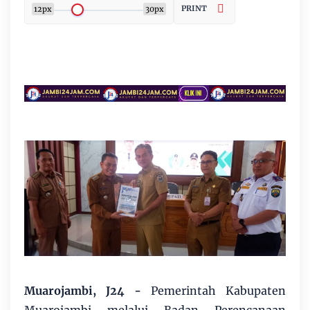
PRINT
12px
30px
Muarojambi, J24
-
Pemerintah Kabupaten