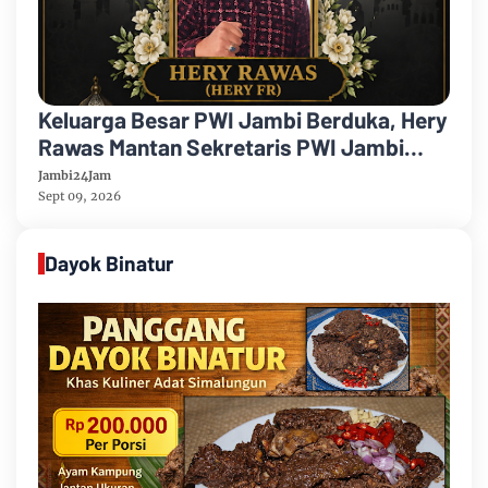
Keluarga Besar PWI Jambi Berduka, Hery
Rawas Mantan Sekretaris PWI Jambi
Tutup Usia
Jambi24Jam
Sept 09, 2026
Dayok Binatur