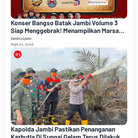
Konser Bangso Batak Jambi Volume 3
Siap Menggebrak! Menampilkan Marsada
Band dan Siantar Rap Foundation
Jambi24Jam
Sept 10, 2026
Kapolda Jambi Pastikan Penanganan
Karhutla Di Sungai Gelam Terus Dilakukan