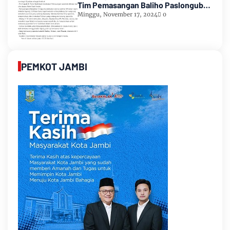
Tim Pemasangan Baliho Paslongub
Romi-Sudirman
Minggu, November 17, 2024
0
PEMKOT JAMBI