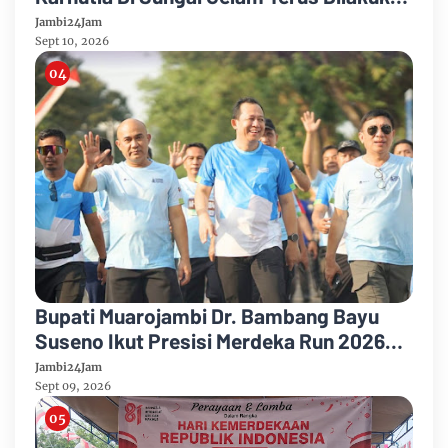
Sinergi Diperkuat
Jambi24Jam
Sept 10, 2026
Bupati Muarojambi Dr. Bambang Bayu
Suseno Ikut Presisi Merdeka Run 2026
Ajak Warga Hidup Sehat
Jambi24Jam
Sept 09, 2026