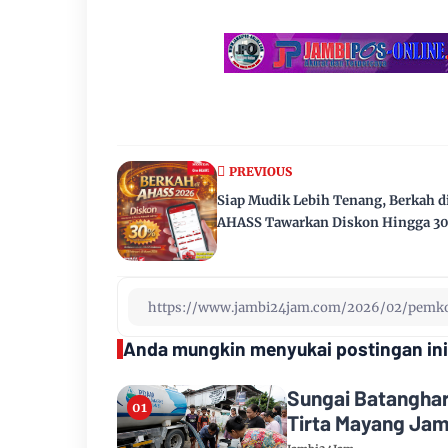
PREVIOUS
Siap Mudik Lebih Tenang, Berkah d
AHASS Tawarkan Diskon Hingga 3
Anda mungkin menyukai postingan ini
Sungai Batanghar
Tirta Mayang Jam