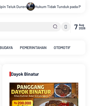
unduk pada Persepsi: Kritik Terhadap Monopoli Kebenaran oleh 
7
Aug
2026
 BUDAYA
PEMERINTAHAN
OTOMOTIF
Dayok Binatur