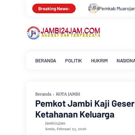
Pemkab Muarojambi Mediasi Konflik PT Sinar Agro T
Breaking News:
BERANDA
POLITIK
HUKRIM
NASION
Beranda
KOTA JAMBI
Pemkot Jambi Kaji Geser
Ketahanan Keluarga
Jambi24Jam
Senin, Februari 23, 2026