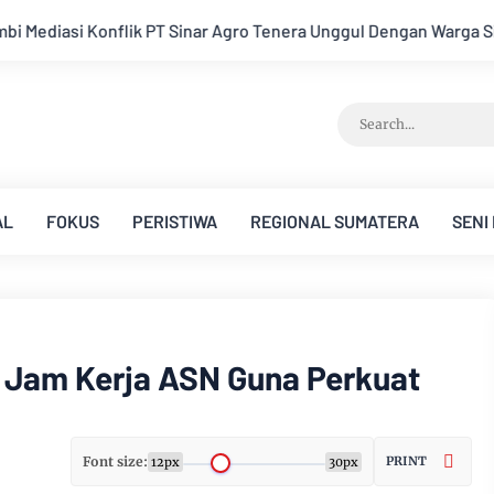
enera Unggul Dengan Warga Sipin Teluk Duren
Hukum Tidak T
AL
FOKUS
PERISTIWA
REGIONAL SUMATERA
SENI
 Jam Kerja ASN Guna Perkuat
Font size:
PRINT
12px
30px