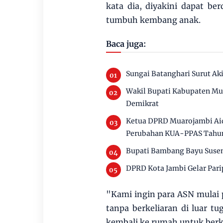
kata dia, diyakini dapat b
tumbuh kembang anak.
Baca juga:
Sungai Batanghari Surut Ak
Wakil Bupati Kabupaten Mu
Demikrat
Ketua DPRD Muarojambi Aid
Perubahan KUA-PPAS Tahu
Bupati Bambang Bayu Susen
DPRD Kota Jambi Gelar Par
"Kami ingin para ASN mulai p
tanpa berkeliaran di luar t
kembali ke rumah untuk berk