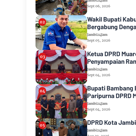
Jambi24Jam
Sept 06, 2026
Wakil Bupati Kab
Bergabung Denga
Jambi24Jam
Sept 05, 2026
Ketua DPRD Muaro
Penyampaian Ran
2026
Jambi24Jam
Sept 04, 2026
Bupati Bambang 
Paripurna DPRD 
Jambi24Jam
Sept 04, 2026
DPRD Kota Jambi
Jambi24Jam