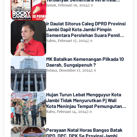
Count KPU RI
Jumat, Februari 16, 2024
0
Ir Daulat Sitorus Caleg DPRD Provinsi
Jambi Dapil Kota Jambi Pimpin
Sementara Perolehan Suara Pemilu
2024
Sabtu, Februari 17, 2024
0
MK Batalkan Kemenangan Pilkada 10
Daerah, Sungaipenuh ?
Selasa, Desember 17, 2024
0
Hujan Turun Lebat Mengguyur Kota
Jambi Tidak Menyurutkan Pj Wali
Kota Meninjau Tempat Pemungutan
Suara Pemilu 2024
Rabu, Februari 14, 2024
0
Perayaan Natal Horas Bangso Batak
DPD, DPC, DPK Se Provinsi Jambi