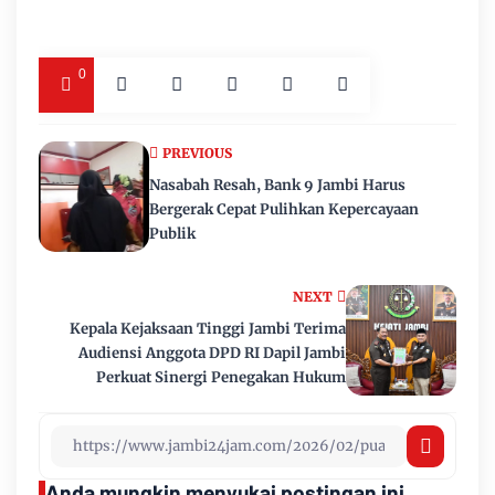
0
PREVIOUS
Nasabah Resah, Bank 9 Jambi Harus
Bergerak Cepat Pulihkan Kepercayaan
Publik
NEXT
Kepala Kejaksaan Tinggi Jambi Terima
Audiensi Anggota DPD RI Dapil Jambi
Perkuat Sinergi Penegakan Hukum
Anda mungkin menyukai postingan ini