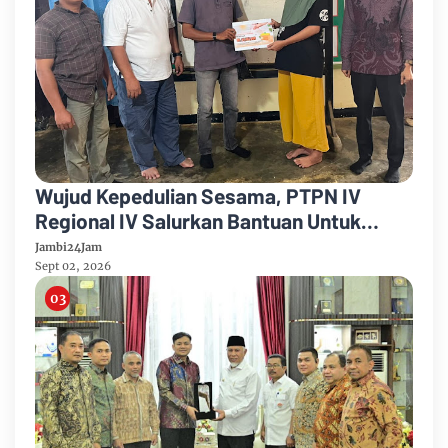
Wujud Kepedulian Sesama, PTPN IV
Regional IV Salurkan Bantuan Untuk
Pengobatan Putri Karyawan Pemanen
Jambi24Jam
Sept 02, 2026