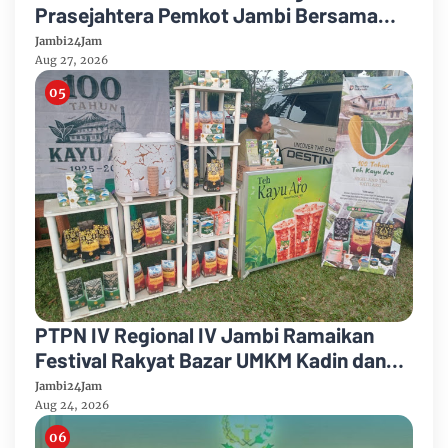
Prasejahtera Pemkot Jambi Bersama
PTPN IV Regional IV Salurkan Paket
Jambi24Jam
Sembako
Aug 27, 2026
PTPN IV Regional IV Jambi Ramaikan
Festival Rakyat Bazar UMKM Kadin dan
Korem 042/Garuda Putih
Jambi24Jam
Aug 24, 2026