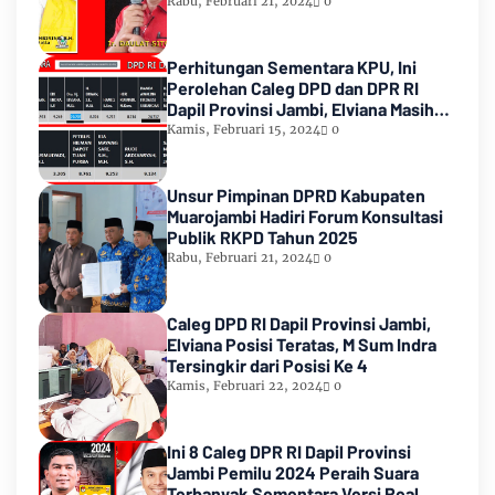
Rabu, Februari 21, 2024
0
Perhitungan Sementara KPU, Ini
Perolehan Caleg DPD dan DPR RI
Dapil Provinsi Jambi, Elviana Masih
Urutan Kedua Teratas
Kamis, Februari 15, 2024
0
Unsur Pimpinan DPRD Kabupaten
Muarojambi Hadiri Forum Konsultasi
Publik RKPD Tahun 2025
Rabu, Februari 21, 2024
0
Caleg DPD RI Dapil Provinsi Jambi,
Elviana Posisi Teratas, M Sum Indra
Tersingkir dari Posisi Ke 4
Kamis, Februari 22, 2024
0
Ini 8 Caleg DPR RI Dapil Provinsi
Jambi Pemilu 2024 Peraih Suara
Terbanyak Sementara Versi Real