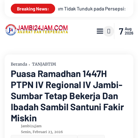
: Kritik Terhadap Monopoli Kebenaran oleh Media dan Aktivis
Breaking News:
7
Aug
2026
Beranda
TANJABTIM
Puasa Ramadhan 1447H
PTPN IV Regional IV Jambi-
Sumbar Tetap Bekerja Dan
Ibadah Sambil Santuni Fakir
Miskin
Jambi24Jam
Senin, Februari 23, 2026