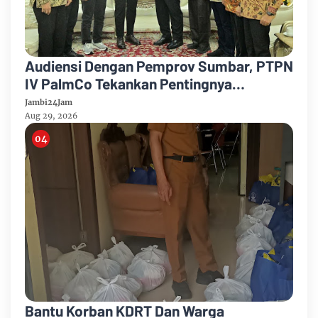
Audiensi Dengan Pemprov Sumbar, PTPN
IV PalmCo Tekankan Pentingnya
Harmonisasi Operasional Kebun
Jambi24Jam
Aug 29, 2026
Bantu Korban KDRT Dan Warga