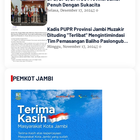
Penuh Dengan Sukacita
Selasa, Desember 17, 2024
0
Kadis PUPR Provinsi Jambi Muzakir
Dituding "Terlibat" Mengintimindasi
Tim Pemasangan Baliho Paslongub
Romi-Sudirman
Minggu, November 17, 2024
0
PEMKOT JAMBI