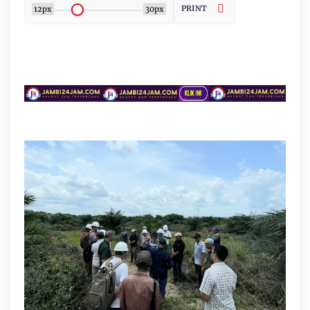
PRINT
12px
30px