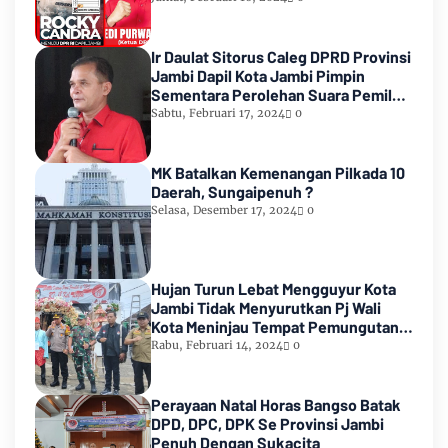
Ir Daulat Sitorus Caleg DPRD Provinsi
Jambi Dapil Kota Jambi Pimpin
Sementara Perolehan Suara Pemilu
2024
Sabtu, Februari 17, 2024
0
MK Batalkan Kemenangan Pilkada 10
Daerah, Sungaipenuh ?
Selasa, Desember 17, 2024
0
Hujan Turun Lebat Mengguyur Kota
Jambi Tidak Menyurutkan Pj Wali
Kota Meninjau Tempat Pemungutan
Suara Pemilu 2024
Rabu, Februari 14, 2024
0
Perayaan Natal Horas Bangso Batak
DPD, DPC, DPK Se Provinsi Jambi
Penuh Dengan Sukacita