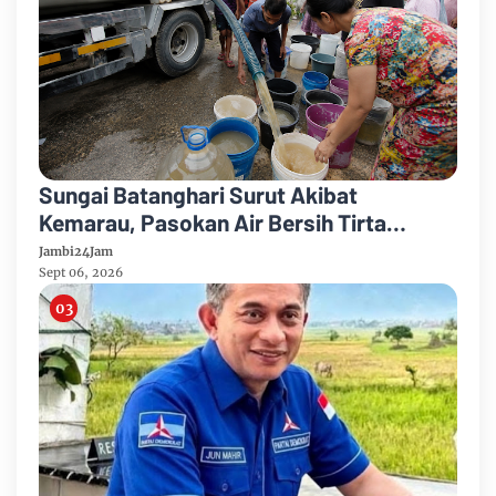
Sungai Batanghari Surut Akibat
Kemarau, Pasokan Air Bersih Tirta
Mayang Jambi Keruh
Jambi24Jam
Sept 06, 2026