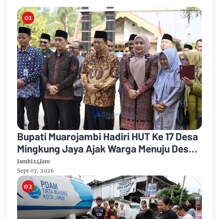
Bupati Muarojambi Hadiri HUT Ke 17 Desa
Mingkung Jaya Ajak Warga Menuju Desa
Mandiri 2026
Jambi24Jam
Sept 07, 2026