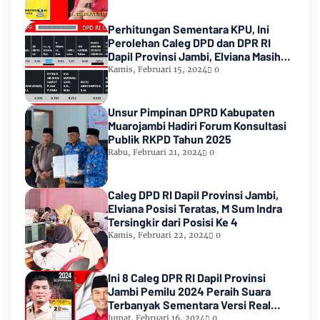
Perhitungan Sementara KPU, Ini
Perolehan Caleg DPD dan DPR RI
Dapil Provinsi Jambi, Elviana Masih
Urutan Kedua Teratas
Kamis, Februari 15, 2024
0
Unsur Pimpinan DPRD Kabupaten
Muarojambi Hadiri Forum Konsultasi
Publik RKPD Tahun 2025
Rabu, Februari 21, 2024
0
Caleg DPD RI Dapil Provinsi Jambi,
Elviana Posisi Teratas, M Sum Indra
Tersingkir dari Posisi Ke 4
Kamis, Februari 22, 2024
0
Ini 8 Caleg DPR RI Dapil Provinsi
Jambi Pemilu 2024 Peraih Suara
Terbanyak Sementara Versi Real
Count KPU RI
Jumat, Februari 16, 2024
0