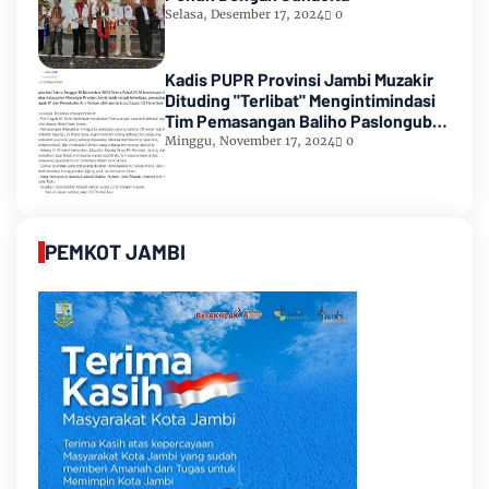
Selasa, Desember 17, 2024
0
Kadis PUPR Provinsi Jambi Muzakir
Dituding "Terlibat" Mengintimindasi
Tim Pemasangan Baliho Paslongub
Romi-Sudirman
Minggu, November 17, 2024
0
PEMKOT JAMBI