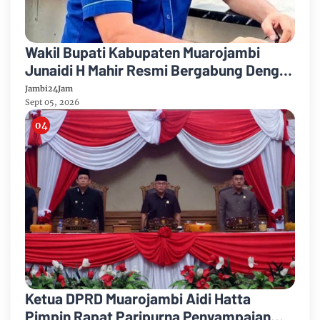
Wakil Bupati Kabupaten Muarojambi
Junaidi H Mahir Resmi Bergabung Dengan
Partai Demikrat
Jambi24Jam
Sept 05, 2026
Ketua DPRD Muarojambi Aidi Hatta
Pimpin Rapat Paripurna Penyampaian