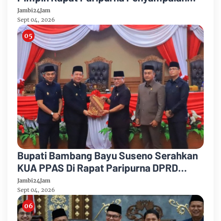
Rancangan Perubahan KUA-PPAS Tahun
Jambi24Jam
Anggaran 2026
Sept 04, 2026
Bupati Bambang Bayu Suseno Serahkan
KUA PPAS Di Rapat Paripurna DPRD
Muarojambi
Jambi24Jam
Sept 04, 2026