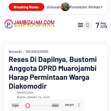
lirkan Kepedulian, Sinsen Gelar Donor Darah ke-23 dalam Peraya
Breaking News:
7
Aug
2026
Beranda
MUAROJAMBI
Reses Di Dapilnya, Bustomi
Anggota DPRD Muarojambi
Harap Permintaan Warga
Diakomodir
Jambi24Jam
Kamis, Januari 29, 2026
PRINT
12px
30px