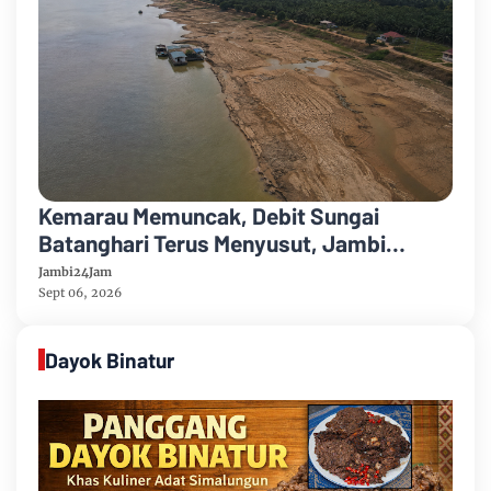
Kemarau Memuncak, Debit Sungai
Batanghari Terus Menyusut, Jambi
Hadapi Ancaman Krisis Air Bersih dan
Jambi24Jam
Karhutla
Sept 06, 2026
Dayok Binatur