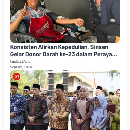
Konsisten Alirkan Kepedulian, Sinsen
Gelar Donor Darah ke-23 dalam Perayaan
Anniversary Sinsen
Jambi24Jam
Sept 07, 2026