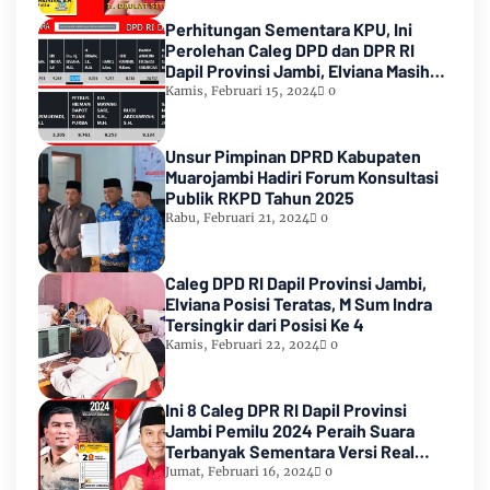
Perhitungan Sementara KPU, Ini
Perolehan Caleg DPD dan DPR RI
Dapil Provinsi Jambi, Elviana Masih
Urutan Kedua Teratas
Kamis, Februari 15, 2024
0
Unsur Pimpinan DPRD Kabupaten
Muarojambi Hadiri Forum Konsultasi
Publik RKPD Tahun 2025
Rabu, Februari 21, 2024
0
Caleg DPD RI Dapil Provinsi Jambi,
Elviana Posisi Teratas, M Sum Indra
Tersingkir dari Posisi Ke 4
Kamis, Februari 22, 2024
0
Ini 8 Caleg DPR RI Dapil Provinsi
Jambi Pemilu 2024 Peraih Suara
Terbanyak Sementara Versi Real
Count KPU RI
Jumat, Februari 16, 2024
0