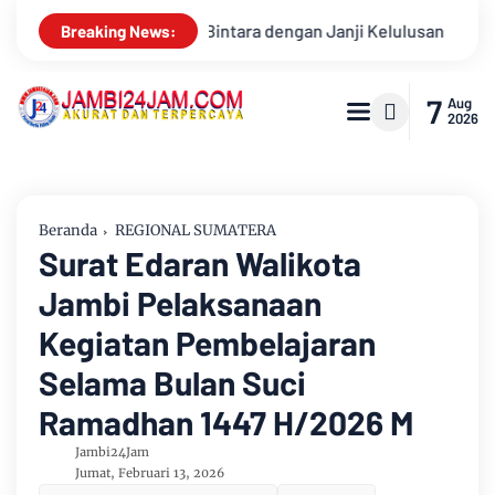
lusan
Konsisten Alirkan Kepedulian, Sinsen Gelar Donor Dar
Breaking News:
7
Aug
2026
Beranda
REGIONAL SUMATERA
Surat Edaran Walikota
Jambi Pelaksanaan
Kegiatan Pembelajaran
Selama Bulan Suci
Ramadhan 1447 H/2026 M
Jambi24Jam
Jumat, Februari 13, 2026