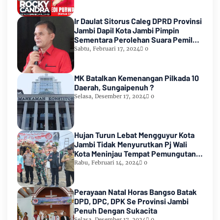
Ir Daulat Sitorus Caleg DPRD Provinsi
Jambi Dapil Kota Jambi Pimpin
Sementara Perolehan Suara Pemilu
2024
Sabtu, Februari 17, 2024
0
MK Batalkan Kemenangan Pilkada 10
Daerah, Sungaipenuh ?
Selasa, Desember 17, 2024
0
Hujan Turun Lebat Mengguyur Kota
Jambi Tidak Menyurutkan Pj Wali
Kota Meninjau Tempat Pemungutan
Suara Pemilu 2024
Rabu, Februari 14, 2024
0
Perayaan Natal Horas Bangso Batak
DPD, DPC, DPK Se Provinsi Jambi
Penuh Dengan Sukacita
Selasa, Desember 17, 2024
0