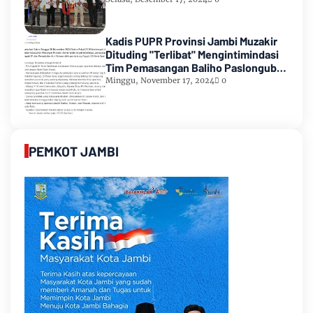
Kadis PUPR Provinsi Jambi Muzakir
Dituding "Terlibat" Mengintimindasi
Tim Pemasangan Baliho Paslongub
Romi-Sudirman
Minggu, November 17, 2024
0
PEMKOT JAMBI