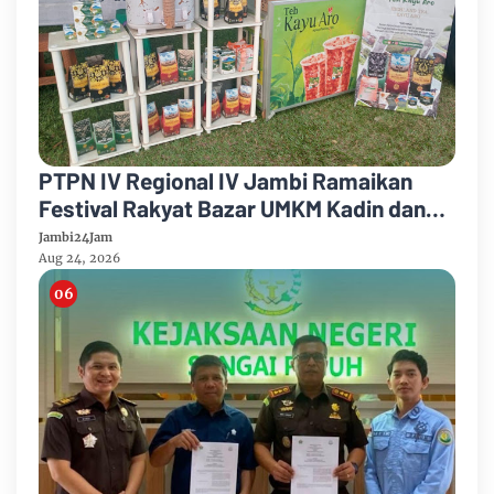
PTPN IV Regional IV Jambi Ramaikan
Festival Rakyat Bazar UMKM Kadin dan
Korem 042/Garuda Putih
Jambi24Jam
Aug 24, 2026