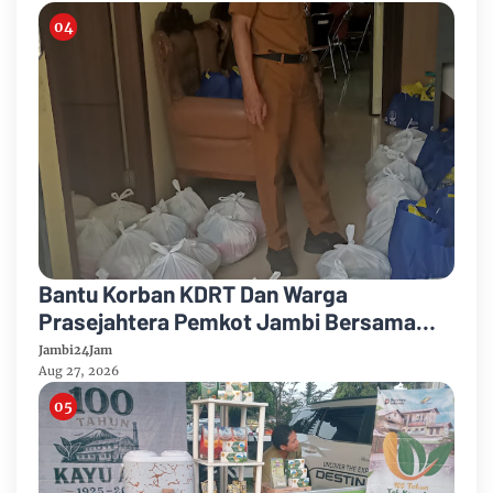
Bantu Korban KDRT Dan Warga
Prasejahtera Pemkot Jambi Bersama
PTPN IV Regional IV Salurkan Paket
Jambi24Jam
Sembako
Aug 27, 2026