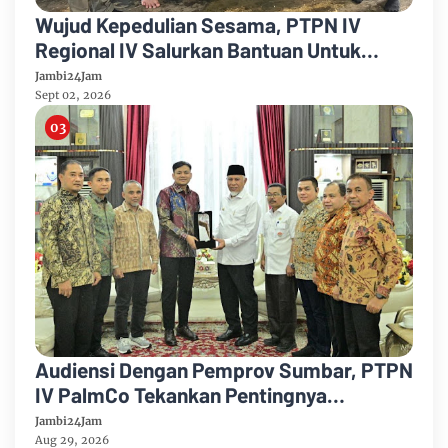
Wujud Kepedulian Sesama, PTPN IV
Regional IV Salurkan Bantuan Untuk
Pengobatan Putri Karyawan Pemanen
Jambi24Jam
Sept 02, 2026
Audiensi Dengan Pemprov Sumbar, PTPN
IV PalmCo Tekankan Pentingnya
Harmonisasi Operasional Kebun
Jambi24Jam
Aug 29, 2026