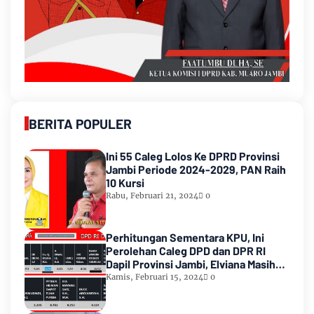
BERITA POPULER
Ini 55 Caleg Lolos Ke DPRD Provinsi
Jambi Periode 2024-2029, PAN Raih
10 Kursi
Rabu, Februari 21, 2024
0
Perhitungan Sementara KPU, Ini
Perolehan Caleg DPD dan DPR RI
Dapil Provinsi Jambi, Elviana Masih
Urutan Kedua Teratas
Kamis, Februari 15, 2024
0