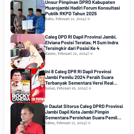
Unsur Pimpinan DPRD Kabupaten
Muarojambi Hadiri Forum Konsultasi
Publik RKPD Tahun 2025
Rabu, Februari 21, 2024
0
Caleg DPD RI Dapil Provinsi Jambi,
Elviana Posisi Teratas, M Sum Indra
Tersingkir dari Posisi Ke 4
Kamis, Februari 22, 2024
0
Ini 8 Caleg DPR RI Dapil Provinsi
Jambi Pemilu 2024 Peraih Suara
Terbanyak Sementara Versi Real
Count KPU RI
Jumat, Februari 16, 2024
0
Ir Daulat Sitorus Caleg DPRD Provinsi
Jambi Dapil Kota Jambi Pimpin
Sementara Perolehan Suara Pemilu
2024
Sabtu, Februari 17, 2024
0