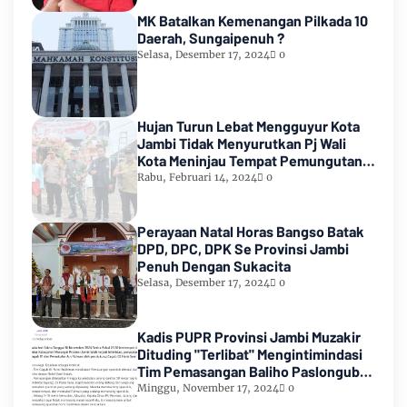
MK Batalkan Kemenangan Pilkada 10
Daerah, Sungaipenuh ?
Selasa, Desember 17, 2024
0
Hujan Turun Lebat Mengguyur Kota
Jambi Tidak Menyurutkan Pj Wali
Kota Meninjau Tempat Pemungutan
Suara Pemilu 2024
Rabu, Februari 14, 2024
0
Perayaan Natal Horas Bangso Batak
DPD, DPC, DPK Se Provinsi Jambi
Penuh Dengan Sukacita
Selasa, Desember 17, 2024
0
Kadis PUPR Provinsi Jambi Muzakir
Dituding "Terlibat" Mengintimindasi
Tim Pemasangan Baliho Paslongub
Romi-Sudirman
Minggu, November 17, 2024
0