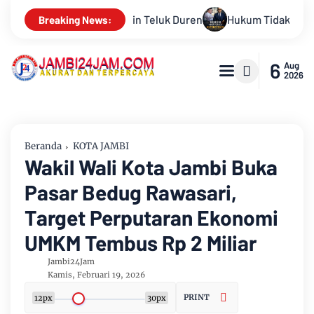
ukum Tidak Tunduk pada Persepsi: Kritik Terhadap Monopoli Keb
Breaking News:
6
Aug
2026
Beranda
KOTA JAMBI
Wakil Wali Kota Jambi Buka
Pasar Bedug Rawasari,
Target Perputaran Ekonomi
UMKM Tembus Rp 2 Miliar
Jambi24Jam
Kamis, Februari 19, 2026
PRINT
12px
30px