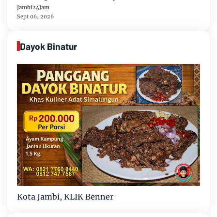
Hadapi Ancaman Krisis Air Bersih dan
Jambi24Jam
Karhutla
Sept 06, 2026
Dayok Binatur
Kota Jambi, KLIK Benner