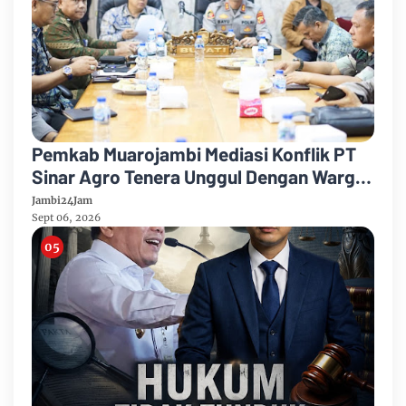
Pemkab Muarojambi Mediasi Konflik PT
Sinar Agro Tenera Unggul Dengan Warga
Sipin Teluk Duren
Jambi24Jam
Sept 06, 2026