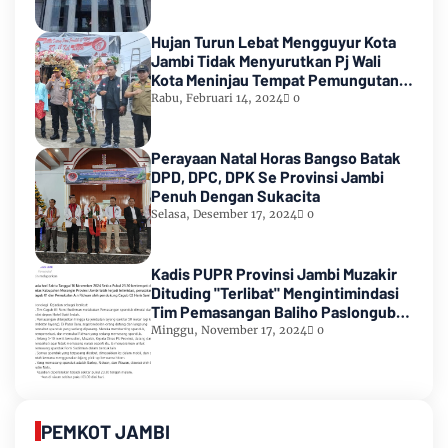
Hujan Turun Lebat Mengguyur Kota
Jambi Tidak Menyurutkan Pj Wali
Kota Meninjau Tempat Pemungutan
Suara Pemilu 2024
Rabu, Februari 14, 2024
0
Perayaan Natal Horas Bangso Batak
DPD, DPC, DPK Se Provinsi Jambi
Penuh Dengan Sukacita
Selasa, Desember 17, 2024
0
Kadis PUPR Provinsi Jambi Muzakir
Dituding "Terlibat" Mengintimindasi
Tim Pemasangan Baliho Paslongub
Romi-Sudirman
Minggu, November 17, 2024
0
PEMKOT JAMBI