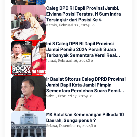
Caleg DPD RI Dapil Provinsi Jambi,
Elviana Posisi Teratas, M Sum Indra
Tersingkir dari Posisi Ke 4
Kamis, Februari 22, 2024
0
Ini 8 Caleg DPR RI Dapil Provinsi
Jambi Pemilu 2024 Peraih Suara
Terbanyak Sementara Versi Real
Count KPU RI
Jumat, Februari 16, 2024
0
Ir Daulat Sitorus Caleg DPRD Provinsi
Jambi Dapil Kota Jambi Pimpin
Sementara Perolehan Suara Pemilu
2024
Sabtu, Februari 17, 2024
0
MK Batalkan Kemenangan Pilkada 10
Daerah, Sungaipenuh ?
Selasa, Desember 17, 2024
0