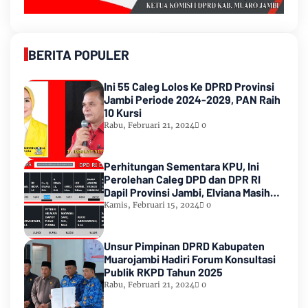
BERITA POPULER
Ini 55 Caleg Lolos Ke DPRD Provinsi
Jambi Periode 2024-2029, PAN Raih
10 Kursi
Rabu, Februari 21, 2024
0
Perhitungan Sementara KPU, Ini
Perolehan Caleg DPD dan DPR RI
Dapil Provinsi Jambi, Elviana Masih
Urutan Kedua Teratas
Kamis, Februari 15, 2024
0
Unsur Pimpinan DPRD Kabupaten
Muarojambi Hadiri Forum Konsultasi
Publik RKPD Tahun 2025
Rabu, Februari 21, 2024
0