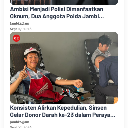
Ambisi Menjadi Polisi Dimanfaatkan
Oknum, Dua Anggota Polda Jambi
Diduga Tipu Calon Bintara dengan Janji
Jambi24Jam
Kelulusan
Sept 07, 2026
Konsisten Alirkan Kepedulian, Sinsen
Gelar Donor Darah ke-23 dalam Perayaan
Anniversary Sinsen
Jambi24Jam
Sept 07, 2026