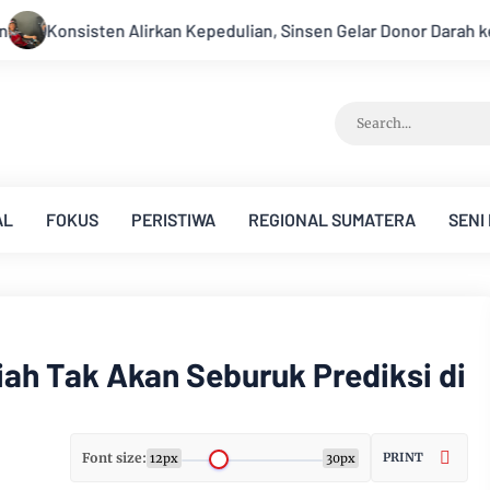
 Sinsen Gelar Donor Darah ke-23 dalam Perayaan Anniversary Si
AL
FOKUS
PERISTIWA
REGIONAL SUMATERA
SENI
h Tak Akan Seburuk Prediksi di
Font size:
PRINT
12px
30px