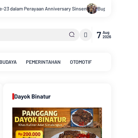
nsen
Bupati Muarojambi Hadiri HUT Ke 17 Desa Mingkung Jay
7
Aug
2026
 BUDAYA
PEMERINTAHAN
OTOMOTIF
Dayok Binatur