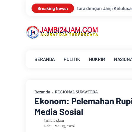
ntara dengan Janji Kelulusan
Konsisten Alirkan Kepedulian,
Breaking News:
BERANDA
POLITIK
HUKRIM
NASION
Beranda
REGIONAL SUMATERA
Ekonom: Pelemahan Rupia
Media Sosial
Jambi24Jam
Rabu, Mei 13, 2026