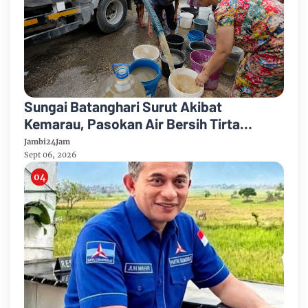
Sungai Batanghari Surut Akibat
Kemarau, Pasokan Air Bersih Tirta
Mayang Jambi Keruh
Jambi24Jam
Sept 06, 2026