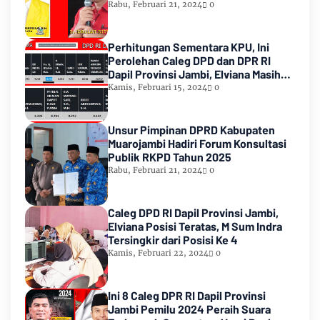
Rabu, Februari 21, 2024
0
Perhitungan Sementara KPU, Ini
Perolehan Caleg DPD dan DPR RI
Dapil Provinsi Jambi, Elviana Masih
Urutan Kedua Teratas
Kamis, Februari 15, 2024
0
Unsur Pimpinan DPRD Kabupaten
Muarojambi Hadiri Forum Konsultasi
Publik RKPD Tahun 2025
Rabu, Februari 21, 2024
0
Caleg DPD RI Dapil Provinsi Jambi,
Elviana Posisi Teratas, M Sum Indra
Tersingkir dari Posisi Ke 4
Kamis, Februari 22, 2024
0
Ini 8 Caleg DPR RI Dapil Provinsi
Jambi Pemilu 2024 Peraih Suara