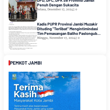
DPD, DPC, DPK Se Provinsi Jambi
Penuh Dengan Sukacita
Selasa, Desember 17, 2024
0
Kadis PUPR Provinsi Jambi Muzakir
Dituding "Terlibat" Mengintimindasi
Tim Pemasangan Baliho Paslongub
Romi-Sudirman
Minggu, November 17, 2024
0
PEMKOT JAMBI