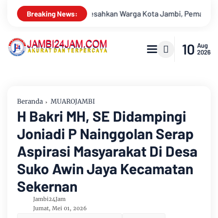
Jambi, Pemadaman di Sungai Gelam Terus Dikebut
Konser Ba
Breaking News:
10
Aug
2026
Beranda
MUAROJAMBI
H Bakri MH, SE Didampingi
Joniadi P Nainggolan Serap
Aspirasi Masyarakat Di Desa
Suko Awin Jaya Kecamatan
Sekernan
Jambi24Jam
Jumat, Mei 01, 2026