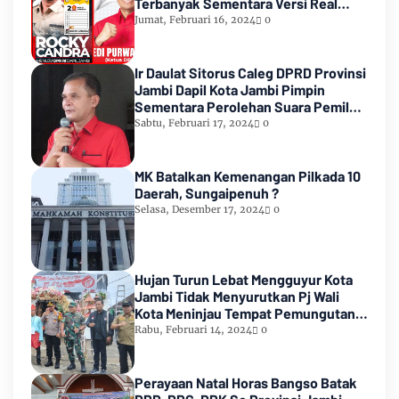
Terbanyak Sementara Versi Real
Count KPU RI
Jumat, Februari 16, 2024
0
Ir Daulat Sitorus Caleg DPRD Provinsi
Jambi Dapil Kota Jambi Pimpin
Sementara Perolehan Suara Pemilu
2024
Sabtu, Februari 17, 2024
0
MK Batalkan Kemenangan Pilkada 10
Daerah, Sungaipenuh ?
Selasa, Desember 17, 2024
0
Hujan Turun Lebat Mengguyur Kota
Jambi Tidak Menyurutkan Pj Wali
Kota Meninjau Tempat Pemungutan
Suara Pemilu 2024
Rabu, Februari 14, 2024
0
Perayaan Natal Horas Bangso Batak