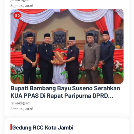
Anggaran 2026
Sept 04, 2026
Bupati Bambang Bayu Suseno Serahkan
KUA PPAS Di Rapat Paripurna DPRD
Muarojambi
Jambi24Jam
Sept 04, 2026
Gedung RCC Kota Jambi