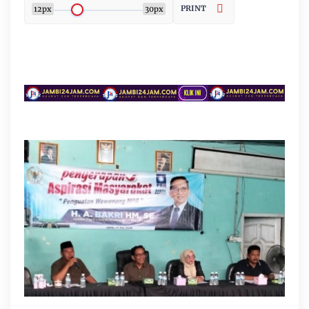
PRINT
12px
30px