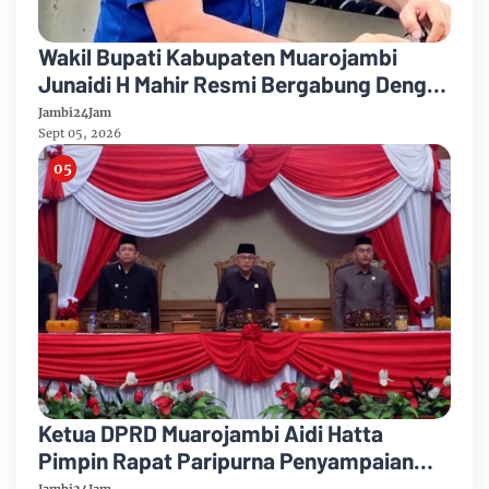
Wakil Bupati Kabupaten Muarojambi
Junaidi H Mahir Resmi Bergabung Dengan
Partai Demikrat
Jambi24Jam
Sept 05, 2026
Ketua DPRD Muarojambi Aidi Hatta
Pimpin Rapat Paripurna Penyampaian
Rancangan Perubahan KUA-PPAS Tahun
Jambi24Jam