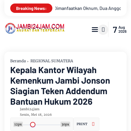
, Dua Anggota Polda Jambi Diduga Tipu Calon Bintara dengan Ja
Breaking News:
7
Aug
2026
Beranda
REGIONAL SUMATERA
Kepala Kantor Wilayah
Kemenkum Jambi Jonson
Siagian Teken Addendum
Bantuan Hukum 2026
Jambi24Jam
Senin, Mei 18, 2026
PRINT
12px
30px