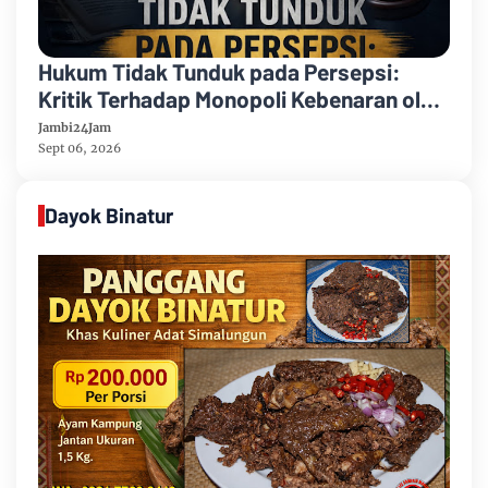
Hukum Tidak Tunduk pada Persepsi:
Kritik Terhadap Monopoli Kebenaran oleh
Media dan Aktivis
Jambi24Jam
Sept 06, 2026
Dayok Binatur