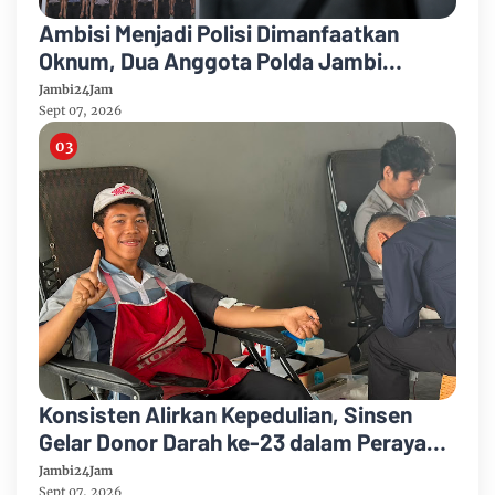
Ambisi Menjadi Polisi Dimanfaatkan
Oknum, Dua Anggota Polda Jambi
Diduga Tipu Calon Bintara dengan Janji
Jambi24Jam
Kelulusan
Sept 07, 2026
Konsisten Alirkan Kepedulian, Sinsen
Gelar Donor Darah ke-23 dalam Perayaan
Anniversary Sinsen
Jambi24Jam
Sept 07, 2026