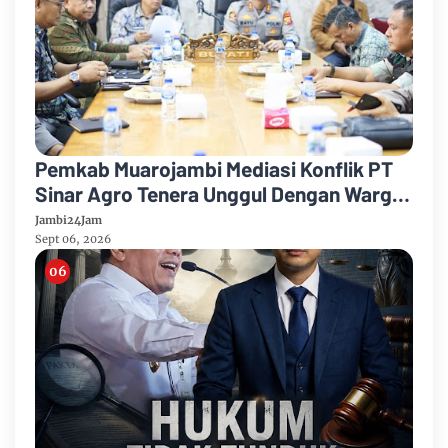
Pemkab Muarojambi Mediasi Konflik PT
Sinar Agro Tenera Unggul Dengan Warga
Sipin Teluk Duren
Jambi24Jam
Sept 06, 2026