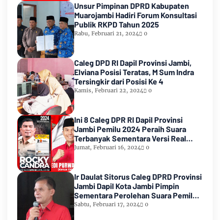
Unsur Pimpinan DPRD Kabupaten
Muarojambi Hadiri Forum Konsultasi
Publik RKPD Tahun 2025
Rabu, Februari 21, 2024
0
Caleg DPD RI Dapil Provinsi Jambi,
Elviana Posisi Teratas, M Sum Indra
Tersingkir dari Posisi Ke 4
Kamis, Februari 22, 2024
0
Ini 8 Caleg DPR RI Dapil Provinsi
Jambi Pemilu 2024 Peraih Suara
Terbanyak Sementara Versi Real
Count KPU RI
Jumat, Februari 16, 2024
0
Ir Daulat Sitorus Caleg DPRD Provinsi
Jambi Dapil Kota Jambi Pimpin
Sementara Perolehan Suara Pemilu
2024
Sabtu, Februari 17, 2024
0