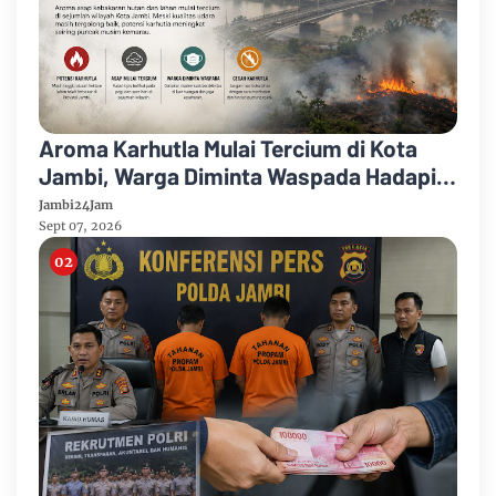
Aroma Karhutla Mulai Tercium di Kota
Jambi, Warga Diminta Waspada Hadapi
Puncak Kemarau
Jambi24Jam
Sept 07, 2026