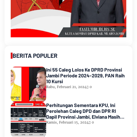
BERITA POPULER
Ini 55 Caleg Lolos Ke DPRD Provinsi
Jambi Periode 2024-2029, PAN Raih
10 Kursi
Rabu, Februari 21, 2024
0
Perhitungan Sementara KPU, Ini
Perolehan Caleg DPD dan DPR RI
Dapil Provinsi Jambi, Elviana Masih
Urutan Kedua Teratas
Kamis, Februari 15, 2024
0