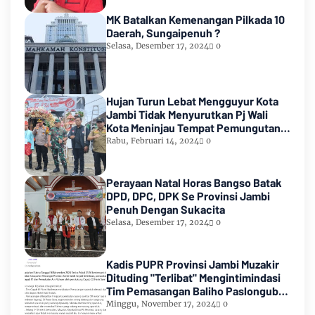
MK Batalkan Kemenangan Pilkada 10
Daerah, Sungaipenuh ?
Selasa, Desember 17, 2024
0
Hujan Turun Lebat Mengguyur Kota
Jambi Tidak Menyurutkan Pj Wali
Kota Meninjau Tempat Pemungutan
Suara Pemilu 2024
Rabu, Februari 14, 2024
0
Perayaan Natal Horas Bangso Batak
DPD, DPC, DPK Se Provinsi Jambi
Penuh Dengan Sukacita
Selasa, Desember 17, 2024
0
Kadis PUPR Provinsi Jambi Muzakir
Dituding "Terlibat" Mengintimindasi
Tim Pemasangan Baliho Paslongub
Romi-Sudirman
Minggu, November 17, 2024
0